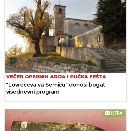
VEČER OPERNIH ARIJA I PUČKA FEŠTA
"Lovrečeva va Semiću" donosi bogat
višednevni program
ISTRA