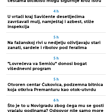
cestama biciklisti mogu sigurnije kroz Istru
4
h
U vrtači kraj Savičente desetljećima
završavali mulj, namještaj i azbest, stiže
inspekcija
5
h
Na fažanskoj rivi u nedjelju oživljavaju stari
zanati, sardele i ribolov pod feralima
5
h
"Lovrečeva va Semiću" donosi bogat
višednevni program
5
h
Otvoren centar Ćukovica, podzemna bitnica
koja otkriva Premanturu kao otok-utvrdu
6
h
Što je to u Novigradu zbog čega mu se gosti
vraćaju godinama? Odgovor nije samo more