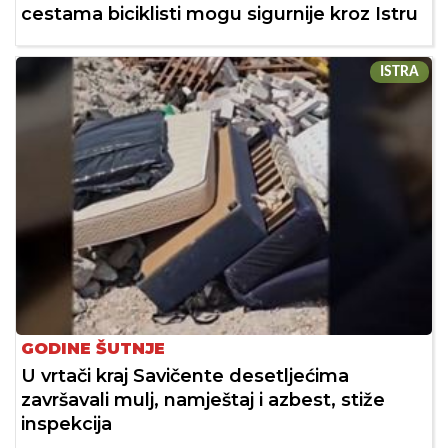
cestama biciklisti mogu sigurnije kroz Istru
ISTRA
GODINE ŠUTNJE
U vrtači kraj Savičente desetljećima
završavali mulj, namještaj i azbest, stiže
inspekcija