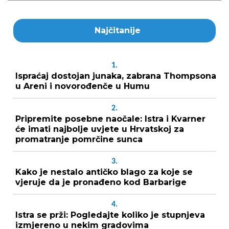
Najčitanije
1.
Ispraćaj dostojan junaka, zabrana Thompsona
u Areni i novorođenče u Humu
2.
Pripremite posebne naočale: Istra i Kvarner
će imati najbolje uvjete u Hrvatskoj za
promatranje pomrčine sunca
3.
Kako je nestalo antičko blago za koje se
vjeruje da je pronađeno kod Barbarige
4.
Istra se prži: Pogledajte koliko je stupnjeva
izmjereno u nekim gradovima