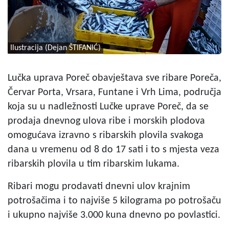
Ilustracija (Dejan ŠTIFANIĆ)
Lučka uprava Poreč obavještava sve ribare Poreča,
Červar Porta, Vrsara, Funtane i Vrh Lima, područja
koja su u nadležnosti Lučke uprave Poreč, da se
prodaja dnevnog ulova ribe i morskih plodova
omogućava izravno s ribarskih plovila svakoga
dana u vremenu od 8 do 17 sati i to s mjesta veza
ribarskih plovila u tim ribarskim lukama.
Ribari mogu prodavati dnevni ulov krajnim
potrošačima i to najviše 5 kilograma po potrošaču
i ukupno najviše 3.000 kuna dnevno po povlastici.