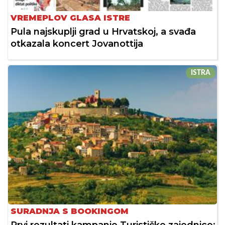
VREMEPLOV GLASA ISTRE
Pula najskuplji grad u Hrvatskoj, a svađa
otkazala koncert Jovanottija
ISTRA
SURADNJA S BOOKINGOM
Prvi rezultati kampanje Turističke zajednice: