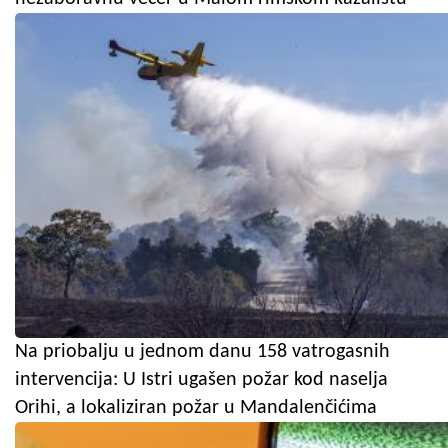
Na priobalju u jednom danu 158 vatrogasnih
intervencija: U Istri ugašen požar kod naselja
Orihi, a lokaliziran požar u Mandalenčićima