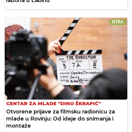
labona u Labinu
ISTRA
CENTAR ZA MLADE "DINO ŠKRAPIĆ"
Otvorene prijave za filmsku radionicu za
mlade u Rovinju: Od ideje do snimanja i
montaže