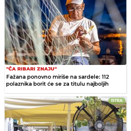
"ČA RIBARI ZNAJU"
Fažana ponovno miriše na sardele: 112
polaznika borit će se za titulu najboljih
ISTRA