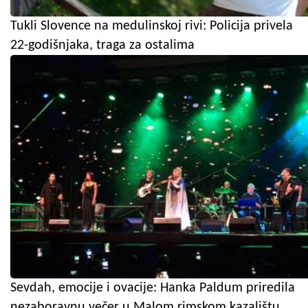
Tukli Slovence na medulinskoj rivi: Policija privela
22-godišnjaka, traga za ostalima
Sevdah, emocije i ovacije: Hanka Paldum priredila
nezaboravnu večer u Malom rimskom kazalištu