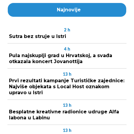
Najnovije
2
h
Sutra bez struje u Istri
4
h
Pula najskuplji grad u Hrvatskoj, a svađa
otkazala koncert Jovanottija
13
h
Prvi rezultati kampanje Turističke zajednice:
Najviše objekata s Local Host oznakom
upravo u Istri
13
h
Besplatne kreativne radionice udruge Alfa
labona u Labinu
13
h