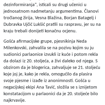
dezinformiranja", isticali su drugi učenici u
jednosatnom nadmetanju argumentima. Članovi
tročlanog žirija, Vesna Blažina, Borjan Batagelj i
Dubravka Ujčić Lukšić pratili su raspravu, jer su na
kraju trebali donijeti konačnu ocjenu.
Gošća afirmacijske grupe, pjesnikinja Neda
Milenkovski, zahvalila se na pozivu kojim su ju
sudionici parlaonice izvukli iz kuće i potom rekla
da dolazi iz 20. stoljeća, a živi daleko od njega. S
obzirom da je blogerica, zahvaljuje se 21. stoljeću
koje joj je, kako je rekla, omogućilo da plasira
svoje pjesme i izađe iz anonimnosti. Gošća u
negacijskoj ekipi Ana Tavić, složila se s iznijetom
konstatacijom u parlaonici da je 20. stoljeće bilo
najkrvavije.