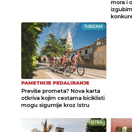
mora i 
izgubimo
konkur
TURIZAM
PAMETNIJE PEDALIRANJE
Previše prometa? Nova karta
otkriva kojim cestama biciklisti
mogu sigurnije kroz Istru
ISTRA