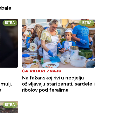
obale
ISTRA
ISTRA
ČA RIBARI ZNAJU
Na fažanskoj rivi u nedjelju
 mulj,
oživljavaju stari zanati, sardele i
e
ribolov pod feralima
ISTRA