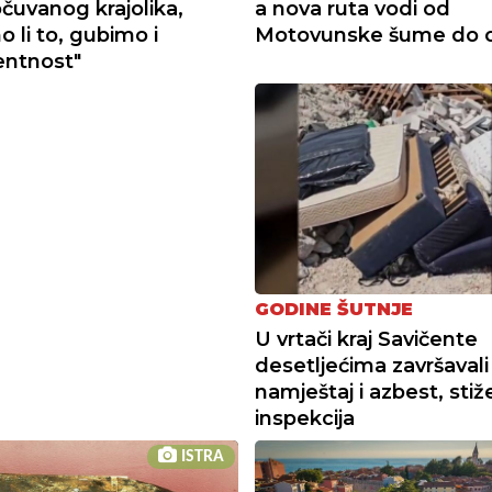
očuvanog krajolika,
a nova ruta vodi od
 li to, gubimo i
Motovunske šume do 
entnost"
GODINE ŠUTNJE
U vrtači kraj Savičente
desetljećima završavali
namještaj i azbest, stiž
inspekcija
ISTRA