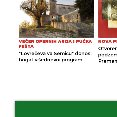
VEČER OPERNIH ARIJA I PUČKA
NOVA P
FEŠTA
Otvoren
"Lovrečeva va Semiću" donosi
podzemn
bogat višednevni program
Preman