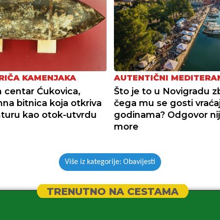
RIČA KAMENJAKA
AUTENTIČNI MEDITERA
 centar Ćukovica,
Što je to u Novigradu 
a bitnica koja otkriva
čega mu se gosti vraća
turu kao otok-utvrdu
godinama? Odgovor ni
more
Više iz kategorije: Obavijesti
TRENUTNO NA CESTAMA