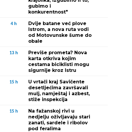
krajolika, izgubimo li to,
gubimo i
konkurentnost"
Dvije batane već plove
4
h
Istrom, a nova ruta vodi
od Motovunske šume do
obale
Previše prometa? Nova
13
h
karta otkriva kojim
cestama biciklisti mogu
sigurnije kroz Istru
U vrtači kraj Savičente
15
h
desetljećima završavali
mulj, namještaj i azbest,
stiže inspekcija
Na fažanskoj rivi u
15
h
nedjelju oživljavaju stari
zanati, sardele i ribolov
pod feralima