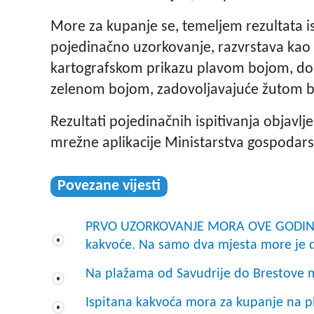
More za kupanje se, temeljem rezultata is
pojedinačno uzorkovanje, razvrstava kao 
kartografskom prikazu plavom bojom, do
zelenom bojom, zadovoljavajuće žutom 
Rezultati pojedinačnih ispitivanja objavl
mrežne aplikacije Ministarstva gospodarst
Povezane vijesti
PRVO UZORKOVANJE MORA OVE GODINE O
kakvoće. Na samo dva mjesta more je 
Na plažama od Savudrije do Brestove m
Ispitana kakvoća mora za kupanje na pl