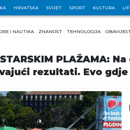
IKA
HRVATSKA
SVIJET
SPORT
KULTURA
LI
ORE I NAUTIKA
ZNANOST
TEHNOLOGIJA
OBAVIJEST
TARSKIM PLAŽAMA: Na d
vajući rezultati. Evo gdje