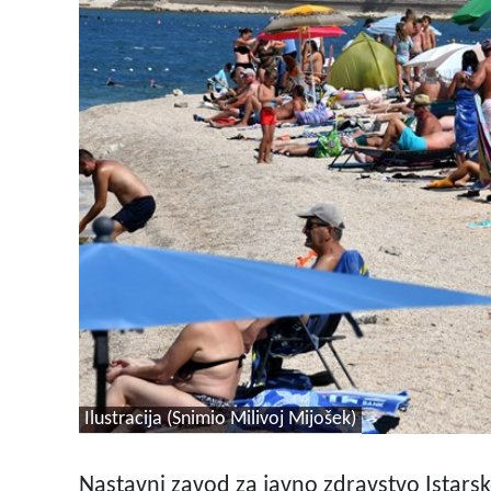
Ilustracija (Snimio Milivoj Mijošek)
Nastavni zavod za javno zdravstvo Istarsk