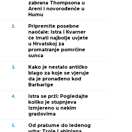
zabrana Thompsona u
Areni i novorođenče u
Humu
Pripremite posebne
2.
naočale: Istra i Kvarner
će imati najbolje uvjete
u Hrvatskoj za
promatranje pomrčine
sunca
Kako je nestalo antičko
3.
blago za koje se vjeruje
da je pronađeno kod
Barbarige
Istra se prži: Pogledajte
4.
koliko je stupnjeva
izmjereno u nekim
gradovima
Od prašume do ledenog
5.
vrha: Troje Labinjana