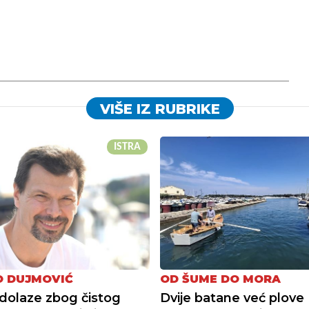
VIŠE IZ RUBRIKE
ISTRA
 DUJMOVIĆ
OD ŠUME DO MORA
i dolaze zbog čistog
Dvije batane već plove 