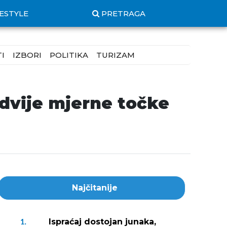
FESTYLE
PRETRAGA
I
IZBORI
POLITIKA
TURIZAM
vije mjerne točke
Najčitanije
Ispraćaj dostojan junaka,
1.