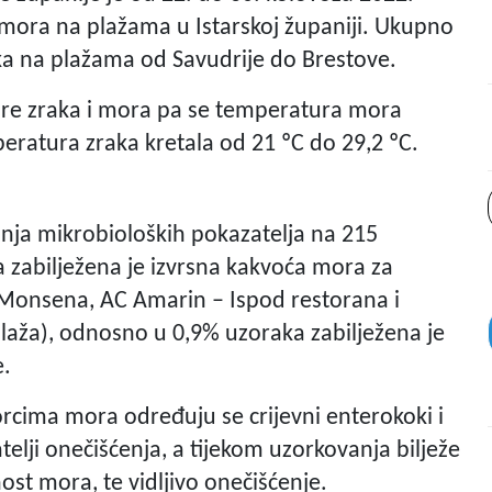
mora na plažama u Istarskoj županiji. Ukupno
a na plažama od Savudrije do Brestove.
ure zraka i mora pa se temperatura mora
peratura zraka kretala od 21 ºC do 29,2 ºC.
anja mikrobioloških pokazatelja na 215
 zabilježena je izvrsna kakvoća mora za
, Monsena, AC Amarin – Ispod restorana i
laža), odnosno u 0,9% uzoraka zabilježena je
e.
rcima mora određuju se crijevni enterokoki i
telji onečišćenja, a tijekom uzorkovanja bilježe
ost mora, te vidljivo onečišćenje.