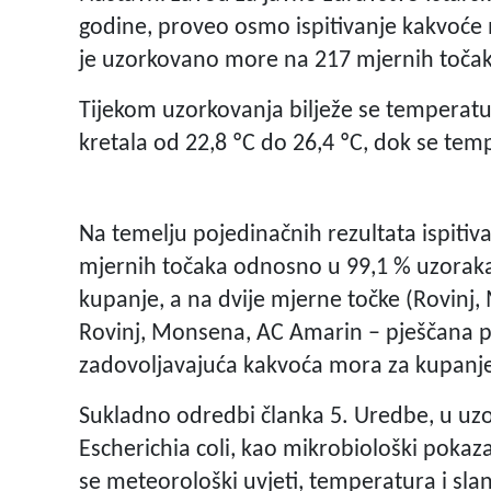
godine, proveo osmo ispitivanje kakvoće 
je uzorkovano more na 217 mjernih točak
Tijekom uzorkovanja bilježe se temperat
kretala od 22,8 ºC do 26,4 ºC, dok se tem
Na temelju pojedinačnih rezultata ispitiv
mjernih točaka odnosno u 99,1 % uzoraka
kupanje, a na dvije mjerne točke (Rovinj
Rovinj, Monsena, AC Amarin – pješčana p
zadovoljavajuća kakvoća mora za kupanj
Sukladno odredbi članka 5. Uredbe, u uzo
Escherichia coli, kao mikrobiološki pokaza
se meteorološki uvjeti, temperatura i slan