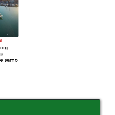
N
zbog
ju
je samo