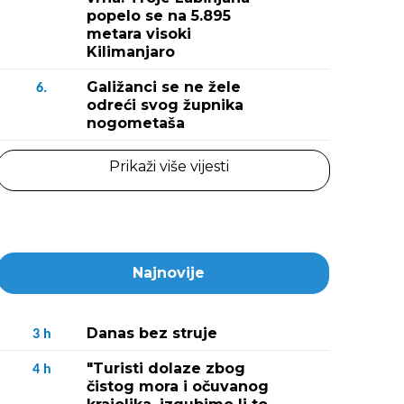
popelo se na 5.895
metara visoki
Kilimanjaro
Galižanci se ne žele
6.
odreći svog župnika
nogometaša
Prikaži više vijesti
Najnovije
Danas bez struje
3
h
"Turisti dolaze zbog
4
h
čistog mora i očuvanog