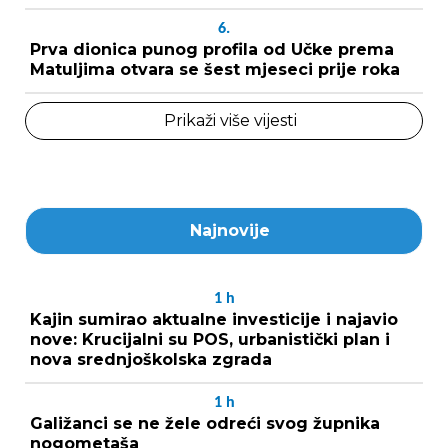
6.
Prva dionica punog profila od Učke prema
Matuljima otvara se šest mjeseci prije roka
Prikaži više vijesti
Najnovije
1
h
Kajin sumirao aktualne investicije i najavio
nove: Krucijalni su POS, urbanistički plan i
nova srednjoškolska zgrada
1
h
Galižanci se ne žele odreći svog župnika
nogometaša