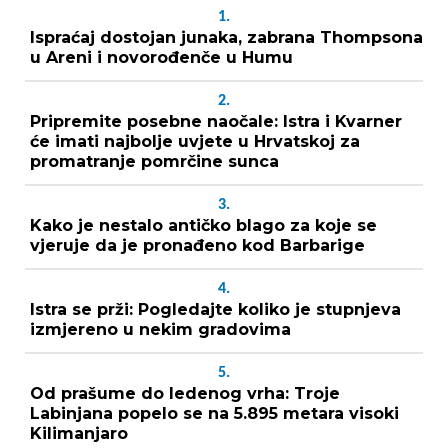
1.
Ispraćaj dostojan junaka, zabrana Thompsona
u Areni i novorođenče u Humu
2.
Pripremite posebne naočale: Istra i Kvarner
će imati najbolje uvjete u Hrvatskoj za
promatranje pomrčine sunca
3.
Kako je nestalo antičko blago za koje se
vjeruje da je pronađeno kod Barbarige
4.
Istra se prži: Pogledajte koliko je stupnjeva
izmjereno u nekim gradovima
5.
Od prašume do ledenog vrha: Troje
Labinjana popelo se na 5.895 metara visoki
Kilimanjaro