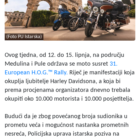
(Foto PU Istarska)
Ovog tjedna, od 12. do 15. lipnja, na području
Medulina i Pule održava se moto susret
31.
European H.O.G.™ Rally.
Riječ je manifestaciji koja
okuplja ljubitelje Harley Davidsona, a koja bi
prema procjenama organizatora dnevno trebala
okupiti oko 10.000 motorista i 10.000 posjetitelja.
Budući da je zbog povećanog broja sudionika u
prometu veća i mogućnost nastanka prometnih
nesreća, Policijska uprava istarska poziva na