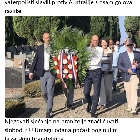
vaterpolisti slavili protiv Australije s osam golova
razlike
Njegovati sjećanje na branitelje znači čuvati
slobodu: U Umagu odana počast poginulim
hrvatskim braniteljima