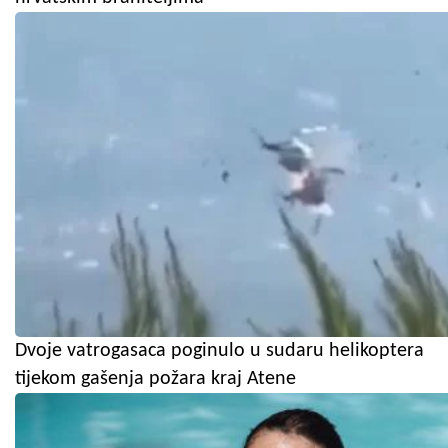
Dvoje vatrogasaca poginulo u sudaru helikoptera
tijekom gašenja požara kraj Atene