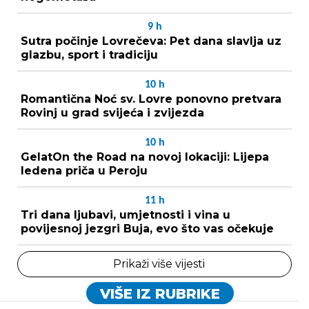
9
h
Sutra počinje Lovrečeva: Pet dana slavlja uz
glazbu, sport i tradiciju
10
h
Romantična Noć sv. Lovre ponovno pretvara
Rovinj u grad svijeća i zvijezda
10
h
GelatOn the Road na novoj lokaciji: Lijepa
ledena priča u Peroju
11
h
Tri dana ljubavi, umjetnosti i vina u
povijesnoj jezgri Buja, evo što vas očekuje
Prikaži više vijesti
VIŠE IZ RUBRIKE