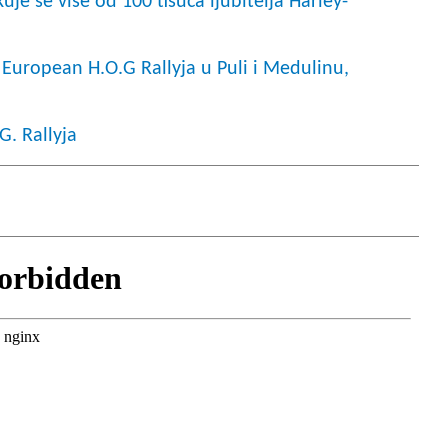
uje se više od 100 tisuća ljubitelja Harley-
European H.O.G Rallyja u Puli i Medulinu,
G. Rallyja