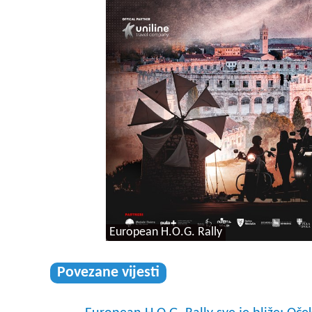
European H.O.G. Rally
Povezane vijesti