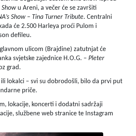
r Show
u Areni, a večer će se završiti
NA’s Show – Tina Turner Tribute
. Centralni
 kada će 2.500 Harleya proći Pulom i
on defileu.
 glavnom ulicom (Brajdine) zatutnjat će
nka svjetske zajednice H.O.G. –
Pleter
oz grad.
i ili lokalci – svi su dobrodošli, bilo da prvi put
gendarne priče.
, lokacije, koncerti i dodatni sadržaji
cije, službene web stranice te Instagram