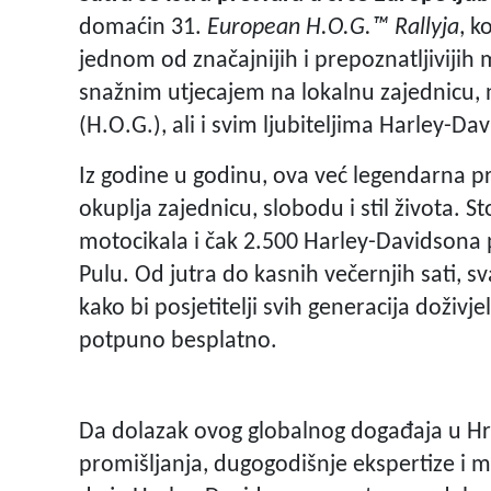
domaćin 31.
European H.O.G.™ Rallyja
, k
jednom od značajnijih i prepoznatljivijih
snažnim utjecajem na lokalnu zajednicu
(H.O.G.), ali i svim ljubiteljima Harley-D
Iz godine u godinu, ova već legendarna pr
okuplja zajednicu, slobodu i stil života. St
motocikala i čak 2.500 Harley-Davidsona 
Pulu. Od jutra do kasnih večernjih sati, s
kako bi posjetitelji svih generacija doživje
potpuno besplatno.
Da dolazak ovog globalnog događaja u Hrva
promišljanja, dugogodišnje ekspertize i m