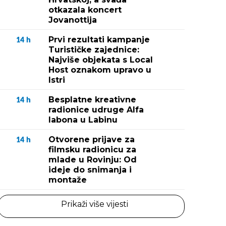
otkazala koncert
Jovanottija
Prvi rezultati kampanje
14
h
Turističke zajednice:
Najviše objekata s Local
Host oznakom upravo u
Istri
Besplatne kreativne
14
h
radionice udruge Alfa
labona u Labinu
Otvorene prijave za
14
h
filmsku radionicu za
mlade u Rovinju: Od
ideje do snimanja i
montaže
Prikaži više vijesti