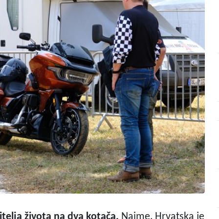
itelja života na dva kotača.
Naime, Hrvatska je