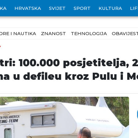
IKA
HRVATSKA
SVIJET
SPORT
KULTURA
LI
ORE I NAUTIKA
ZNANOST
TEHNOLOGIJA
OBAVIJEST
Y
tri: 100.000 posjetitelja, 
a u defileu kroz Pulu i M