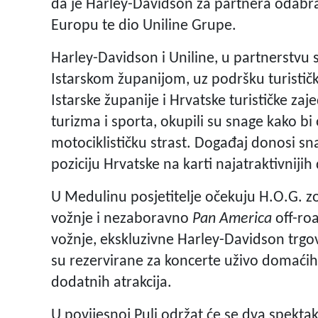
da je Harley-Davidson za partnera odabr
Europu te dio Uniline Grupe.
Harley-Davidson i Uniline, u partnerstv
Istarskom županijom, uz podršku turistič
Istarske županije i Hrvatske turističke za
turizma i sporta, okupili su snage kako bi
motociklističku strast. Događaj donosi sn
poziciju Hrvatske na karti najatraktivnij
U Medulinu posjetitelje očekuju H.O.G. 
vožnje i nezaboravno
Pan America
off-roa
vožnje, ekskluzivne Harley-Davidson trg
su rezervirane za koncerte uživo domaćih
dodatnih atrakcija.
U povijesnoj Puli održat će se dva spekt