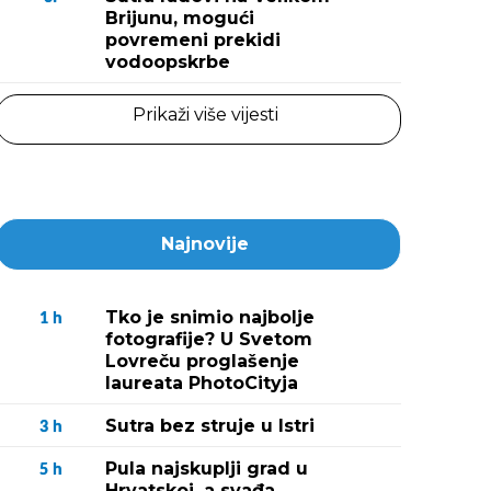
Brijunu, mogući
povremeni prekidi
vodoopskrbe
Prikaži više vijesti
Najnovije
Tko je snimio najbolje
1
h
fotografije? U Svetom
Lovreču proglašenje
laureata PhotoCityja
Sutra bez struje u Istri
3
h
Pula najskuplji grad u
5
h
Hrvatskoj, a svađa