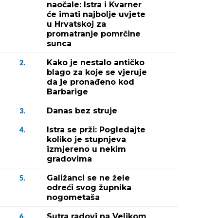
naočale: Istra i Kvarner
će imati najbolje uvjete
u Hrvatskoj za
promatranje pomrčine
sunca
Kako je nestalo antičko
2.
blago za koje se vjeruje
da je pronađeno kod
Barbarige
Danas bez struje
3.
Istra se prži: Pogledajte
4.
koliko je stupnjeva
izmjereno u nekim
gradovima
Galižanci se ne žele
5.
odreći svog župnika
nogometaša
Sutra radovi na Velikom
6.