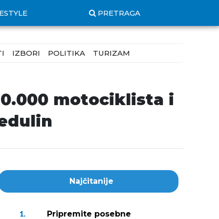
FESTYLE
PRETRAGA
I
IZBORI
POLITIKA
TURIZAM
20.000 motociklista i
edulin
Najčitanije
Pripremite posebne
1.