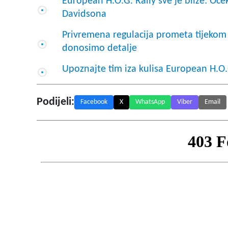
European H.O.G. Rally sve je bliže: Oček
Davidsona
Privremena regulacija prometa tijekom 
donosimo detalje
Upoznajte tim iza kulisa European H.O.
Podijeli:
Facebook
X
WhatsApp
Viber
Email