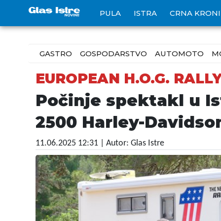
PULA
ISTRA
CRNA KRON
GASTRO
GOSPODARSTVO
AUTOMOTO
M
EUROPEAN H.O.G. RALL
Počinje spektakl u Is
2500 Harley-Davidson
11.06.2025 12:31
| Autor: Glas Istre