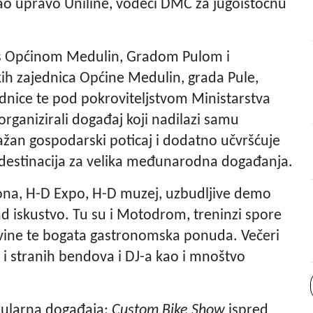
ao upravo Uniline, vodeći DMC za jugoistočnu
u s Općinom Medulin, Gradom Pulom i
kih zajednica Općine Medulin, grada Pule,
jednice te pod pokroviteljstvom Ministarstva
 organizirali događaj koji nadilazi samu
ažan gospodarski poticaj i dodatno učvršćuje
ih destinacija za velika međunarodna događanja.
zona, H-D Expo, H-D muzej, uzbudljive demo
d iskustvo. Tu su i Motodrom, treninzi spore
ovine te bogata gastronomska ponuda. Večeri
 i stranih bendova i DJ-a kao i mnoštvo
akularna događaja:
Custom Bike Show
ispred