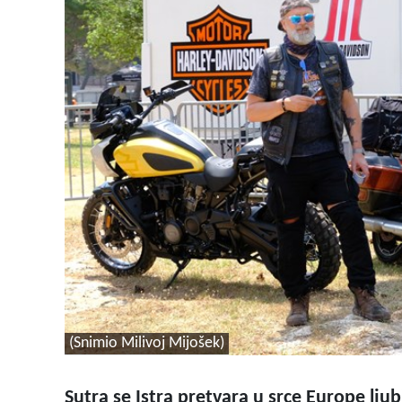
(Snimio Milivoj Mijošek)
Sutra se Istra pretvara u srce Europe ljub