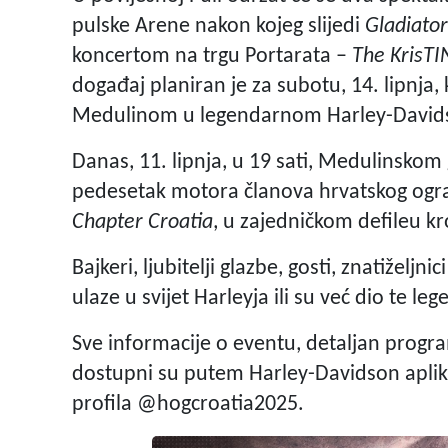
pulske Arene nakon kojeg slijedi
Gladiato
koncertom na trgu Portarata –
The KrisTI
događaj planiran je za subotu, 14. lipnja,
Medulinom u legendarnom Harley-Davids
Danas, 11. lipnja, u 19 sati, Medulinskom
pedesetak motora članova hrvatskog ogra
Chapter Croatia
, u zajedničkom defileu kr
Bajkeri, ljubitelji glazbe, gosti, znatiželjnic
ulaze u svijet Harleyja ili su već dio te le
Sve informacije o eventu, detaljan program
dostupni su putem Harley-Davidson aplika
profila @hogcroatia2025.