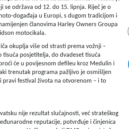
oji se održava od 12. do 15. lipnja. Riječ je o
 moto-događaja u Europi, s dugom tradicijom i
, namijenjen članovima Harley Owners Groupa
avidson motocikala.
iča okuplja više od strasti prema vožnji –
o tisuća posjetitelja, do dvadeset tisuća
proći će u povijesnom defileu kroz Medulin i
vaki trenutak programa pažljivo je osmišljen
li pravi festival života na otvorenom – i to
tsku nije rezultat slučajnosti, već strateškog
eđunarodne reputacije, potvrđuje i činjenica