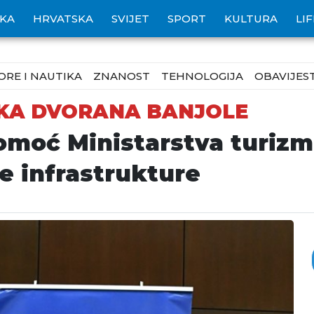
IKA
HRVATSKA
SVIJET
SPORT
KULTURA
LI
ORE I NAUTIKA
ZNANOST
TEHNOLOGIJA
OBAVIJEST
SKA DVORANA BANJOLE
moć Ministarstva turizma
e infrastrukture