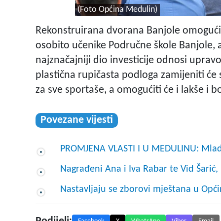
(Foto Općina Medulin)
Rekonstruirana dvorana Banjole omogućiti 
osobito učenike Područne škole Banjole, a
najznačajniji dio investicije odnosi upr
plastična rupičasta podloga zamijeniti će
za sve sportaše, a omogućiti će i lakše i b
Povezane vijesti
PROMJENA VLASTI I U MEDULINU: Mladi I
Nagrađeni Ana i Iva Rabar te Vid Šarić,
Nastavljaju se zborovi mještana u Opć