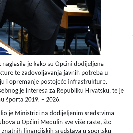
c naglasila je kako su Općini dodijeljena
ukture te zadovoljavanja javnih potreba u
iju i opremanje postojeće infrastrukture.
ebnog je interesa za Republiku Hrvatsku, te je
u športa 2019. – 2026.
io je Ministrici na dodijeljenim sredstvima
lubova u Općini Medulin sve više raste, što
znatnih financijskih sredstava u sportsku