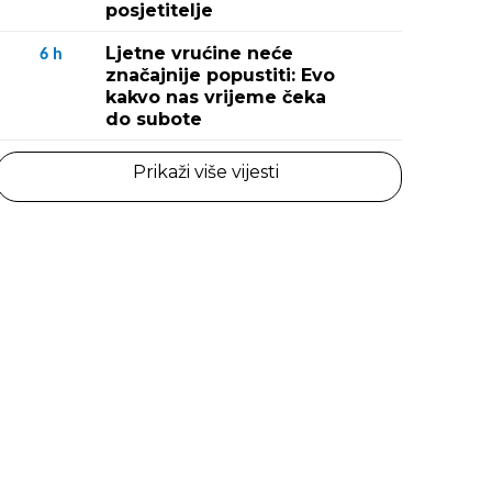
posjetitelje
Ljetne vrućine neće
6
h
značajnije popustiti: Evo
kakvo nas vrijeme čeka
do subote
Prikaži više vijesti