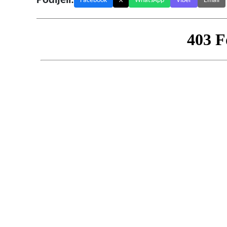
Podijeli:
Facebook
X
WhatsApp
Viber
Email