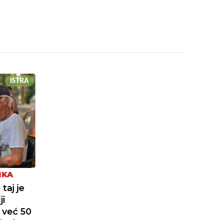
ISTRA
IKA
taj je
ji
a već 50