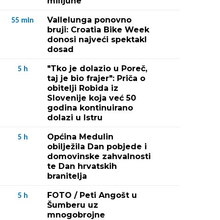
milijune
Vallelunga ponovno
55
min
bruji: Croatia Bike Week
donosi najveći spektakl
dosad
"Tko je dolazio u Poreč,
5
h
taj je bio frajer": Priča o
obitelji Robida iz
Slovenije koja već 50
godina kontinuirano
dolazi u Istru
Općina Medulin
5
h
obilježila Dan pobjede i
domovinske zahvalnosti
te Dan hrvatskih
branitelja
FOTO / Peti Angošt u
5
h
Šumberu uz
mnogobrojne