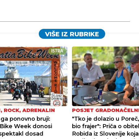
VIŠE IZ RUBRIKE
ISTRA
, ROCK, ADRENALIN
POSJET GRADONAČELN
nga ponovno bruji:
"Tko je dolazio u Poreč, 
 Bike Week donosi
bio frajer": Priča o obitel
 spektakl dosad
Robida iz Slovenije koj