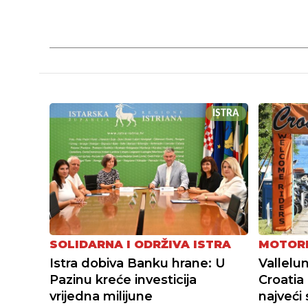
ISTRA
SOLIDARNA I ODRŽIVA ISTRA
MOTORI
Istra dobiva Banku hrane: U
Vallelu
Pazinu kreće investicija
Croatia
vrijedna milijune
najveći