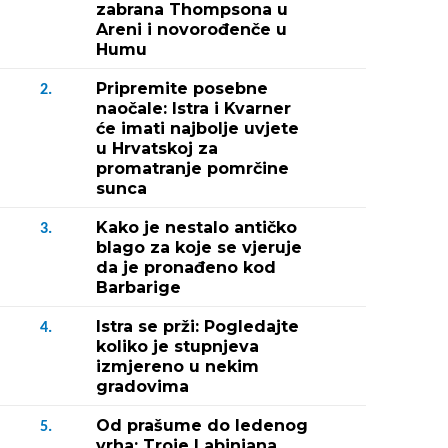
zabrana Thompsona u
Areni i novorođenče u
Humu
Pripremite posebne
2.
naočale: Istra i Kvarner
će imati najbolje uvjete
u Hrvatskoj za
promatranje pomrčine
sunca
Kako je nestalo antičko
3.
blago za koje se vjeruje
da je pronađeno kod
Barbarige
Istra se prži: Pogledajte
4.
koliko je stupnjeva
izmjereno u nekim
gradovima
Od prašume do ledenog
5.
vrha: Troje Labinjana