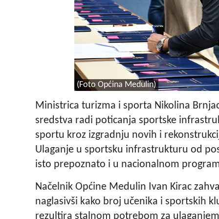
(Foto Općina Medulin)
Ministrica turizma i sporta Nikolina Brnja
sredstva radi poticanja sportske infrastr
sportu kroz izgradnju novih i rekonstrukc
Ulaganje u sportsku infrastrukturu od pos
isto prepoznato i u nacionalnom program
Načelnik Općine Medulin Ivan Kirac zahval
naglasivši kako broj učenika i sportskih k
rezultira stalnom potrebom za ulaganjem 