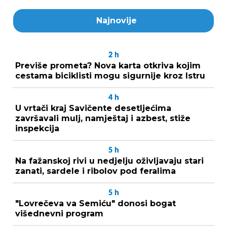
Najnovije
2
h
Previše prometa? Nova karta otkriva kojim
cestama biciklisti mogu sigurnije kroz Istru
4
h
U vrtači kraj Savičente desetljećima
završavali mulj, namještaj i azbest, stiže
inspekcija
5
h
Na fažanskoj rivi u nedjelju oživljavaju stari
zanati, sardele i ribolov pod feralima
5
h
"Lovrečeva va Semiću" donosi bogat
višednevni program