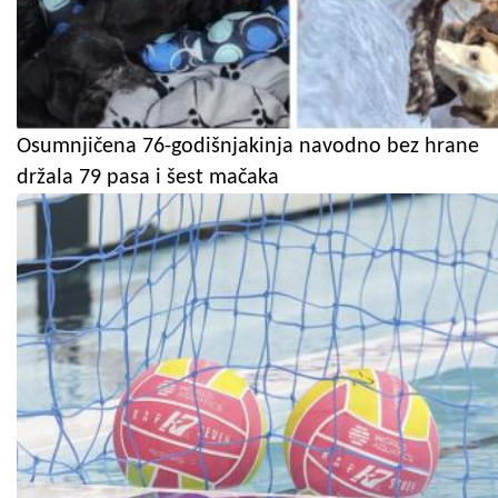
Osumnjičena 76-godišnjakinja navodno bez hrane
držala 79 pasa i šest mačaka