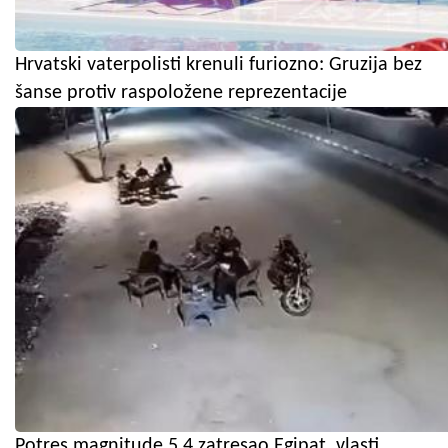
Hrvatski vaterpolisti krenuli furiozno: Gruzija bez
šanse protiv raspoložene reprezentacije
Potres magnitude 5,4 zatresao Egipat, vlasti