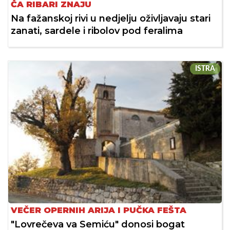
ČA RIBARI ZNAJU
Na fažanskoj rivi u nedjelju oživljavaju stari
zanati, sardele i ribolov pod feralima
ISTRA
VEČER OPERNIH ARIJA I PUČKA FEŠTA
"Lovrečeva va Semiću" donosi bogat