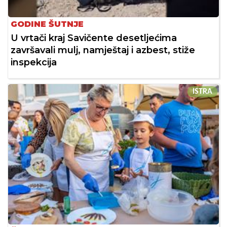
GODINE ŠUTNJE
U vrtači kraj Savičente desetljećima
završavali mulj, namještaj i azbest, stiže
inspekcija
ISTRA