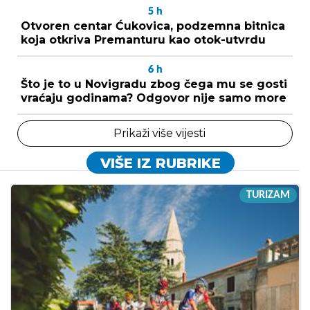
5
h
Otvoren centar Ćukovica, podzemna bitnica
koja otkriva Premanturu kao otok-utvrdu
6
h
Što je to u Novigradu zbog čega mu se gosti
vraćaju godinama? Odgovor nije samo more
Prikaži više vijesti
VIŠE IZ RUBRIKE
TURIZAM