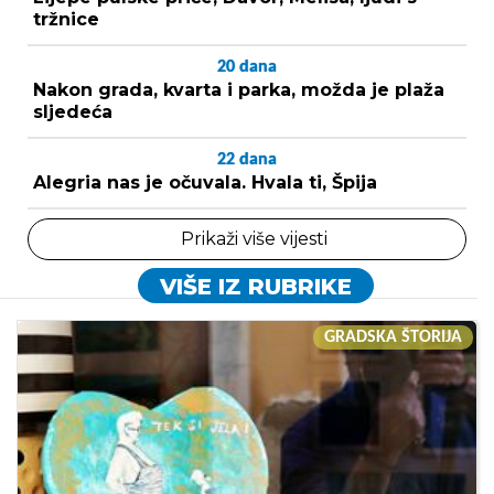
tržnice
20
dana
Nakon grada, kvarta i parka, možda je plaža
sljedeća
22
dana
Alegria nas je očuvala. Hvala ti, Špija
Prikaži više vijesti
VIŠE IZ RUBRIKE
GRADSKA ŠTORIJA