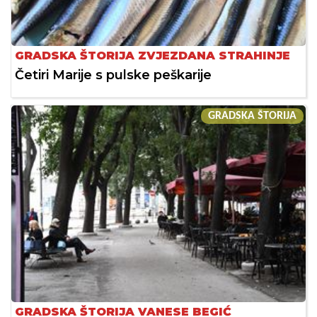
GRADSKA ŠTORIJA ZVJEZDANA STRAHINJE
Četiri Marije s pulske peškarije
GRADSKA ŠTORIJA
GRADSKA ŠTORIJA VANESE BEGIĆ