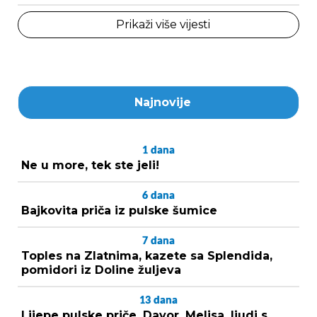
Prikaži više vijesti
Najnovije
1
dana
Ne u more, tek ste jeli!
6
dana
Bajkovita priča iz pulske šumice
7
dana
Toples na Zlatnima, kazete sa Splendida,
pomidori iz Doline žuljeva
13
dana
Lijepe pulske priče, Davor, Melisa, ljudi s