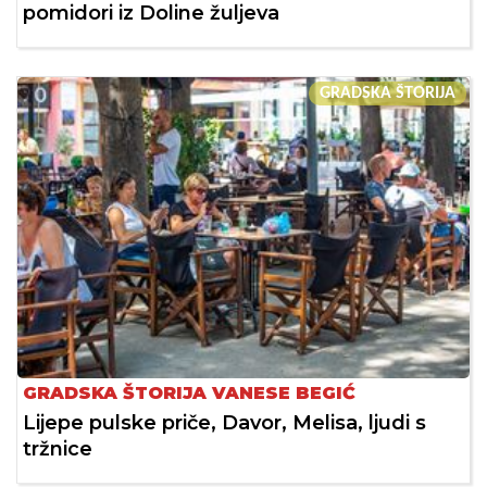
pomidori iz Doline žuljeva
GRADSKA ŠTORIJA
GRADSKA ŠTORIJA VANESE BEGIĆ
Lijepe pulske priče, Davor, Melisa, ljudi s
tržnice