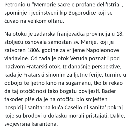
Petronio u "Memorie sacre e profane dell'Istria",
spominje i jedinstveni kip Bogorodice koji se
čuvao na velikom oltaru.
Na otoku je zadarska franjevačka provincija u 18.
stoljeću osnovala samostan sv. Marije, koji je
zatvoren 1806. godine za vrijeme Napoleonove
vladavine. Od tada je otok Veruda poznat i pod
nazivom Fratarski otok. Iz današnje perspektive,
kada je Fratarski sinonim za ljetne ferije, turnire u
odbojci te ljetno kino na šugamanu, tko bi rekao
da taj otočić nosi tako bogatu povijesti. Bader
također piše da je na otočiću bio smješten
hospicij i sanitarna kuća Casello di sanita' pokraj
koje su brodovi u dolasku morali pristajati. Dakle,
svojevrsna karantena.