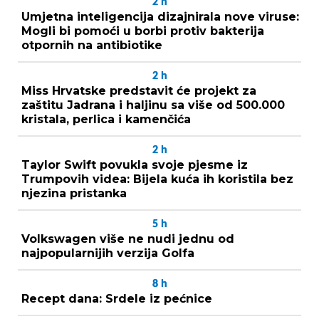
2
h
Umjetna inteligencija dizajnirala nove viruse:
Mogli bi pomoći u borbi protiv bakterija
otpornih na antibiotike
2
h
Miss Hrvatske predstavit će projekt za
zaštitu Jadrana i haljinu sa više od 500.000
kristala, perlica i kamenčića
2
h
Taylor Swift povukla svoje pjesme iz
Trumpovih videa: Bijela kuća ih koristila bez
njezina pristanka
5
h
Volkswagen više ne nudi jednu od
najpopularnijih verzija Golfa
8
h
Recept dana: Srdele iz pećnice