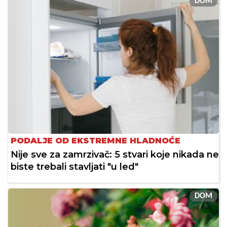
DOM
PODALJE OD EKSTREMNE HLADNOĆE
Nije sve za zamrzivač: 5 stvari koje nikada ne
biste trebali stavljati "u led"
DOM