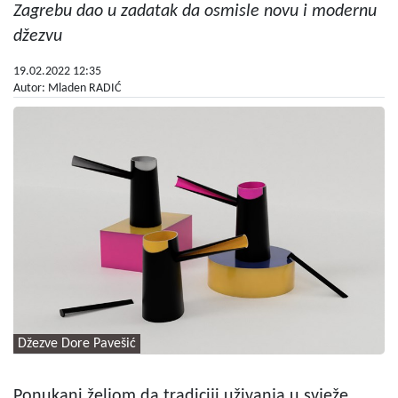
Zagrebu dao u zadatak da osmisle novu i modernu
džezvu
19.02.2022 12:35
Autor: Mladen RADIĆ
Džezve Dore Pavešić
Ponukani željom da tradiciji uživanja u svježe