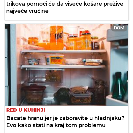
trikova pomoći će da viseće košare prežive
najveće vrućine
DOM
RED U KUHINJI
Bacate hranu jer je zaboravite u hladnjaku?
Evo kako stati na kraj tom problemu