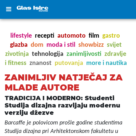
lifestyle
recepti
automoto
film
gastro
glazba
dom
moda i stil
showbizz
svijet
zivotinja
tehnologija
zanimljivosti
zdravlje
i fitness
znanost
putovanja
more i nautika
ZANIMLJIV NATJEČAJ ZA
MLADE AUTORE
TRADICIJA I MODERNO: Studenti
Studija dizajna razvijaju modernu
verziju džezve
Barcaffe je polovicom prošle godine studentima
Studija dizajna pri Arhitektonskom fakultetu u