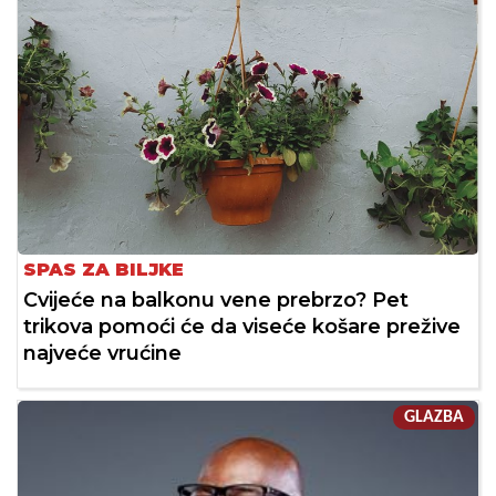
SPAS ZA BILJKE
Cvijeće na balkonu vene prebrzo? Pet
trikova pomoći će da viseće košare prežive
najveće vrućine
GLAZBA