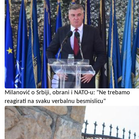
Milanović o Srbiji, obrani i NATO-u: "Ne trebamo
reagirati na svaku verbalnu besmislicu"