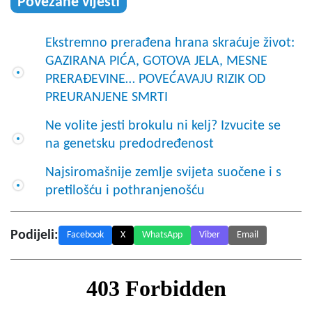
Povezane vijesti
Ekstremno prerađena hrana skraćuje život:
GAZIRANA PIĆA, GOTOVA JELA, MESNE
PRERAĐEVINE… POVEĆAVAJU RIZIK OD
PREURANJENE SMRTI
Ne volite jesti brokulu ni kelj? Izvucite se
na genetsku predodređenost
Najsiromašnije zemlje svijeta suočene i s
pretilošću i pothranjenošću
Podijeli:
Facebook
X
WhatsApp
Viber
Email