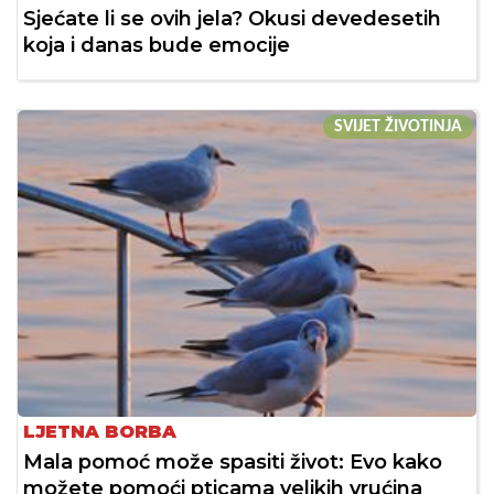
Sjećate li se ovih jela? Okusi devedesetih
koja i danas bude emocije
SVIJET ŽIVOTINJA
LJETNA BORBA
Mala pomoć može spasiti život: Evo kako
možete pomoći pticama velikih vrućina