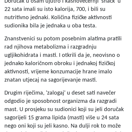
Doručak u osam ujutro i kasnovečernji 'snack' u
22 sata imali su isto kalorija, 700, i bili su
nutritivno jednaki. Količina fizičke aktivnosti
sudionika bila je jednaka u oba testa.
Znanstvenici su potom posebnim alatima pratili
rad njihova metabolizma i razgradnju
ugljikohidrata i masti. I otkrili da je, neovisno o
jednako kaloričnom obroku i jednakoj fizičkoj
aktivnosti, vrijeme konzumacije hrane imalo
znatan utjecaj na sagorijevanje masti.
Drugim riječima, 'zalogaj' u deset sati navečer
odgodio je sposobnost organizma da razgradi
mast. U prosjeku su sudionici koji su jeli doručak
sagorijeli 15 grama lipida (masti) više u 24 sata
nego oni koji su jeli kasno. Na dulji rok to može