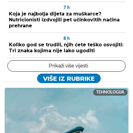
7
h
Koja je najbolja dijeta za muškarce?
Nutricionisti izdvojili pet učinkovitih načina
prehrane
8
h
Koliko god se trudili, njih ćete teško osvojiti:
Tri znaka kojima nije lako ugoditi
Prikaži više vijesti
VIŠE IZ RUBRIKE
TEHNOLOGIJA