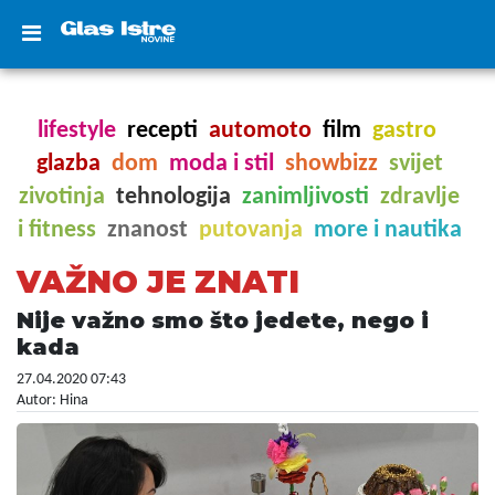
lifestyle
recepti
automoto
film
gastro
glazba
dom
moda i stil
showbizz
svijet
zivotinja
tehnologija
zanimljivosti
zdravlje
i fitness
znanost
putovanja
more i nautika
VAŽNO JE ZNATI
Nije važno smo što jedete, nego i
kada
27.04.2020 07:43
Autor: Hina