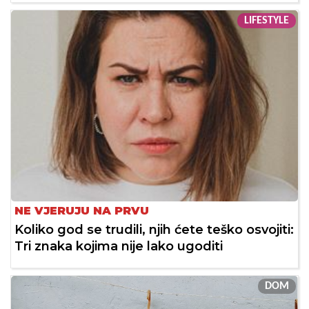
LIFESTYLE
NE VJERUJU NA PRVU
Koliko god se trudili, njih ćete teško osvojiti:
Tri znaka kojima nije lako ugoditi
DOM