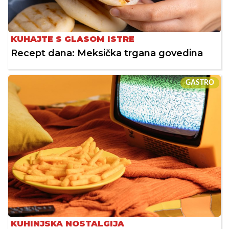
KUHAJTE S GLASOM ISTRE
Recept dana: Meksička trgana govedina
GASTRO
KUHINJSKA NOSTALGIJA