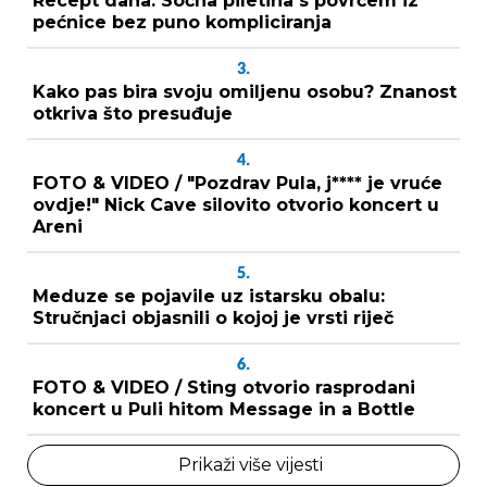
Recept dana: Sočna piletina s povrćem iz
pećnice bez puno kompliciranja
3.
Kako pas bira svoju omiljenu osobu? Znanost
otkriva što presuđuje
4.
FOTO & VIDEO / "Pozdrav Pula, j**** je vruće
ovdje!" Nick Cave silovito otvorio koncert u
Areni
5.
Meduze se pojavile uz istarsku obalu:
Stručnjaci objasnili o kojoj je vrsti riječ
6.
FOTO & VIDEO / Sting otvorio rasprodani
koncert u Puli hitom Message in a Bottle
Prikaži više vijesti