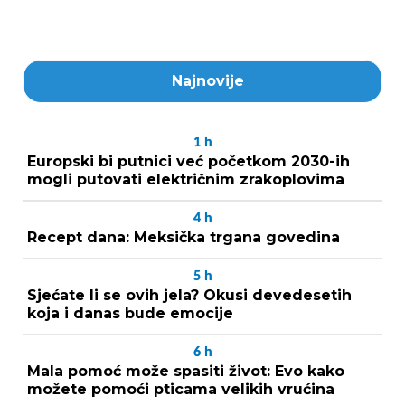
Najnovije
1
h
Europski bi putnici već početkom 2030-ih
mogli putovati električnim zrakoplovima
4
h
Recept dana: Meksička trgana govedina
5
h
Sjećate li se ovih jela? Okusi devedesetih
koja i danas bude emocije
6
h
Mala pomoć može spasiti život: Evo kako
možete pomoći pticama velikih vrućina