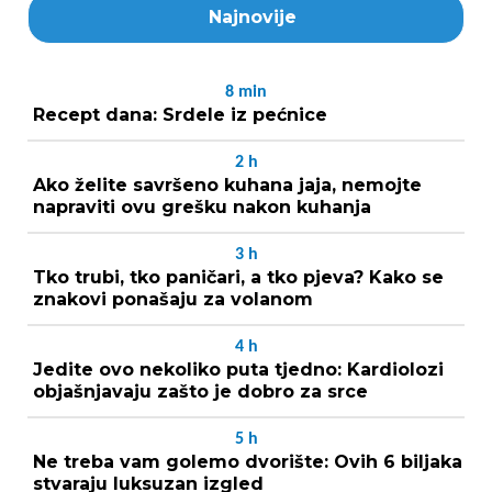
Najnovije
8
min
Recept dana: Srdele iz pećnice
2
h
Ako želite savršeno kuhana jaja, nemojte
napraviti ovu grešku nakon kuhanja
3
h
Tko trubi, tko paničari, a tko pjeva? Kako se
znakovi ponašaju za volanom
4
h
Jedite ovo nekoliko puta tjedno: Kardiolozi
objašnjavaju zašto je dobro za srce
5
h
Ne treba vam golemo dvorište: Ovih 6 biljaka
stvaraju luksuzan izgled