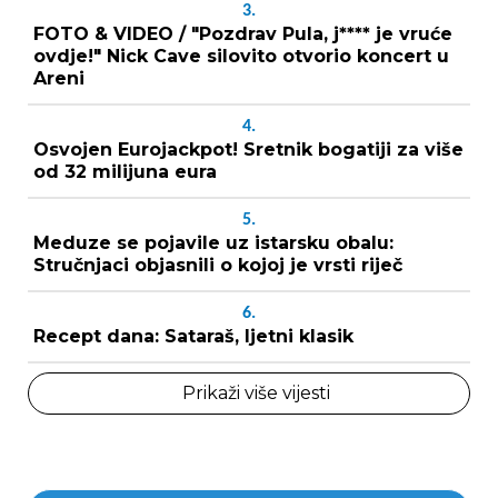
3.
FOTO & VIDEO / "Pozdrav Pula, j**** je vruće
ovdje!" Nick Cave silovito otvorio koncert u
Areni
4.
Osvojen Eurojackpot! Sretnik bogatiji za više
od 32 milijuna eura
5.
Meduze se pojavile uz istarsku obalu:
Stručnjaci objasnili o kojoj je vrsti riječ
6.
Recept dana: Sataraš, ljetni klasik
Prikaži više vijesti