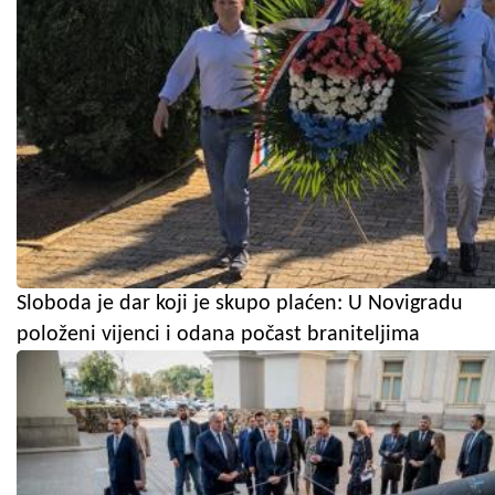
Sloboda je dar koji je skupo plaćen: U Novigradu
položeni vijenci i odana počast braniteljima