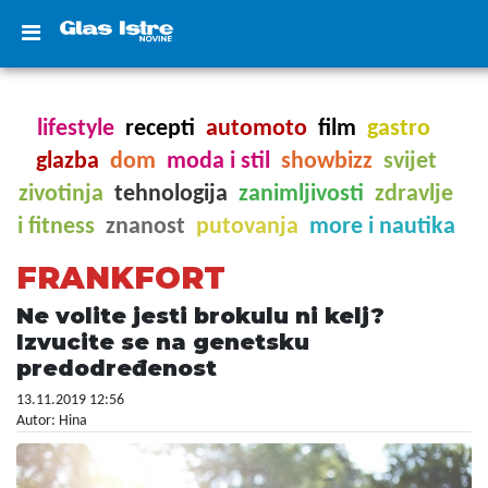
lifestyle
recepti
automoto
film
gastro
glazba
dom
moda i stil
showbizz
svijet
zivotinja
tehnologija
zanimljivosti
zdravlje
i fitness
znanost
putovanja
more i nautika
FRANKFORT
Ne volite jesti brokulu ni kelj?
Izvucite se na genetsku
predodređenost
13.11.2019 12:56
Autor: Hina