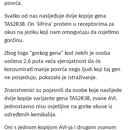
povrća.
Svatko od nas nasljeđuje dvije kopije gena
TAS2R38. On 'šifrira' protein u receptorima za
okus na jeziku koji nam omogućuju da osjetimo
gorčinu.
Zbog toga "gorkog gena" kod nekih je osoba
uočena 2,6 puta veća vjerojatnost da će
konzumirati manje povrća nego ljudi koji taj gen
ne posjeduju, pokazalo je istraživanje.
Znanstvenici su pojasnili da osobe koje naslijede
dvije kopije varijante gena TAS2R38, zvane AVI,
jednostavno nisu osjetljive na gorke okuse iz
određenih kemikalija.
Oni s jednom kopijom AVI-ja i drugom zvanom