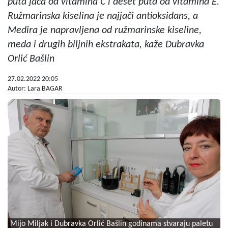
puta jača od vitamina C i deset puta od vitamina E.
Ružmarinska kiselina je najjači antioksidans, a
Medira je napravljena od ružmarinske kiseline,
meda i drugih biljnih ekstrakata, kaže Dubravka
Orlić Bašlin
27.02.2022 20:05
Autor: Lara BAGAR
Mijo Miljak i Dubravka Orlić Bašlin godinama stvaraju paletu