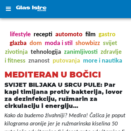
lifestyle
recepti
automoto
film
gastro
glazba
dom
moda i stil
showbizz
svijet
zivotinja
tehnologija
zanimljivosti
zdravlje
i fitness
znanost
putovanja
more i nautika
MEDITERAN U BOČICI
SVIJET BILJAKA U SRCU PULE: Par
kapi timijana protiv bakterija, lovor
za dezinfekciju, ružmarin za
cirkulaciju i energiju…
Kako da budemo živahniji? Medira! Čašica je poput
kilograma aronije jer je ružmarinska kiselina 50