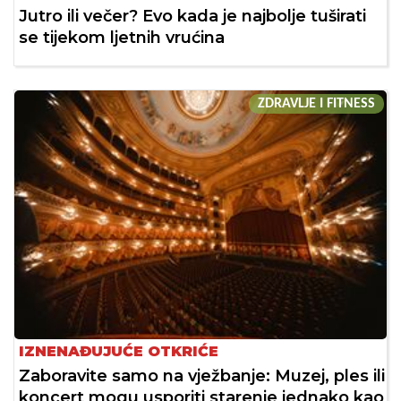
Jutro ili večer? Evo kada je najbolje tuširati
se tijekom ljetnih vrućina
ZDRAVLJE I FITNESS
IZNENAĐUJUĆE OTKRIĆE
Zaboravite samo na vježbanje: Muzej, ples ili
koncert mogu usporiti starenje jednako kao