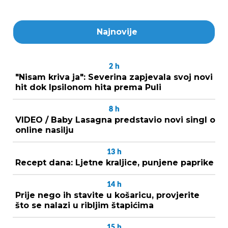
Najnovije
2
h
"Nisam kriva ja": Severina zapjevala svoj novi
hit dok Ipsilonom hita prema Puli
8
h
VIDEO / Baby Lasagna predstavio novi singl o
online nasilju
13
h
Recept dana: Ljetne kraljice, punjene paprike
14
h
Prije nego ih stavite u košaricu, provjerite
što se nalazi u ribljim štapićima
15
h