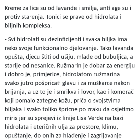
Kreme za lice su od lavande i smilja, anti age su i
protiv starenja. Tonici se prave od hidrolata i
biljnih kompleksa.
- Svi hidrolati su dezinficijenti i svaka biljka ima
neko svoje funkcionalno djelovanje. Tako lavanda
opušta, djecu štiti od ušiju, mlade od bubuljica, a
starije od nesanice. Ružmarin je dobar za energiju
i dobro je, primjerice, hidrolatom ružmarina
svako jutro pošpricati glavu i za muškarce nakon
brijanja, a uz to je i smrikva i lovor, kao i komorač
koji pomalo zategne kožu, priča o svojstvima
biljaka i svako toliko špricne po zraku da osjetimo
miris jer su sprejevi iz linije Lisa Verde na bazi
hidrolata i eteričnih ulja za prostore, klimu,
opuštanje, do onih za hlađenje i zagrijavanje