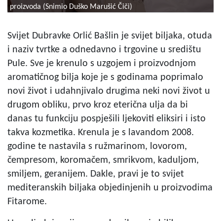
proizvoda (Snimio Duško Marušić Čiči)
Svijet Dubravke Orlić Bašlin je svijet biljaka, otuda
i naziv tvrtke a odnedavno i trgovine u središtu
Pule. Sve je krenulo s uzgojem i proizvodnjom
aromatičnog bilja koje je s godinama poprimalo
novi život i udahnjivalo drugima neki novi život u
drugom obliku, prvo kroz eterična ulja da bi
danas tu funkciju pospješili ljekoviti eliksiri i isto
takva kozmetika. Krenula je s lavandom 2008.
godine te nastavila s ružmarinom, lovorom,
čempresom, koromačem, smrikvom, kaduljom,
smiljem, geranijem. Dakle, pravi je to svijet
mediteranskih biljaka objedinjenih u proizvodima
Fitarome.