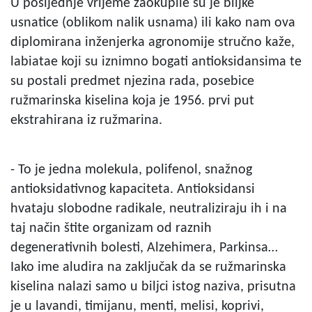
U posljednje vrijeme zaokupile su je biljke
usnatice (oblikom nalik usnama) ili kako nam ova
diplomirana inženjerka agronomije stručno kaže,
labiatae koji su iznimno bogati antioksidansima te
su postali predmet njezina rada, posebice
ružmarinska kiselina koja je 1956. prvi put
ekstrahirana iz ružmarina.
- To je jedna molekula, polifenol, snažnog
antioksidativnog kapaciteta. Antioksidansi
hvataju slobodne radikale, neutraliziraju ih i na
taj način štite organizam od raznih
degenerativnih bolesti, Alzehimera, Parkinsa…
Iako ime aludira na zaključak da se ružmarinska
kiselina nalazi samo u biljci istog naziva, prisutna
je u lavandi, timijanu, menti, melisi, koprivi,