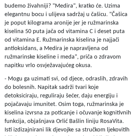
budemo živahniji? "Medira", kratko će. Uzima
elegantnu bocu i ulijeva sadržaj u čašicu. "Čašica
je poput kilograma aronije jer je ružmarinska
kiselina 50 puta jača od vitamina C i deset puta
od vitamina E. Ružmarinska kiselina je najjači
antioksidans, a Medira je napravljena od
ružmarinske kiseline i meda", priča o zdravom
napitku vrlo osvježavajućeg okusa.
- Mogu ga uzimati svi, od djece, odraslih, zdravih
do bolesnih. Napitak sadrži tvari koje
detoksiciraju, reguliraju šećer, daju energiju i
pojačavaju imunitet. Osim toga, ružmarinska je
kiselina izvrsna za poticanje i očuvanje kognitivnih
funkcija, objašnjava Orlić Bašlin liniju RosaVita.
Isti izdizajnirani lik djevojke sa stručkom ljekovitih