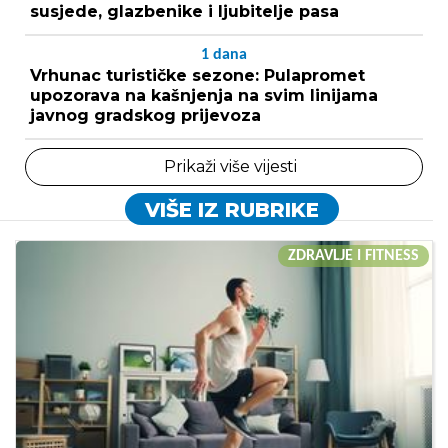
susjede, glazbenike i ljubitelje pasa
1
dana
Vrhunac turističke sezone: Pulapromet
upozorava na kašnjenja na svim linijama
javnog gradskog prijevoza
Prikaži više vijesti
VIŠE IZ RUBRIKE
ZDRAVLJE I FITNESS