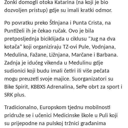
Zonki domogli otoka Katarina (na koji je bio
dozvoljen pristup) gdje su imali kratki odmor.
Po povratku preko Štinjana i Punta Crista, na
Puntiželi ih je čekao ručak. Ovo je bila
pretposljednja biciklijada u ciklusu "Jug na dva
kotača" koji organiziraju TZ-ovi Pule, Vodnjana,
Medulina, Fažane, Ližnjana, Marčane i Barbana.
Zadnja je idućeg vikenda u Medulinu gdje
sudionici koji budu imali četiri ili više pečata
mogu preuzeti svoje majice. Suorganizatori su
Bike Spirit, KBBXS Adrenalina, SePe obrt za sport i
SRK plus.
Tradicionalno, Europskom tjednu mobilnosti
pridruže se i učenici Medicinske škole u Puli koji
su prijepodne na pulskoj tržnici građanima