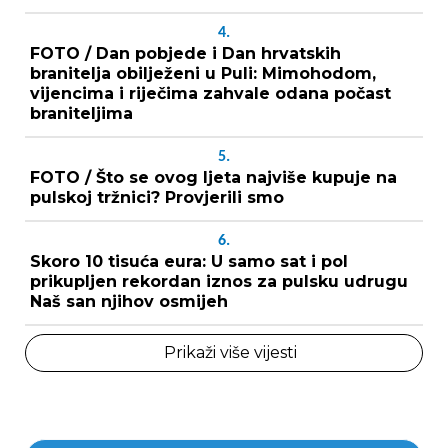
4.
FOTO / Dan pobjede i Dan hrvatskih
branitelja obilježeni u Puli: Mimohodom,
vijencima i riječima zahvale odana počast
braniteljima
5.
FOTO / Što se ovog ljeta najviše kupuje na
pulskoj tržnici? Provjerili smo
6.
Skoro 10 tisuća eura: U samo sat i pol
prikupljen rekordan iznos za pulsku udrugu
Naš san njihov osmijeh
Prikaži više vijesti