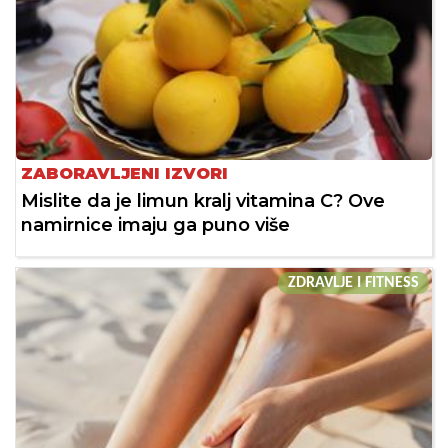
ZABORAVLJENI IZVORI
Mislite da je limun kralj vitamina C? Ove
namirnice imaju ga puno više
ZDRAVLJE I FITNESS