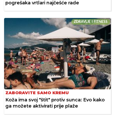
pogrešaka vrtlari najčešće rade
ZDRAVLJE I FITNESS
ZABORAVITE SAMO KREMU
Koža ima svoj "štit" protiv sunca: Evo kako
ga možete aktivirati prije plaže