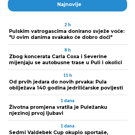
Najnovije
2
h
Pulskim vatrogascima donirano svježe voće:
"U ovim danima svakako će dobro doći"
8
h
Zbog koncerata Carla Coxa i Severine
mijenjaju se autobusne trase u Puli i okolici
11
h
Od prvih jedara do novih prvaka: Pula
obilježava 140 godina jedriličarske povijesti
1
dana
Životna promjena vratila je Puležanku
njezinoj prvoj ljubavi
1
dana
Sedmi Valdebek Cup okupio sportaše,