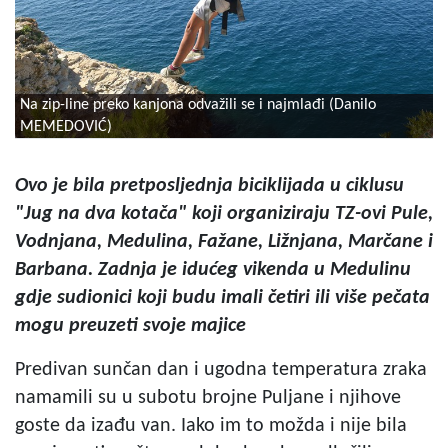
Na zip-line preko kanjona odvažili se i najmlađi (Danilo
MEMEDOVIĆ)
Ovo je bila pretposljednja biciklijada u ciklusu
"Jug na dva kotača" koji organiziraju TZ-ovi Pule,
Vodnjana, Medulina, Fažane, Ližnjana, Marčane i
Barbana. Zadnja je idućeg vikenda u Medulinu
gdje sudionici koji budu imali četiri ili više pečata
mogu preuzeti svoje majice
Predivan sunčan dan i ugodna temperatura zraka
namamili su u subotu brojne Puljane i njihove
goste da izađu van. Iako im to možda i nije bila