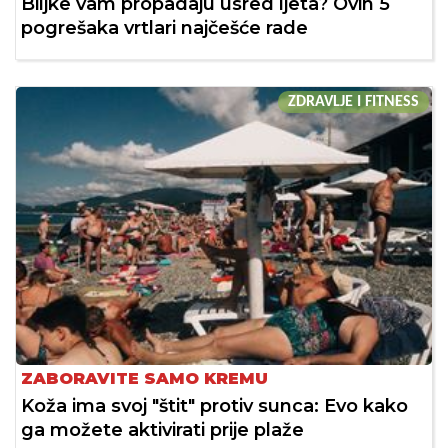
Biljke vam propadaju usred ljeta? Ovih 5
pogrešaka vrtlari najčešće rade
ZDRAVLJE I FITNESS
ZABORAVITE SAMO KREMU
Koža ima svoj "štit" protiv sunca: Evo kako
ga možete aktivirati prije plaže