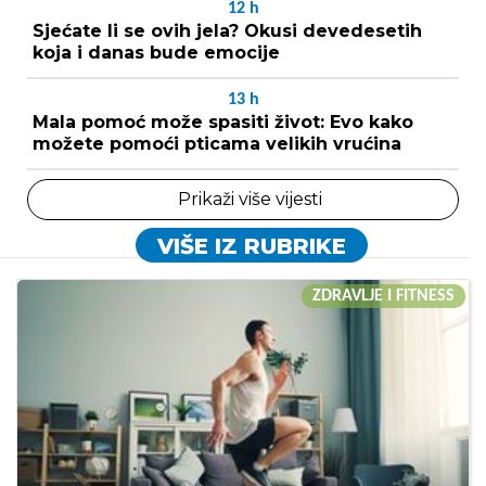
12
h
Sjećate li se ovih jela? Okusi devedesetih
koja i danas bude emocije
13
h
Mala pomoć može spasiti život: Evo kako
možete pomoći pticama velikih vrućina
Prikaži više vijesti
VIŠE IZ RUBRIKE
ZDRAVLJE I FITNESS