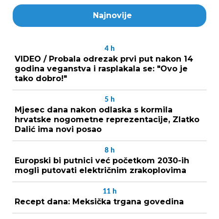
Najnovije
4
h
VIDEO / Probala odrezak prvi put nakon 14
godina veganstva i rasplakala se: "Ovo je
tako dobro!"
5
h
Mjesec dana nakon odlaska s kormila
hrvatske nogometne reprezentacije, Zlatko
Dalić ima novi posao
8
h
Europski bi putnici već početkom 2030-ih
mogli putovati električnim zrakoplovima
11
h
Recept dana: Meksička trgana govedina