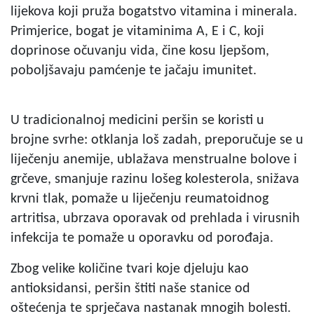
lijekova koji pruža bogatstvo vitamina i minerala.
Primjerice, bogat je vitaminima A, E i C, koji
doprinose očuvanju vida, čine kosu ljepšom,
poboljšavaju pamćenje te jačaju imunitet.
U tradicionalnoj medicini peršin se koristi u
brojne svrhe: otklanja loš zadah, preporučuje se u
liječenju anemije, ublažava menstrualne bolove i
grčeve, smanjuje razinu lošeg kolesterola, snižava
krvni tlak, pomaže u liječenju reumatoidnog
artritisa, ubrzava oporavak od prehlada i virusnih
infekcija te pomaže u oporavku od porođaja.
Zbog velike količine tvari koje djeluju kao
antioksidansi, peršin štiti naše stanice od
oštećenja te sprječava nastanak mnogih bolesti.