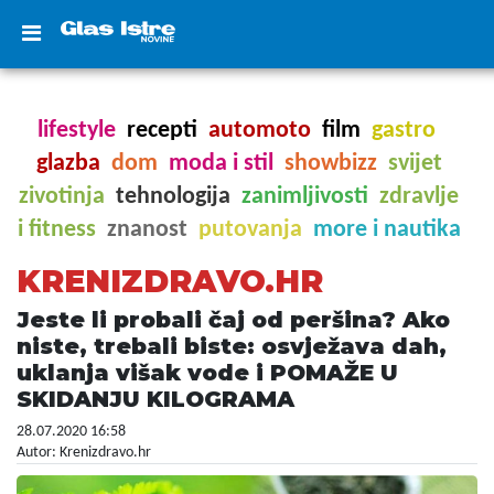
lifestyle
recepti
automoto
film
gastro
glazba
dom
moda i stil
showbizz
svijet
zivotinja
tehnologija
zanimljivosti
zdravlje
i fitness
znanost
putovanja
more i nautika
KRENIZDRAVO.HR
Jeste li probali čaj od peršina? Ako
niste, trebali biste: osvježava dah,
uklanja višak vode i POMAŽE U
SKIDANJU KILOGRAMA
28.07.2020 16:58
Autor: Krenizdravo.hr