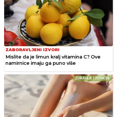
ZABORAVLJENI IZVORI
Mislite da je limun kralj vitamina C? Ove
namirnice imaju ga puno više
ZDRAVLJE I FITNESS