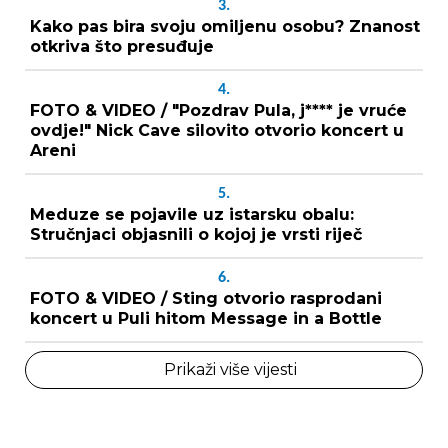
3.
Kako pas bira svoju omiljenu osobu? Znanost
otkriva što presuđuje
4.
FOTO & VIDEO / "Pozdrav Pula, j**** je vruće
ovdje!" Nick Cave silovito otvorio koncert u
Areni
5.
Meduze se pojavile uz istarsku obalu:
Stručnjaci objasnili o kojoj je vrsti riječ
6.
FOTO & VIDEO / Sting otvorio rasprodani
koncert u Puli hitom Message in a Bottle
Prikaži više vijesti