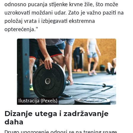
odnosno pucanja stijenke krvne žile, što može
uzrokovati moždani udar. Zato je važno paziti na
položaj vrata i izbjegavati ekstremna
opterećenja."
Ilustracija (Pexels)
Dizanje utega i zadržavanje
daha
Drugo upozorenje odnosi se na trening snage.