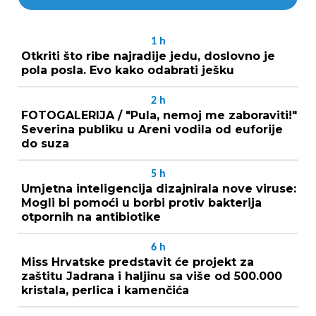
1
h
Otkriti što ribe najradije jedu, doslovno je
pola posla. Evo kako odabrati ješku
2
h
FOTOGALERIJA / "Pula, nemoj me zaboraviti!"
Severina publiku u Areni vodila od euforije
do suza
5
h
Umjetna inteligencija dizajnirala nove viruse:
Mogli bi pomoći u borbi protiv bakterija
otpornih na antibiotike
6
h
Miss Hrvatske predstavit će projekt za
zaštitu Jadrana i haljinu sa više od 500.000
kristala, perlica i kamenčića