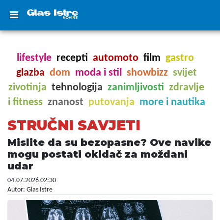
lifestyle
recepti
automoto
film
gastro
glazba
dom
moda i stil
showbizz
svijet
zivotinja
tehnologija
zanimljivosti
zdravlje
i fitness
znanost
putovanja
more i nautika
STRUČNI SAVJETI
Mislite da su bezopasne? Ove navike
mogu postati okidač za moždani
udar
04.07.2026 02:30
Autor: Glas Istre