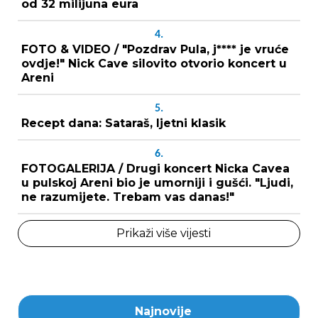
od 32 milijuna eura
4.
FOTO & VIDEO / "Pozdrav Pula, j**** je vruće
ovdje!" Nick Cave silovito otvorio koncert u
Areni
5.
Recept dana: Sataraš, ljetni klasik
6.
FOTOGALERIJA / Drugi koncert Nicka Cavea
u pulskoj Areni bio je umorniji i gušći. "Ljudi,
ne razumijete. Trebam vas danas!"
Prikaži više vijesti
Najnovije