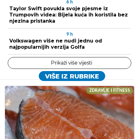
6
h
Taylor Swift povukla svoje pjesme iz
Trumpovih videa: Bijela kuća ih koristila bez
njezina pristanka
9
h
Volkswagen više ne nudi jednu od
najpopularnijih verzija Golfa
Prikaži više vijesti
VIŠE IZ RUBRIKE
ZDRAVLJE I FITNESS