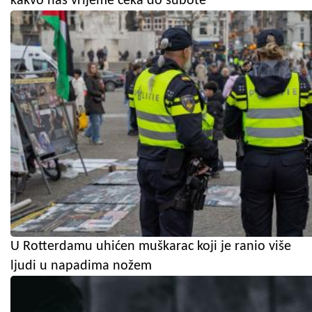
kakvo nas vrijeme čeka do subote
U Rotterdamu uhićen muškarac koji je ranio više
ljudi u napadima nožem