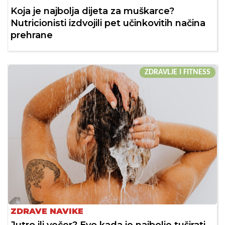
Koja je najbolja dijeta za muškarce?
Nutricionisti izdvojili pet učinkovitih načina
prehrane
ZDRAVLJE I FITNESS
ZDRAVE NAVIKE
Jutro ili večer? Evo kada je najbolje tuširati