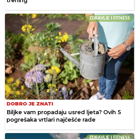
trening
ZDRAVLJE I FITNESS
DOBRO JE ZNATI
Biljke vam propadaju usred ljeta? Ovih 5
pogrešaka vrtlari najčešće rade
ZDRAVLJE I FITNESS