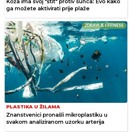
Koža ima svoj "štit" protiv sunca: Evo kako
ga možete aktivirati prije plaže
ZDRAVLJE I FITNESS
PLASTIKA U ŽILAMA
Znanstvenici pronašli mikroplastiku u
svakom analiziranom uzorku arterija