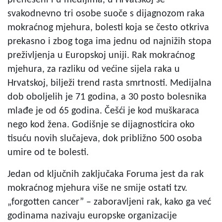
svakodnevno tri osobe suoče s dijagnozom raka
mokraćnog mjehura, bolesti koja se često otkriva
prekasno i zbog toga ima jednu od najnižih stopa
preživljenja u Europskoj uniji. Rak mokraćnog
mjehura, za razliku od većine sijela raka u
Hrvatskoj, bilježi trend rasta smrtnosti. Medijalna
dob oboljelih je 71 godina, a 30 posto bolesnika
mlađe je od 65 godina. Češći je kod muškaraca
nego kod žena. Godišnje se dijagnosticira oko
tisuću novih slučajeva, dok približno 500 osoba
umire od te bolesti.
Jedan od ključnih zaključaka Foruma jest da rak
mokraćnog mjehura više ne smije ostati tzv.
„forgotten cancer” – zaboravljeni rak, kako ga već
godinama nazivaju europske organizacije