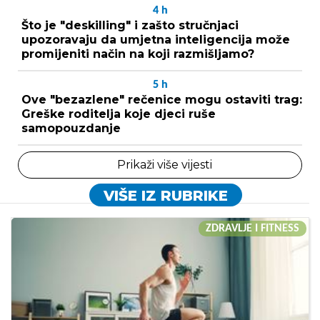
4
h
Što je "deskilling" i zašto stručnjaci
upozoravaju da umjetna inteligencija može
promijeniti način na koji razmišljamo?
5
h
Ove "bezazlene" rečenice mogu ostaviti trag:
Greške roditelja koje djeci ruše
samopouzdanje
Prikaži više vijesti
VIŠE IZ RUBRIKE
ZDRAVLJE I FITNESS