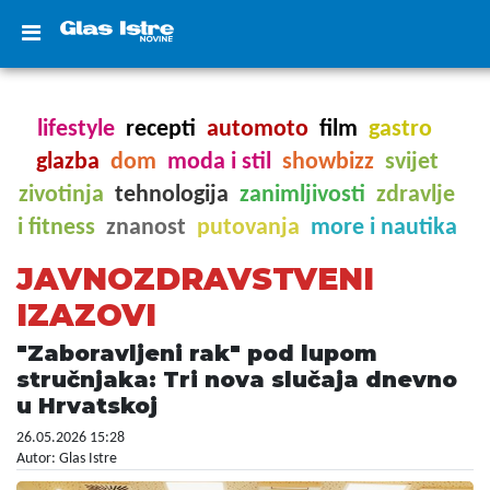
lifestyle
recepti
automoto
film
gastro
glazba
dom
moda i stil
showbizz
svijet
zivotinja
tehnologija
zanimljivosti
zdravlje
i fitness
znanost
putovanja
more i nautika
JAVNOZDRAVSTVENI
IZAZOVI
"Zaboravljeni rak" pod lupom
stručnjaka: Tri nova slučaja dnevno
u Hrvatskoj
26.05.2026 15:28
Autor: Glas Istre