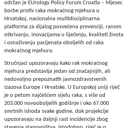
održan je EUrology Policy Forum Croatia – Mjesec
borbe protiv raka mokraćnog mjehura u
Hrvatskoj, nacionalna multidisciplinarna
platforma za dijalog posvećena prevenciji, ranom
otkrivanju, inovacijama u liječenju, kvaliteti života
i osnaživanju pacijenata oboljelih od raka
mokraćnog mjehura.
Stručnjaci upozoravaju kako rak mokraćnog
mjehura predstavlja jedan od značajnijih, ali
nedovoljno prepoznatih javnozdravstvenih
izazova Europe i Hrvatske. U Europskoj uniji riječ
je o petom najčešćem sijelu raka, s više od
203.000 novooboljelih godišnje i oko 67.000
smrtnih ishoda svake godine, dok projekcije
upozoravaju na daljnji rast incidencije zbog
starenja stanovništva. Istodobno, riječ je o