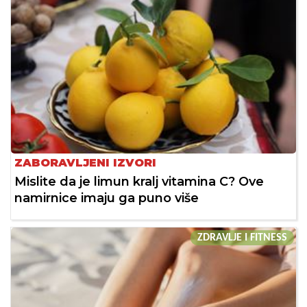
ZABORAVLJENI IZVORI
Mislite da je limun kralj vitamina C? Ove
namirnice imaju ga puno više
ZDRAVLJE I FITNESS