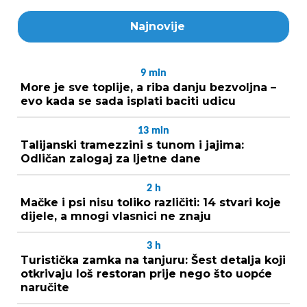
Najnovije
9
min
More je sve toplije, a riba danju bezvoljna –
evo kada se sada isplati baciti udicu
13
min
Talijanski tramezzini s tunom i jajima:
Odličan zalogaj za ljetne dane
2
h
Mačke i psi nisu toliko različiti: 14 stvari koje
dijele, a mnogi vlasnici ne znaju
3
h
Turistička zamka na tanjuru: Šest detalja koji
otkrivaju loš restoran prije nego što uopće
naručite