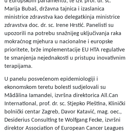
u Europskom parlamentu, te izv. prof. dr. sc.
Marija Bubaš, državna tajnica i izaslanica
ministrice zdravstva kao delegatkinja ministrice
zdravstva doc. dr. sc. Irene Hrstić. Panelisti su
upozorili na potrebu snažnijeg uključivanja raka
mokraćnog mjehura u nacionalne i europske
prioritete, brže implementacije EU HTA regulative
te smanjenja nejednakosti u pristupu inovativnim
terapijama.
U panelu posvećenom epidemiologiji i
ekonomskom teretu bolesti sudjelovali su
Mădălina Iamandei, izvršna direktorica All.Can
International, prof. dr. sc. Stjepko Pleština, Klinički
bolnički centar Zagreb, Davor Katavić, mag. oec.,
Desiderius Consulting te Wolfgang Fecke, izvršni
direktor Association of European Cancer Leagues