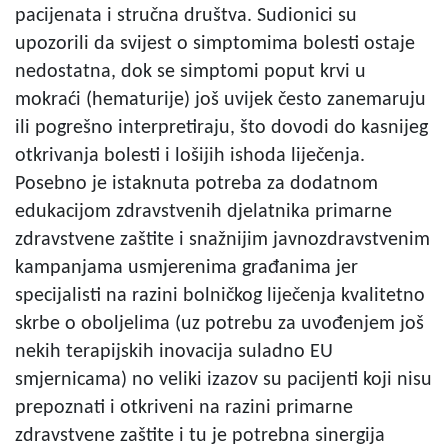
pacijenata i stručna društva. Sudionici su
upozorili da svijest o simptomima bolesti ostaje
nedostatna, dok se simptomi poput krvi u
mokraći (hematurije) još uvijek često zanemaruju
ili pogrešno interpretiraju, što dovodi do kasnijeg
otkrivanja bolesti i lošijih ishoda liječenja.
Posebno je istaknuta potreba za dodatnom
edukacijom zdravstvenih djelatnika primarne
zdravstvene zaštite i snažnijim javnozdravstvenim
kampanjama usmjerenima građanima jer
specijalisti na razini bolničkog liječenja kvalitetno
skrbe o oboljelima (uz potrebu za uvođenjem još
nekih terapijskih inovacija suladno EU
smjernicama) no veliki izazov su pacijenti koji nisu
prepoznati i otkriveni na razini primarne
zdravstvene zaštite i tu je potrebna sinergija