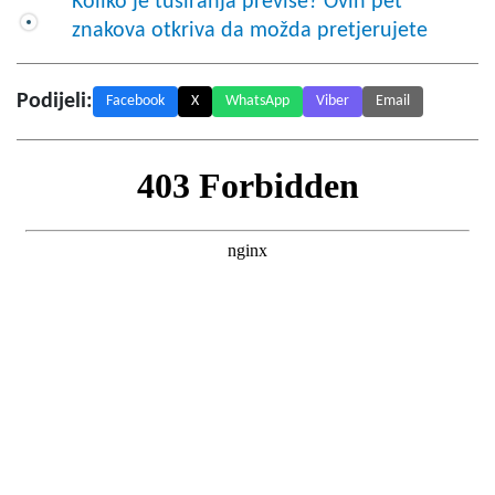
Koliko je tuširanja previše? Ovih pet
znakova otkriva da možda pretjerujete
Podijeli:
Facebook
X
WhatsApp
Viber
Email