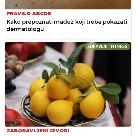
PRAVILO ABCDE
Kako prepoznati madež koji treba pokazati
dermatologu
ZDRAVLJE I FITNESS
ZABORAVLJENI IZVORI