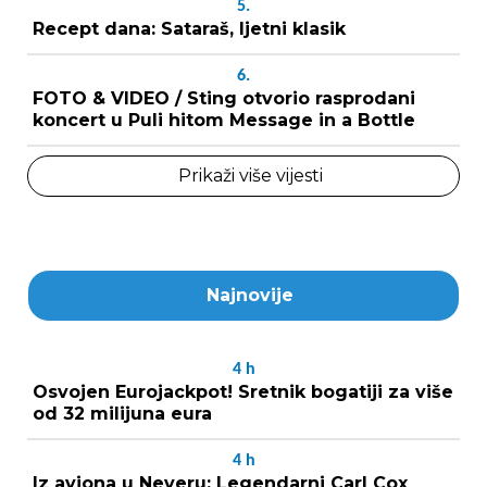
5.
Recept dana: Sataraš, ljetni klasik
6.
FOTO & VIDEO / Sting otvorio rasprodani
koncert u Puli hitom Message in a Bottle
Prikaži više vijesti
Najnovije
4
h
Osvojen Eurojackpot! Sretnik bogatiji za više
od 32 milijuna eura
4
h
Iz aviona u Neveru: Legendarni Carl Cox