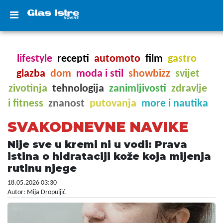
lifestyle
recepti
automoto
film
gastro
glazba
dom
moda i stil
showbizz
svijet
zivotinja
tehnologija
zanimljivosti
zdravlje
i fitness
znanost
putovanja
more i nautika
SVAKODNEVNE NAVIKE
Nije sve u kremi ni u vodi: Prava
istina o hidrataciji kože koja mijenja
rutinu njege
18.05.2026 03:30
Autor: Mija Dropuljić