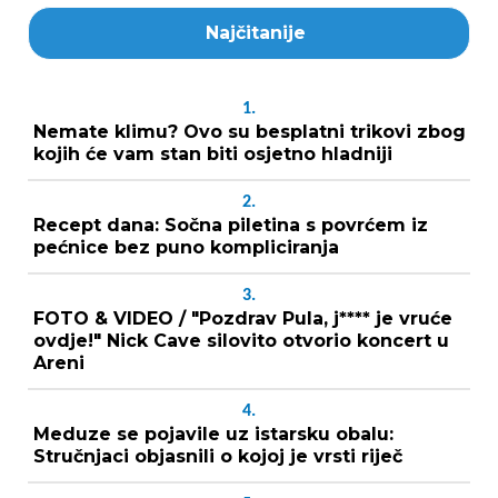
Najčitanije
1.
Nemate klimu? Ovo su besplatni trikovi zbog
kojih će vam stan biti osjetno hladniji
2.
Recept dana: Sočna piletina s povrćem iz
pećnice bez puno kompliciranja
3.
FOTO & VIDEO / "Pozdrav Pula, j**** je vruće
ovdje!" Nick Cave silovito otvorio koncert u
Areni
4.
Meduze se pojavile uz istarsku obalu:
Stručnjaci objasnili o kojoj je vrsti riječ