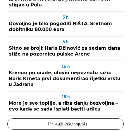
stigao u Pulu
5
h
Dovoljno je bilo pogoditi NIŠTA: Sretnom
dobitniku 80.000 eura
6
h
Sitno se broji: Haris Džinović za sedam dana
stiže na pozornicu pulske Arene
16
h
Krenuo po orade, ulovio nepoznatu ražu:
Boris Krneta prvi dokumentirao rijetku vrstu
u Jadranu
18
h
More je sve toplije, a riba danju bezvoljna –
evo kada se sada isplati baciti udicu
Prikaži više vijesti