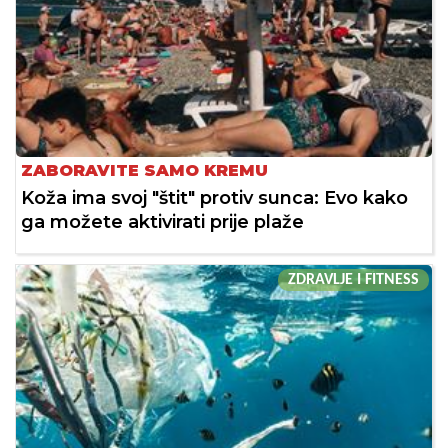
ZABORAVITE SAMO KREMU
Koža ima svoj "štit" protiv sunca: Evo kako
ga možete aktivirati prije plaže
ZDRAVLJE I FITNESS