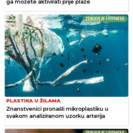
ga možete aktivirati prije plaže
ZDRAVLJE I FITNESS
PLASTIKA U ŽILAMA
Znanstvenici pronašli mikroplastiku u
svakom analiziranom uzorku arterija