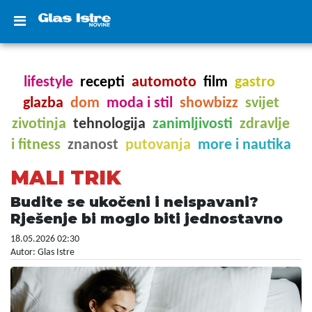
lifestyle
recepti
automoto
film
gastro
glazba
dom
moda i stil
showbizz
svijet
zivotinja
tehnologija
zanimljivosti
zdravlje
i fitness
znanost
putovanja
more i nautika
MALI TRIK
Budite se ukočeni i neispavani?
Rješenje bi moglo biti jednostavno
18.05.2026 02:30
Autor: Glas Istre