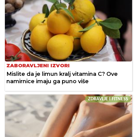
ZABORAVLJENI IZVORI
Mislite da je limun kralj vitamina C? Ove
namirnice imaju ga puno više
ZDRAVLJE I FITNESS