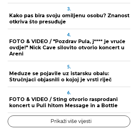
3.
Kako pas bira svoju omiljenu osobu? Znanost
otkriva što presuđuje
4.
FOTO & VIDEO / "Pozdrav Pula, j**** je vruće
ovdje!" Nick Cave silovito otvorio koncert u
Areni
5.
Meduze se pojavile uz istarsku obalu:
Stručnjaci objasnili o kojoj je vrsti riječ
6.
FOTO & VIDEO / Sting otvorio rasprodani
koncert u Puli hitom Message in a Bottle
Prikaži više vijesti