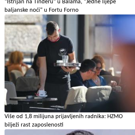
"Istrijan na Tinderu" u Balama, "Jedne lijepe
baljanske noći" u Fortu Forno
Više od 1,8 milijuna prijavljenih radnika: HZMO
bilježi rast zaposlenosti