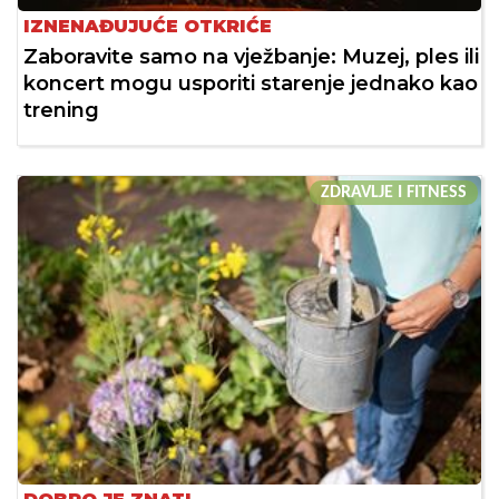
IZNENAĐUJUĆE OTKRIĆE
Zaboravite samo na vježbanje: Muzej, ples ili
koncert mogu usporiti starenje jednako kao
trening
ZDRAVLJE I FITNESS