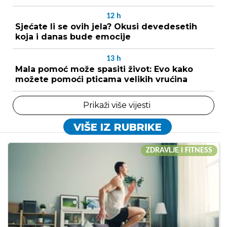
12
h
Sjećate li se ovih jela? Okusi devedesetih
koja i danas bude emocije
13
h
Mala pomoć može spasiti život: Evo kako
možete pomoći pticama velikih vrućina
Prikaži više vijesti
VIŠE IZ RUBRIKE
ZDRAVLJE I FITNESS