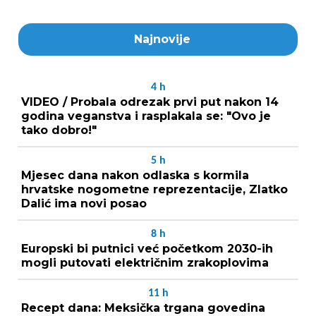
Najnovije
4
h
VIDEO / Probala odrezak prvi put nakon 14
godina veganstva i rasplakala se: "Ovo je
tako dobro!"
5
h
Mjesec dana nakon odlaska s kormila
hrvatske nogometne reprezentacije, Zlatko
Dalić ima novi posao
8
h
Europski bi putnici već početkom 2030-ih
mogli putovati električnim zrakoplovima
11
h
Recept dana: Meksička trgana govedina