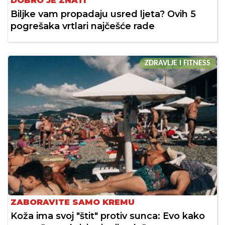
DOBRO JE ZNATI
Biljke vam propadaju usred ljeta? Ovih 5
pogrešaka vrtlari najčešće rade
ZDRAVLJE I FITNESS
ZABORAVITE SAMO KREMU
Koža ima svoj "štit" protiv sunca: Evo kako