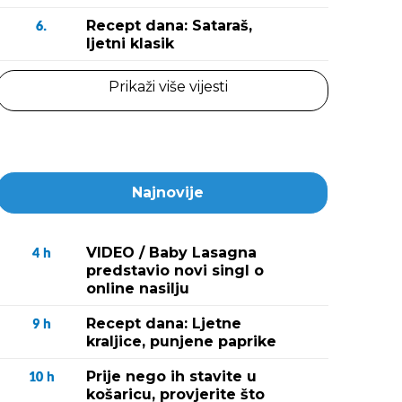
Recept dana: Sataraš,
6.
ljetni klasik
Prikaži više vijesti
Najnovije
VIDEO / Baby Lasagna
4
h
predstavio novi singl o
online nasilju
Recept dana: Ljetne
9
h
kraljice, punjene paprike
Prije nego ih stavite u
10
h
košaricu, provjerite što