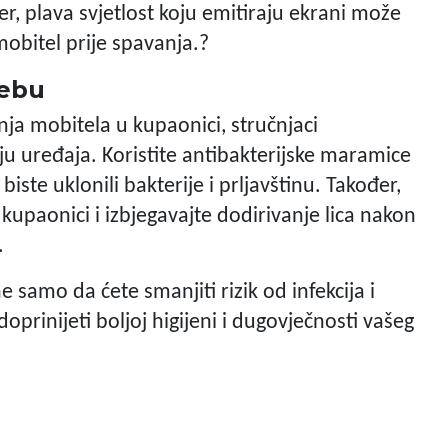
 plava svjetlost koju emitiraju ekrani može
mobitel prije spavanja.?
rebu
ja mobitela u kupaonici, stručnjaci
ju uređaja. Koristite antibakterijske maramice
ste uklonili bakterije i prljavštinu. Također,
kupaonici i izbjegavajte dodirivanje lica nakon
.
samo da ćete smanjiti rizik od infekcija i
prinijeti boljoj higijeni i dugovječnosti vašeg