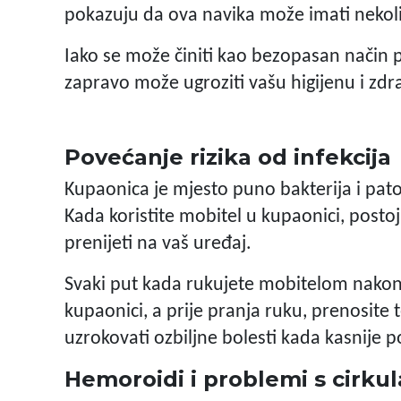
pokazuju da ova navika može imati nekoli
Iako se može činiti kao bezopasan nači
zapravo može ugroziti vašu higijenu i zdra
Povećanje rizika od infekcija
Kupaonica je mjesto puno bakterija i patog
Kada koristite mobitel u kupaonici, postoji
prenijeti na vaš uređaj.
Svaki put kada rukujete mobitelom nakon š
kupaonici, a prije pranja ruku, prenosite 
uzrokovati ozbiljne bolesti kada kasnije p
Hemoroidi i problemi s cirku