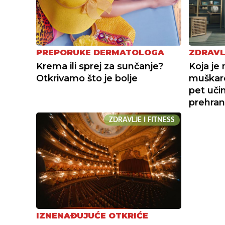
PREPORUKE DERMATOLOGA
ZDRAVL
Krema ili sprej za sunčanje?
Koja je 
Otkrivamo što je bolje
muškarce
pet uči
prehra
ZDRAVLJE I FITNESS
IZNENAĐUJUĆE OTKRIĆE