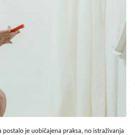
ostalo je uobičajena praksa, no istraživanja