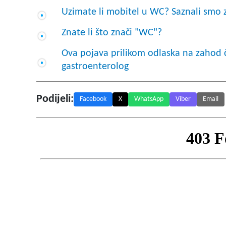
Uzimate li mobitel u WC? Saznali smo za
Znate li što znači "WC"?
Ova pojava prilikom odlaska na zahod če
gastroenterolog
Podijeli:
Facebook
X
WhatsApp
Viber
Email