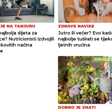
JE NA TANJURU
ZDRAVE NAVIKE
najbolja dijeta za
Jutro ili večer? Evo kad
? Nutricionisti izdvojili
najbolje tuširati se tije
nkovitih načina
ljetnih vrućina
ne
ZDRAVLJE 
DOBRO JE ZNATI