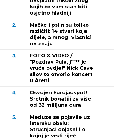
besplatni trikovi zbog
kojih će vam stan biti
osjetno hladniji
Mačke i psi nisu toliko
2.
različiti: 14 stvari koje
dijele, a mnogi vlasnici
ne znaju
FOTO & VIDEO /
3.
"Pozdrav Pula, j**** je
vruće ovdje!" Nick Cave
silovito otvorio koncert
u Areni
Osvojen Eurojackpot!
4.
Sretnik bogatiji za više
od 32 milijuna eura
Meduze se pojavile uz
5.
istarsku obalu:
Stručnjaci objasnili o
kojoj je vrsti riječ