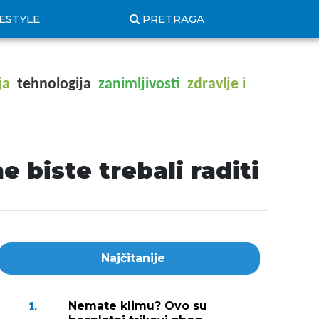
FESTYLE
PRETRAGA
ja
tehnologija
zanimljivosti
zdravlje i
 biste trebali raditi
Najčitanije
Nemate klimu? Ovo su
1.