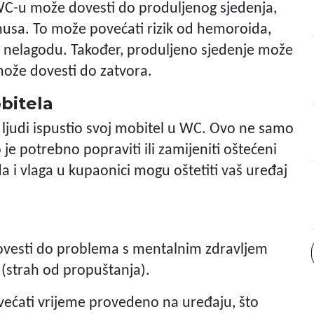
 WC-u može dovesti do produljenog sjedenja,
anusa. To može povećati rizik od hemoroida,
 i nelagodu. Također, produljeno sjedenje može
 može dovesti do zatvora.
bitela
t ljudi ispustio svoj mobitel u WC. Ovo ne samo
je potrebno popraviti ili zamijeniti oštećeni
da i vlaga u kupaonici mogu oštetiti vaš uređaj
ovesti do problema s mentalnim zdravljem
 (strah od propuštanja).
ećati vrijeme provedeno na uređaju, što