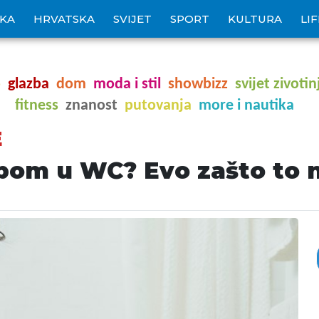
IKA
HRVATSKA
SVIJET
SPORT
KULTURA
LI
o
glazba
dom
moda i stil
showbizz
svijet zivotin
fitness
znanost
putovanja
more i nautika
E
bom u WC? Evo zašto to ne