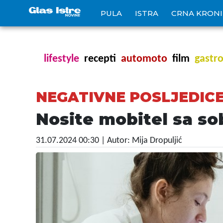
PULA
ISTRA
CRNA KRON
lifestyle
recepti
automoto
film
gastr
NEGATIVNE POSLJEDIC
Nosite mobitel sa so
31.07.2024 00:30
| Autor: Mija Dropuljić