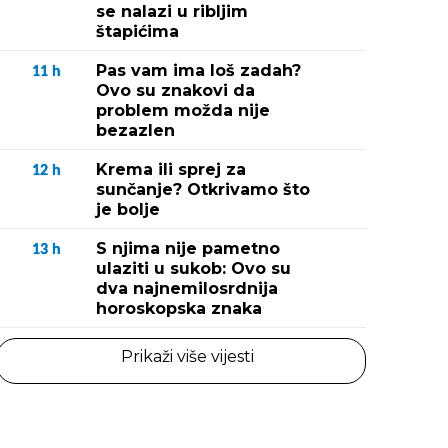
se nalazi u ribljim
štapićima
Pas vam ima loš zadah?
11
h
Ovo su znakovi da
problem možda nije
bezazlen
Krema ili sprej za
12
h
sunčanje? Otkrivamo što
je bolje
S njima nije pametno
13
h
ulaziti u sukob: Ovo su
dva najnemilosrdnija
horoskopska znaka
Prikaži više vijesti