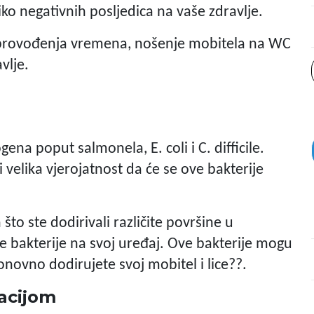
ko negativnih posljedica na vaše zdravlje.
n provođenja vremena, nošenje mobitela na WC
vlje.
ena poput salmonela, E. coli i C. difficile.
 velika vjerojatnost da će se ove bakterije
to ste dodirivali različite površine u
te bakterije na svoj uređaj. Ove bakterije mogu
onovno dodirujete svoj mobitel i lice??.
lacijom