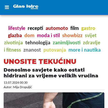
lifestyle
recepti
automoto
film
gastro
glazba
dom
moda i stil
showbizz
svijet
zivotinja
tehnologija
zanimljivosti
zdravlje
i fitness
znanost
putovanja
more i nautika
UNOSITE TEKUĆINU
Donosimo savjete kako ostati
hidrirani za vrijeme velikih vrućina
13.07.2024 00:30
Autor: Mija Dropuljić