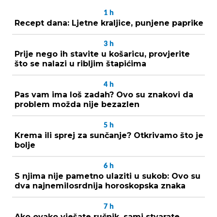
1
h
Recept dana: Ljetne kraljice, punjene paprike
3
h
Prije nego ih stavite u košaricu, provjerite
što se nalazi u ribljim štapićima
4
h
Pas vam ima loš zadah? Ovo su znakovi da
problem možda nije bezazlen
5
h
Krema ili sprej za sunčanje? Otkrivamo što je
bolje
6
h
S njima nije pametno ulaziti u sukob: Ovo su
dva najnemilosrdnija horoskopska znaka
7
h
Ako ovako vješate ručnik, sami stvarate