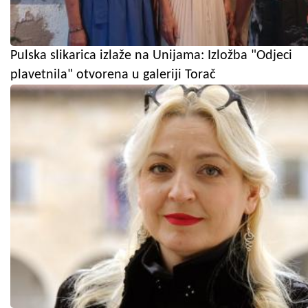
Pulska slikarica izlaže na Unijama: Izložba "Odjeci
plavetnila" otvorena u galeriji Torač