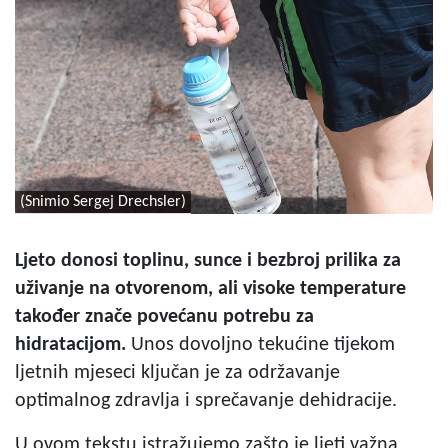
(Snimio Sergej Drechsler)
Ljeto donosi toplinu, sunce i bezbroj prilika za
uživanje na otvorenom, ali visoke temperature
također znače povećanu potrebu za
hidratacijom.
Unos dovoljno tekućine tijekom
ljetnih mjeseci ključan je za održavanje
optimalnog zdravlja i sprečavanje dehidracije.
U ovom tekstu istražujemo zašto je ljeti važna