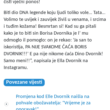
čisti vječni ponos!
Biti dio DNA legende koju ljudi toliko vole… Tata…
Volimo te uvijek i zauvijek živiš u venama, i srcima
i tuđim kožama! Besmrtan si! Kad su ga pitali
kako je to biti sin Borisa Dvornika je l’ mu
odmoglo il pomoglo: on je rekao: ‘Ja san to
iskoristija, PA NIJE SVAKOME ĆAĆA BORIS
DVORNIK!!!’ E pa nije nikome ćaća Dino Dvornik!
Samo meni!!”, napisala je Ella Dvornik na
Instagramu.
Povezane vijesti
Promjena kod Elle Dvornik naišla na
pohvale obožavatelja: "Vrijeme je za
oporavak!"