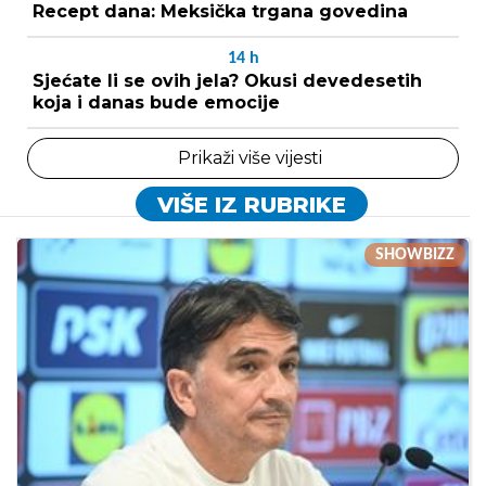
Recept dana: Meksička trgana govedina
14
h
Sjećate li se ovih jela? Okusi devedesetih
koja i danas bude emocije
Prikaži više vijesti
VIŠE IZ RUBRIKE
SHOWBIZZ