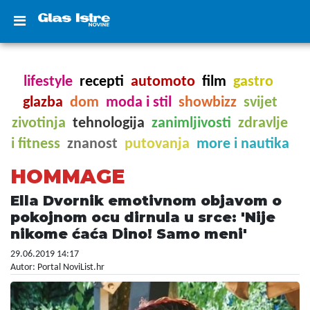
lifestyle
recepti
automoto
film
gastro
glazba
dom
moda i stil
showbizz
svijet
zivotinja
tehnologija
zanimljivosti
zdravlje
i fitness
znanost
putovanja
more i nautika
HOMMAGE
Ella Dvornik emotivnom objavom o
pokojnom ocu dirnula u srce: 'Nije
nikome ćaća Dino! Samo meni'
29.06.2019 14:17
Autor: Portal NoviList.hr