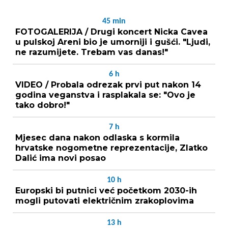
45
min
FOTOGALERIJA / Drugi koncert Nicka Cavea
u pulskoj Areni bio je umorniji i gušći. "Ljudi,
ne razumijete. Trebam vas danas!"
6
h
VIDEO / Probala odrezak prvi put nakon 14
godina veganstva i rasplakala se: "Ovo je
tako dobro!"
7
h
Mjesec dana nakon odlaska s kormila
hrvatske nogometne reprezentacije, Zlatko
Dalić ima novi posao
10
h
Europski bi putnici već početkom 2030-ih
mogli putovati električnim zrakoplovima
13
h