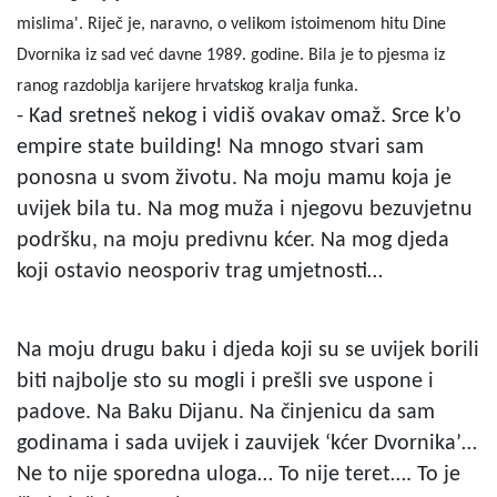
mislima'. Riječ je, naravno, o velikom istoimenom hitu Dine
Dvornika iz sad već davne 1989. godine. Bila je to pjesma iz
ranog razdoblja karijere hrvatskog kralja funka.
- Kad sretneš nekog i vidiš ovakav omaž. Srce k’o
empire state building! Na mnogo stvari sam
ponosna u svom životu. Na moju mamu koja je
uvijek bila tu. Na mog muža i njegovu bezuvjetnu
podršku, na moju predivnu kćer. Na mog djeda
koji ostavio neosporiv trag umjetnosti…
Na moju drugu baku i djeda koji su se uvijek borili
biti najbolje sto su mogli i prešli sve uspone i
padove. Na Baku Dijanu. Na činjenicu da sam
godinama i sada uvijek i zauvijek ‘kćer Dvornika’…
Ne to nije sporedna uloga… To nije teret…. To je