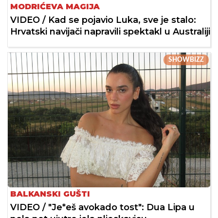
MODRIĆEVA MAGIJA
VIDEO / Kad se pojavio Luka, sve je stalo:
Hrvatski navijači napravili spektakl u Australiji
SHOWBIZZ
BALKANSKI GUŠTI
VIDEO / "Je*eš avokado tost": Dua Lipa u