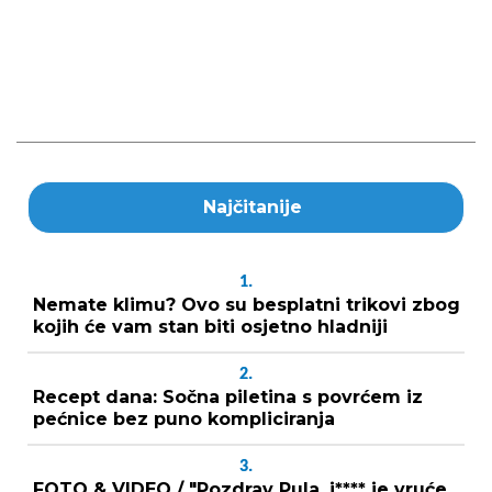
Najčitanije
1.
Nemate klimu? Ovo su besplatni trikovi zbog
kojih će vam stan biti osjetno hladniji
2.
Recept dana: Sočna piletina s povrćem iz
pećnice bez puno kompliciranja
3.
FOTO & VIDEO / "Pozdrav Pula, j**** je vruće