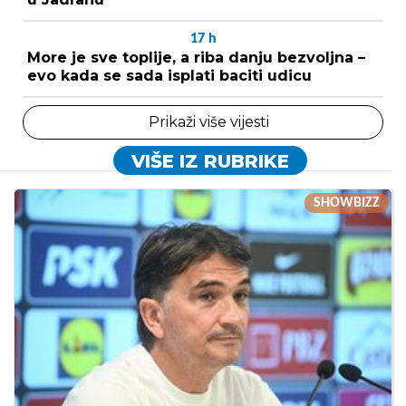
17
h
More je sve toplije, a riba danju bezvoljna –
evo kada se sada isplati baciti udicu
Prikaži više vijesti
VIŠE IZ RUBRIKE
SHOWBIZZ