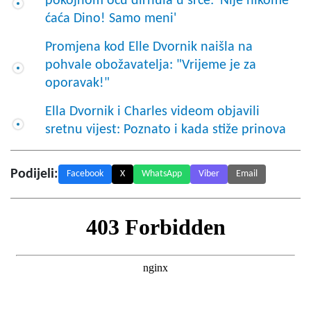
pokojnom ocu dirnula u srce: 'Nije nikome
ćaća Dino! Samo meni'
Promjena kod Elle Dvornik naišla na
pohvale obožavatelja: "Vrijeme je za
oporavak!"
Ella Dvornik i Charles videom objavili
sretnu vijest: Poznato i kada stiže prinova
Podijeli:
Facebook
X
WhatsApp
Viber
Email