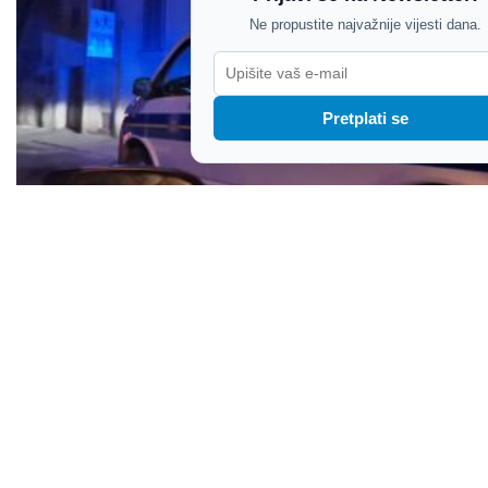
Ne propustite najvažnije vijesti dana.
Pretplati se
Lančani sudar kod Raše: Tri osobe ozlijeđene,
među njima i dijete