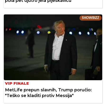
pola pet ujutro jela pljeskavicu
SHOWBIZZ
VIP FINALE
MetLife prepun slavnih, Trump poručio:
"Teško se kladiti protiv Messija"