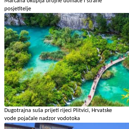
Marčana okuplja brojne domaće i strane
posjetitelje
Dugotrajna suša prijeti rijeci Plitvici, Hrvatske
vode pojačale nadzor vodotoka