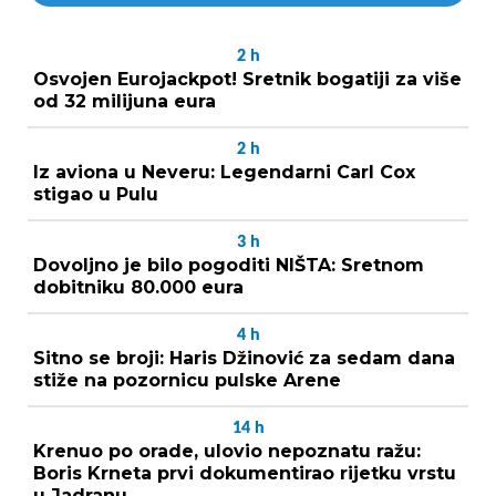
2
h
Osvojen Eurojackpot! Sretnik bogatiji za više
od 32 milijuna eura
2
h
Iz aviona u Neveru: Legendarni Carl Cox
stigao u Pulu
3
h
Dovoljno je bilo pogoditi NIŠTA: Sretnom
dobitniku 80.000 eura
4
h
Sitno se broji: Haris Džinović za sedam dana
stiže na pozornicu pulske Arene
14
h
Krenuo po orade, ulovio nepoznatu ražu:
Boris Krneta prvi dokumentirao rijetku vrstu
u Jadranu