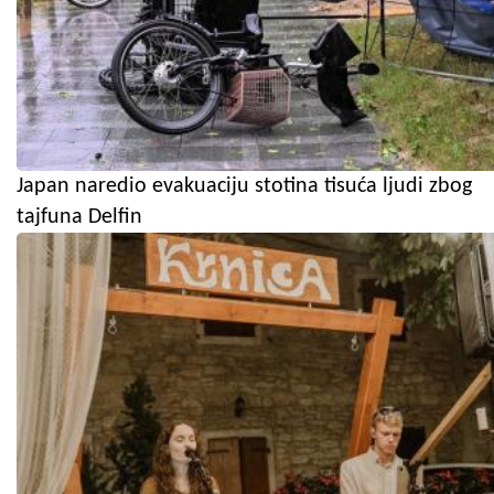
Japan naredio evakuaciju stotina tisuća ljudi zbog
tajfuna Delfin