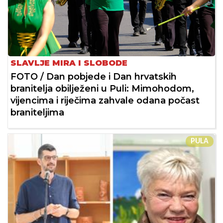
SLAVLJE MIRA I SLOBODE
FOTO / Dan pobjede i Dan hrvatskih
branitelja obilježeni u Puli: Mimohodom,
vijencima i riječima zahvale odana počast
braniteljima
PULA