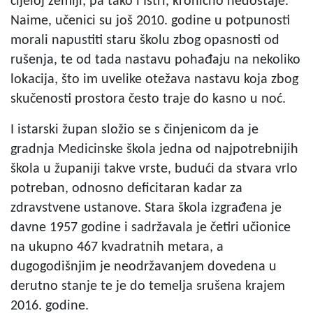
cijeloj zemlji, pa tako i Istri, kronično nedostaje.
Naime, učenici su još 2010. godine u potpunosti
morali napustiti staru školu zbog opasnosti od
rušenja, te od tada nastavu pohađaju na nekoliko
lokacija, što im uvelike otežava nastavu koja zbog
skučenosti prostora često traje do kasno u noć.
I istarski župan složio se s činjenicom da je
gradnja Medicinske škola jedna od najpotrebnijih
škola u županiji takve vrste, budući da stvara vrlo
potreban, odnosno deficitaran kadar za
zdravstvene ustanove. Stara škola izgrađena je
davne 1957 godine i sadržavala je četiri učionice
na ukupno 467 kvadratnih metara, a
dugogodišnjim je neodržavanjem dovedena u
derutno stanje te je do temelja srušena krajem
2016. godine.