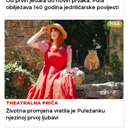
Od prvih jedara do novih prvaka: Pula
obilježava 140 godina jedriličarske povijesti
PULA
THEATRALNA PRIČA
Životna promjena vratila je Puležanku
njezinoj prvoj ljubavi