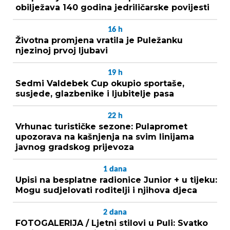
obilježava 140 godina jedriličarske povijesti
16
h
Životna promjena vratila je Puležanku
njezinoj prvoj ljubavi
19
h
Sedmi Valdebek Cup okupio sportaše,
susjede, glazbenike i ljubitelje pasa
22
h
Vrhunac turističke sezone: Pulapromet
upozorava na kašnjenja na svim linijama
javnog gradskog prijevoza
1
dana
Upisi na besplatne radionice Junior + u tijeku:
Mogu sudjelovati roditelji i njihova djeca
2
dana
FOTOGALERIJA / Ljetni stilovi u Puli: Svatko