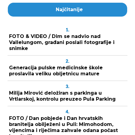
Najčitanije
1.
FOTO & VIDEO / Dim se nadvio nad
Vallelungom, građani poslali fotografije i
snimke
2.
Generacija pulske medicinske škole
proslavila veliku obljetnicu mature
3.
Milija Mirović deložiran s parkinga u
Vrtlarskoj, kontrolu preuzeo Pula Parking
4.
FOTO / Dan pobjede i Dan hrvatskih
branitelja obilježeni u Puli: Mimohodom,
vijencima i riječima zahvale odana počast