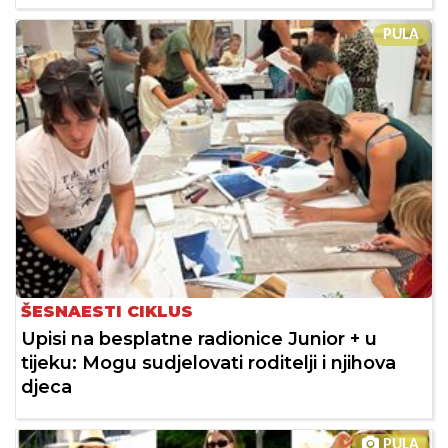
PULA
ŠESNAESTI CIKLUS
Upisi na besplatne radionice Junior + u
tijeku: Mogu sudjelovati roditelji i njihova
djeca
PULA