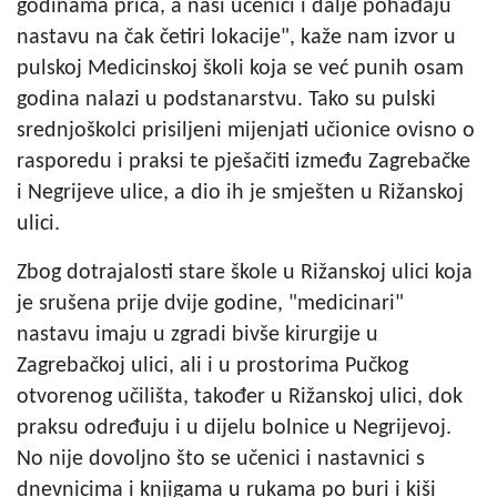
godinama priča, a naši učenici i dalje pohađaju
nastavu na čak četiri lokacije", kaže nam izvor u
pulskoj Medicinskoj školi koja se već punih osam
godina nalazi u podstanarstvu. Tako su pulski
srednjoškolci prisiljeni mijenjati učionice ovisno o
rasporedu i praksi te pješačiti između Zagrebačke
i Negrijeve ulice, a dio ih je smješten u Rižanskoj
ulici.
Zbog dotrajalosti stare škole u Rižanskoj ulici koja
je srušena prije dvije godine, "medicinari"
nastavu imaju u zgradi bivše kirurgije u
Zagrebačkoj ulici, ali i u prostorima Pučkog
otvorenog učilišta, također u Rižanskoj ulici, dok
praksu određuju i u dijelu bolnice u Negrijevoj.
No nije dovoljno što se učenici i nastavnici s
dnevnicima i knjigama u rukama po buri i kiši