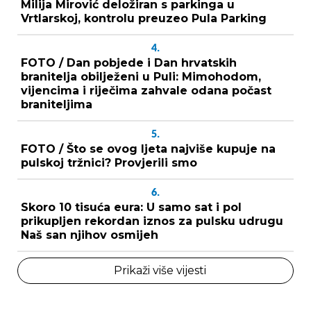
Milija Mirović deložiran s parkinga u
Vrtlarskoj, kontrolu preuzeo Pula Parking
4.
FOTO / Dan pobjede i Dan hrvatskih
branitelja obilježeni u Puli: Mimohodom,
vijencima i riječima zahvale odana počast
braniteljima
5.
FOTO / Što se ovog ljeta najviše kupuje na
pulskoj tržnici? Provjerili smo
6.
Skoro 10 tisuća eura: U samo sat i pol
prikupljen rekordan iznos za pulsku udrugu
Naš san njihov osmijeh
Prikaži više vijesti