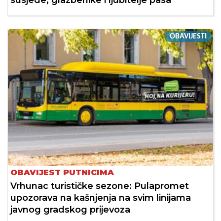
susjede, glazbenike i ljubitelje pasa
OBAVIJESTI
OBAVIJEST PUTNICIMA
Vrhunac turističke sezone: Pulapromet
upozorava na kašnjenja na svim linijama
javnog gradskog prijevoza