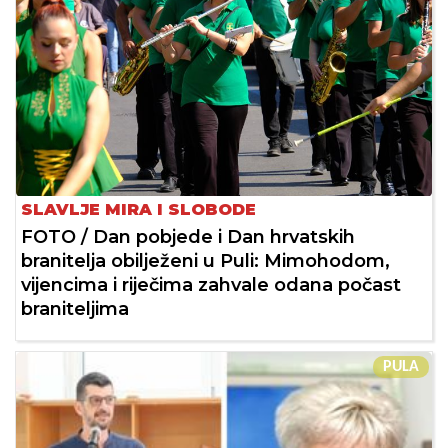
SLAVLJE MIRA I SLOBODE
FOTO / Dan pobjede i Dan hrvatskih
branitelja obilježeni u Puli: Mimohodom,
vijencima i riječima zahvale odana počast
braniteljima
PULA