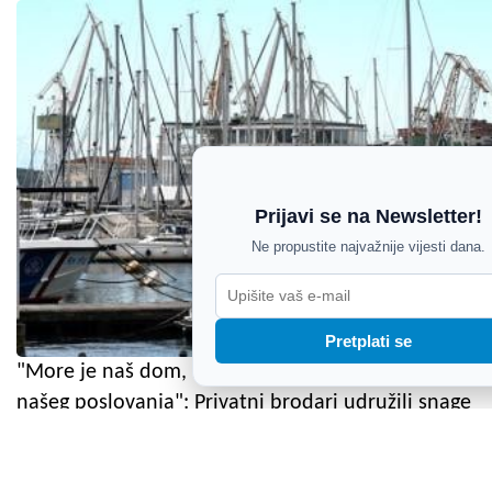
Prijavi se na Newsletter!
Ne propustite najvažnije vijesti dana.
Pretplati se
"More je naš dom, naše radno mjesto i temelj
našeg poslovanja": Privatni brodari udružili snage
u čišćenju uvala i obale