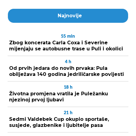
Najnovije
55
min
Zbog koncerata Carla Coxa i Severine
mijenjaju se autobusne trase u Puli i okolici
4
h
Od prvih jedara do novih prvaka: Pula
obilježava 140 godina jedriličarske povijesti
18
h
Životna promjena vratila je Puležanku
njezinoj prvoj ljubavi
21
h
Sedmi Valdebek Cup okupio sportaše,
susjede, glazbenike i ljubitelje pasa