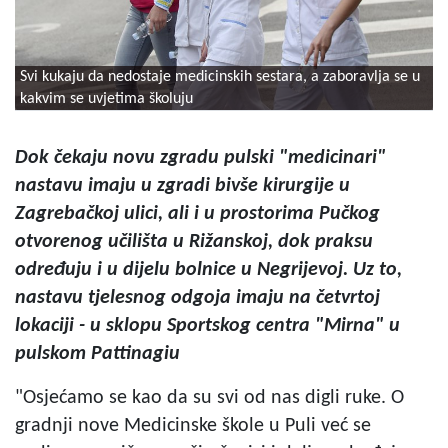
Svi kukaju da nedostaje medicinskih sestara, a zaboravlja se u
kakvim se uvjetima školuju
Dok čekaju novu zgradu pulski "medicinari"
nastavu imaju u zgradi bivše kirurgije u
Zagrebačkoj ulici, ali i u prostorima Pučkog
otvorenog učilišta u Rižanskoj, dok praksu
određuju i u dijelu bolnice u Negrijevoj. Uz to,
nastavu tjelesnog odgoja imaju na četvrtoj
lokaciji - u sklopu Sportskog centra "Mirna" u
pulskom Pattinagiu
"Osjećamo se kao da su svi od nas digli ruke. O
gradnji nove Medicinske škole u Puli već se