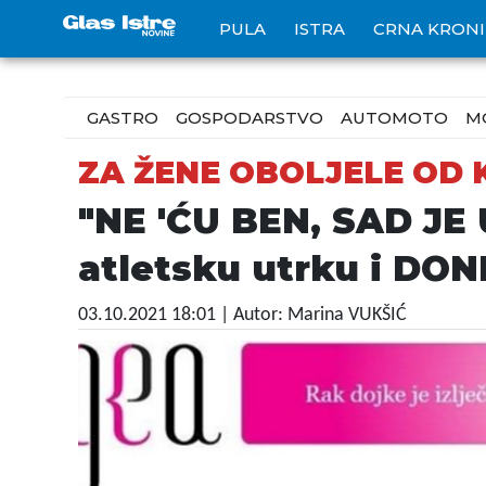
PULA
ISTRA
CRNA KRON
GASTRO
GOSPODARSTVO
AUTOMOTO
M
ZA ŽENE OBOLJELE OD
"NE 'ĆU BEN, SAD JE 
atletsku utrku i DO
03.10.2021 18:01
| Autor: Marina VUKŠIĆ