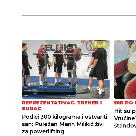
PULA
REPREZENTATIVAC, TRENER I
ĐIR PO
SUDAC
Hit su p
Podići 300 kilograma i ostvariti
Vrućine
san: Puležan Marin Milikić živi
štando
za powerlifting