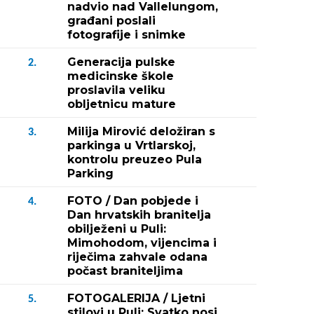
nadvio nad Vallelungom,
građani poslali
fotografije i snimke
Generacija pulske
2.
medicinske škole
proslavila veliku
obljetnicu mature
Milija Mirović deložiran s
3.
parkinga u Vrtlarskoj,
kontrolu preuzeo Pula
Parking
FOTO / Dan pobjede i
4.
Dan hrvatskih branitelja
obilježeni u Puli:
Mimohodom, vijencima i
riječima zahvale odana
počast braniteljima
FOTOGALERIJA / Ljetni
5.
stilovi u Puli: Svatko nosi