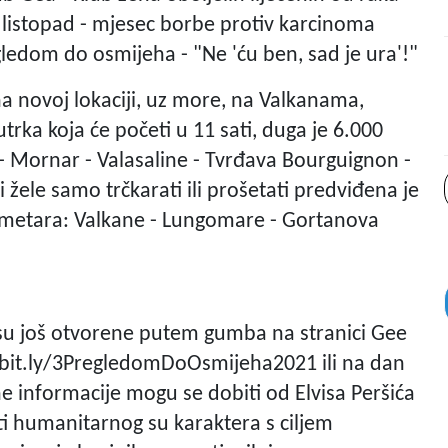
o listopad - mjesec borbe protiv karcinoma
ledom do osmijeha - "Ne 'ću ben, sad je ura'!"
na novoj lokaciji, uz more, na Valkanama,
ka koja će početi u 11 sati, duga je 6.000
- Mornar - Valasaline - Tvrđava Bourguignon -
i žele samo trčkarati ili prošetati predviđena je
0 metara: Valkane - Lungomare - Gortanova
ve su još otvorene putem gumba na stranici Gee
://bit.ly/3PregledomDoOsmijeha2021 ili na dan
e informacije mogu se dobiti od Elvisa Peršića
ti humanitarnog su karaktera s ciljem