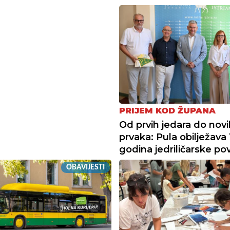
PRIJEM KOD ŽUPANA
Od prvih jedara do novi
prvaka: Pula obilježava
godina jedriličarske pov
OBAVIJESTI