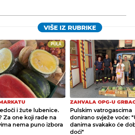
VIŠE IZ RUBRIKE
PULA
 MARKATU
ZAHVALA OPG-U GRBA
edoči i žute lubenice.
Pulskim vatrogascima
? Za one koji rade na
donirano svježe voće: 
vima nema puno izbora
danima svakako će do
doći"