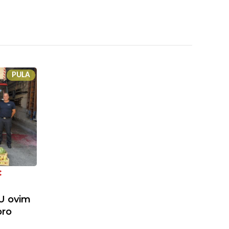
PULA
C
"U ovim
bro