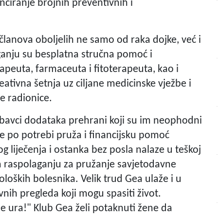
nciranje brojnih preventivnih i
 članova oboljelih ne samo od raka dojke, već i
ganju su besplatna stručna pomoć i
rapeuta, farmaceuta i fitoterapeuta, kao i
eativna šetnja uz ciljane medicinske vježbe i
ne radionice.
bavci dodataka prehrani koji su im neophodni
te po potrebi pruža i financijsku pomoć
g liječenja i ostanka bez posla nalaze u teškoj
 na raspolaganju za pružanje savjetodavne
oških bolesnika. Velik trud Gea ulaže i u
vnih pregleda koji mogu spasiti život.
 ura!" Klub Gea želi potaknuti žene da