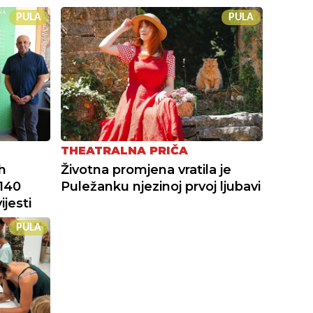
PULA
PULA
THEATRALNA PRIČA
h
Životna promjena vratila je
 140
Puležanku njezinoj prvoj ljubavi
ijesti
PULA