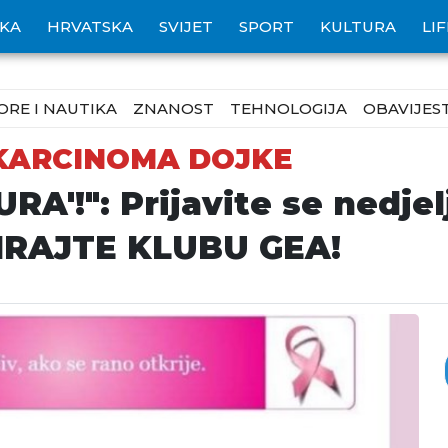
IKA
HRVATSKA
SVIJET
SPORT
KULTURA
LI
ORE I NAUTIKA
ZNANOST
TEHNOLOGIJA
OBAVIJEST
 KARCINOMA DOJKE
URA'!": Prijavite se nedj
NIRAJTE KLUBU GEA!