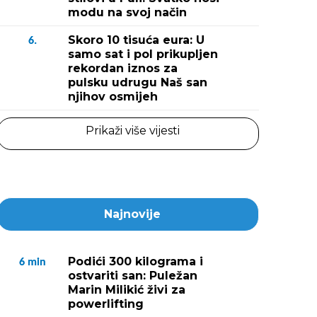
modu na svoj način
Skoro 10 tisuća eura: U
6.
samo sat i pol prikupljen
rekordan iznos za
pulsku udrugu Naš san
njihov osmijeh
Prikaži više vijesti
Najnovije
Podići 300 kilograma i
6
min
ostvariti san: Puležan
Marin Milikić živi za
powerlifting