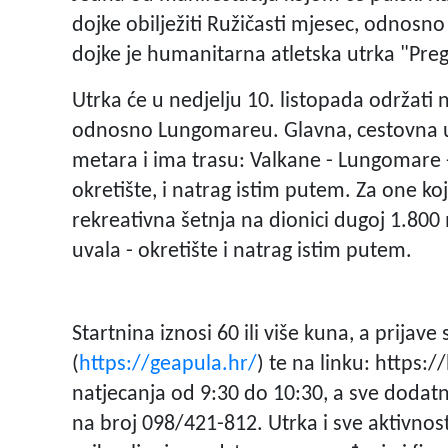
dojke obilježiti Ružičasti mjesec, odnosn
dojke je humanitarna atletska utrka "Preg
Utrka će u nedjelju 10. listopada održati 
odnosno Lungomareu. Glavna, cestovna utr
metara i ima trasu: Valkane - Lungomare 
okretište, i natrag istim putem. Za one koj
rekreativna šetnja na dionici dugoj 1.80
uvala - okretište i natrag istim putem.
Startnina iznosi 60 ili više kuna, a prija
(
https://geapula.hr/
) te na linku: https
natjecanja od 9:30 do 10:30, a sve dodatn
na broj 098/421-812. Utrka i sve aktivnos