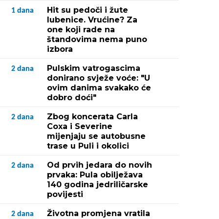
Hit su pedoči i žute
1
dana
lubenice. Vrućine? Za
one koji rade na
štandovima nema puno
izbora
Pulskim vatrogascima
2
dana
donirano svježe voće: "U
ovim danima svakako će
dobro doći"
Zbog koncerata Carla
2
dana
Coxa i Severine
mijenjaju se autobusne
trase u Puli i okolici
Od prvih jedara do novih
2
dana
prvaka: Pula obilježava
140 godina jedriličarske
povijesti
Životna promjena vratila
2
dana