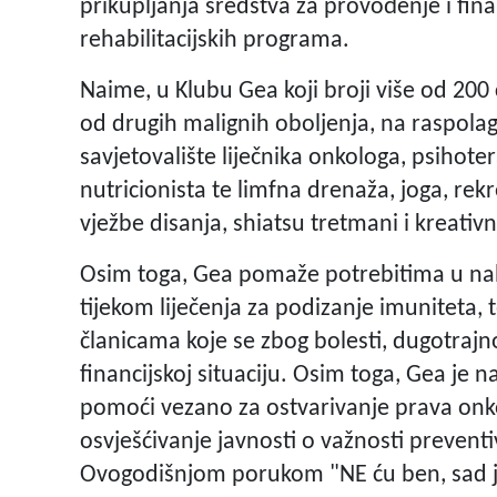
prikupljanja sredstva za provođenje i fina
rehabilitacijskih programa.
Naime, u Klubu Gea koji broji više od 200
od drugih malignih oboljenja, na raspola
savjetovalište liječnika onkologa, psihote
nutricionista te limfna drenaža, joga, rekr
vježbe disanja, shiatsu tretmani i kreativ
Osim toga, Gea pomaže potrebitima u na
tijekom liječenja za podizanje imuniteta, 
članicama koje se zbog bolesti, dugotrajno
financijskoj situaciju. Osim toga, Gea je
pomoći vezano za ostvarivanje prava onkol
osvješćivanje javnosti o važnosti preventi
Ovogodišnjom porukom "NE ću ben, sad je