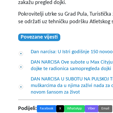
zakažu pregled dojki.
Pokrovitelji utrke su Grad Pula, Turističk
se održati uz tehničku podršku Atletskog s
Povezane vijesti
Dan narcisa: U Istri godišnje 150 novoo
DAN NARCISA Ove subote u Max Cityju
dojke te radionica samopregleda dojki
DAN NARCISA U SUBOTU NA PULSKOJ TRZ
muškarcima da u njima zaživi nada za
novom šansom za život
Podijeli:
Facebook
X
WhatsApp
Viber
Email