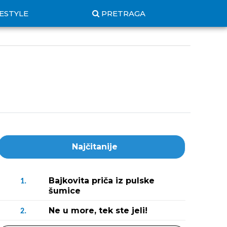
FESTYLE
PRETRAGA
Najčitanije
Bajkovita priča iz pulske
1.
šumice
Ne u more, tek ste jeli!
2.