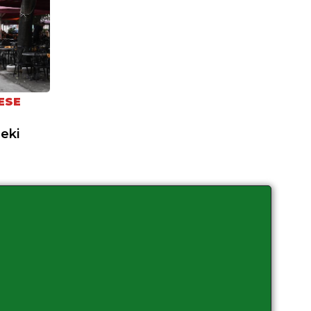
ESE
neki