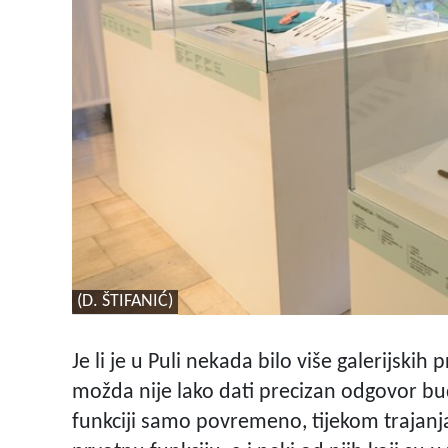
(D. ŠTIFANIĆ)
Je li je u Puli nekada bilo više galerijski
možda nije lako dati precizan odgovor bud
funkciji samo povremeno, tijekom trajanj