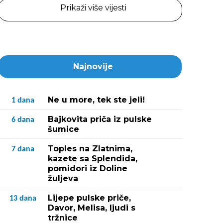
Prikaži više vijesti
Najnovije
Ne u more, tek ste jeli!
1
dana
Bajkovita priča iz pulske
6
dana
šumice
Toples na Zlatnima,
7
dana
kazete sa Splendida,
pomidori iz Doline
žuljeva
Lijepe pulske priče,
13
dana
Davor, Melisa, ljudi s
tržnice