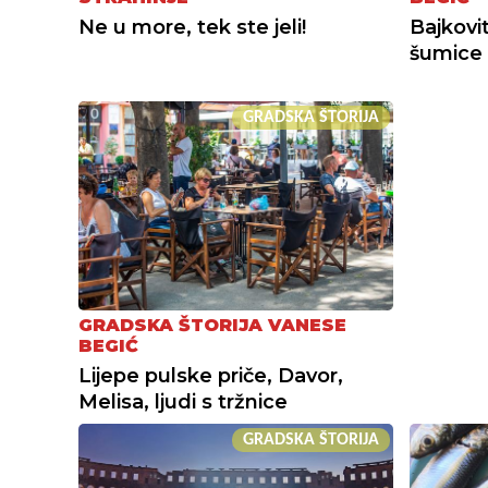
Ne u more, tek ste jeli!
Bajkovit
šumice
GRADSKA ŠTORIJA
GRADSKA ŠTORIJA VANESE
BEGIĆ
Lijepe pulske priče, Davor,
Melisa, ljudi s tržnice
GRADSKA ŠTORIJA