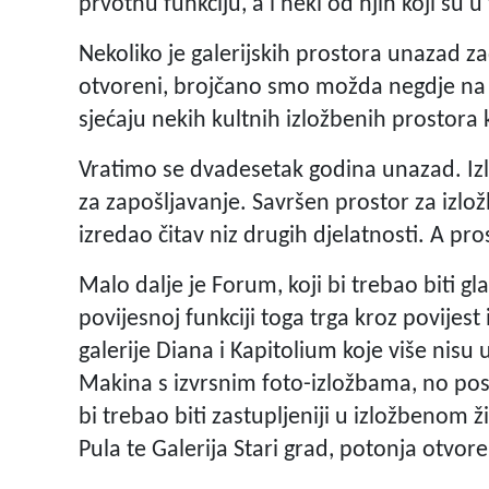
prvotnu funkciju, a i neki od njih koji su u 
Nekoliko je galerijskih prostora unazad z
otvoreni, brojčano smo možda negdje na is
sjećaju nekih kultnih izložbenih prostora koji
Vratimo se dvadesetak godina unazad. Izl
za zapošljavanje. Savršen prostor za izl
izredao čitav niz drugih djelatnosti. A pr
Malo dalje je Forum, koji bi trebao biti gl
povijesnoj funkciji toga trga kroz povijest 
galerije Diana i Kapitolium koje više nisu u 
Makina s izvrsnim foto-izložbama, no pose
bi trebao biti zastupljeniji u izložbenom 
Pula te Galerija Stari grad, potonja otvo