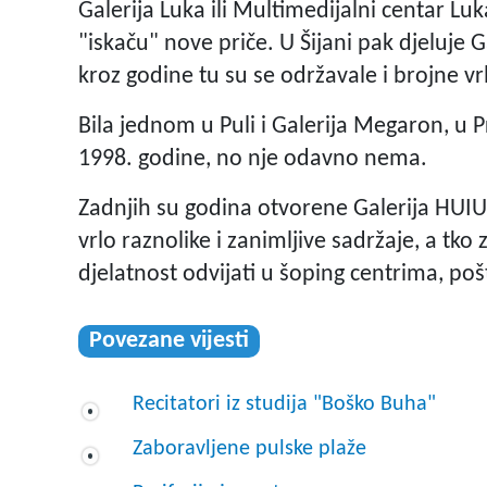
Galerija Luka ili Multimedijalni centar Lu
"iskaču" nove priče. U Šijani pak djeluje G
kroz godine tu su se održavale i brojne v
Bila jednom u Puli i Galerija Megaron, u P
1998. godine, no nje odavno nema.
Zadnjih su godina otvorene Galerija HUIU
vrlo raznolike i zanimljive sadržaje, a tk
djelatnost odvijati u šoping centrima, poš
Povezane vijesti
Recitatori iz studija "Boško Buha"
Zaboravljene pulske plaže