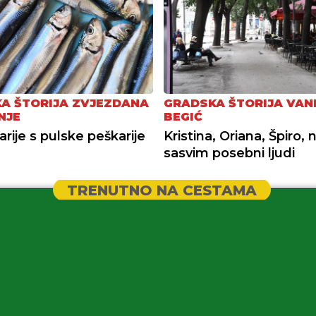
A ŠTORIJA ZVJEZDANA
GRADSKA ŠTORIJA VAN
NJE
BEGIĆ
arije s pulske peškarije
Kristina, Oriana, Špiro, 
sasvim posebni ljudi
TRENUTNO NA CESTAMA