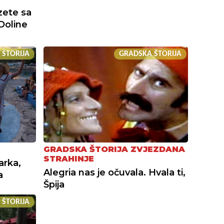
zete sa
Doline
 ŠTORIJA
GRADSKA ŠTORIJA
GRADSKA ŠTORIJA ZVJEZDANA
STRAHINJE
arka,
Alegria nas je očuvala. Hvala ti,
a
Špija
 ŠTORIJA