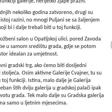
funkciji galerije, nerijetko zjape prazni.
adnjih nekoliko godina zatvoreno, drugi su
toj razini, no mnogi Puljani se sa žaljenjem
 bi i dalje trebali biti u toj funkciji.
ožbeni salon u Opatijskoj ulici, pored Zavoda
ožbe u samom središtu grada, gdje se potom
ostor idealan za umjetnost.
avni gradski trg, ako ćemo biti dosljedni
i stoljeća. Osim aktivne Galerije Cvajner, tu su
toj funkciji. Istina, malo dalje je Galerija
ban štih dviju galerija u gradskoj palači ipak
životu grada. Tek malo dalje su Gradska galerija
rena samo u ljetnim mjesecima.