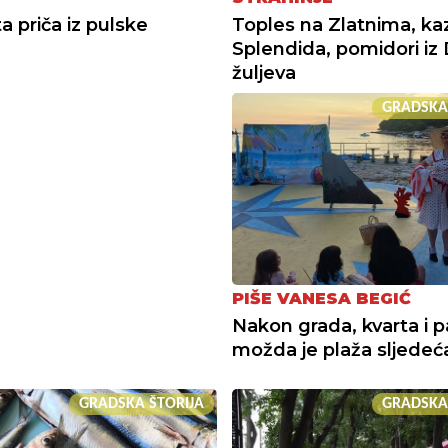
a priča iz pulske
Toples na Zlatnima, ka
Splendida, pomidori iz 
žuljeva
GRADSKA
PIŠE VANESA BEGIĆ
Nakon grada, kvarta i p
možda je plaža sljedeć
GRADSKA ŠTORIJA
GRADSKA