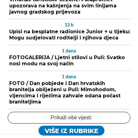
upozorava na kašnjenja na svim linijama
javnog gradskog prijevoza
13
h
Upisi na besplatne radionice Junior + u tijeku:
Mogu sudjelovati roditelji i njihova djeca
1
dana
FOTOGALERIJA / Ljetni stilovi u Puli: Svatko
nosi modu na svoj način
1
dana
FOTO / Dan pobjede i Dan hrvatskih
branitelja obilježeni u Puli: Mimohodom,
vijencima i riječima zahvale odana počast
braniteljima
Prikaži više vijesti
VIŠE IZ RUBRIKE