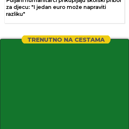
Puljani humanitarci prikupljaju školski pribor
za djecu: "I jedan euro može napraviti
razliku"
TRENUTNO NA CESTAMA