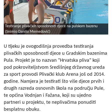
Testiranje plivačkih sposobnosti djece na pulskom bazenu
(Snimio Danilo Memedović)
U tijeku je ovogodišnja provedba testiranja
plivačkih sposobnosti djece u Gradskim bazenima
Pula. Projekt je to nazvan "Hrvatska pliva" koji
pod pokroviteljstvom Središnjeg državnog ureda
za sport provodi Plivački klub Arena još od 2014.
godine. Namjera je testirati što više djece prvih i
drugih razreda osnovnih škola na području Pule,
te općina Vodnjan i Fažana, koji su ujedno
partneri u projektu, te neplivačima ponuditi
besplatnu obuku.