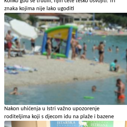
Koliko god se trudili, njih ćete teško osvojiti: Tri
znaka kojima nije lako ugoditi
Nakon uhićenja u Istri važno upozorenje
roditeljima koji s djecom idu na plaže i bazene