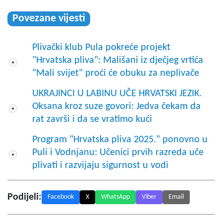
Povezane vijesti
Plivački klub Pula pokreće projekt
"Hrvatska pliva": Mališani iz dječjeg vrtića
"Mali svijet" proći će obuku za neplivače
UKRAJINCI U LABINU UČE HRVATSKI JEZIK.
Oksana kroz suze govori: Jedva čekam da
rat završi i da se vratimo kući
Program "Hrvatska pliva 2025." ponovno u
Puli i Vodnjanu: Učenici prvih razreda uče
plivati i razvijaju sigurnost u vodi
Podijeli:
Facebook
X
WhatsApp
Viber
Email