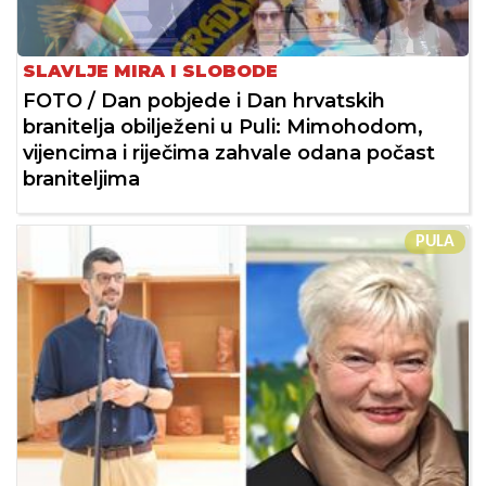
SLAVLJE MIRA I SLOBODE
FOTO / Dan pobjede i Dan hrvatskih
branitelja obilježeni u Puli: Mimohodom,
vijencima i riječima zahvale odana počast
braniteljima
PULA