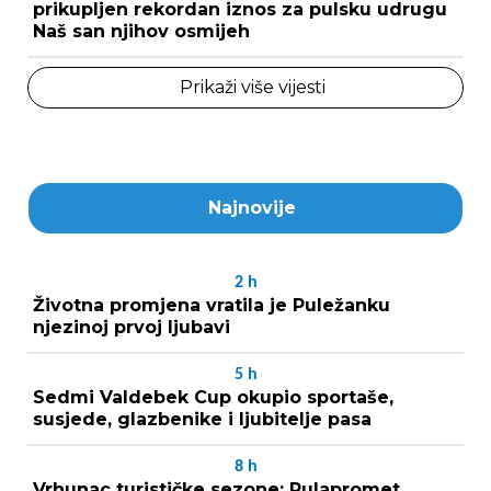
prikupljen rekordan iznos za pulsku udrugu
Naš san njihov osmijeh
Prikaži više vijesti
Najnovije
2
h
Životna promjena vratila je Puležanku
njezinoj prvoj ljubavi
5
h
Sedmi Valdebek Cup okupio sportaše,
susjede, glazbenike i ljubitelje pasa
8
h
Vrhunac turističke sezone: Pulapromet