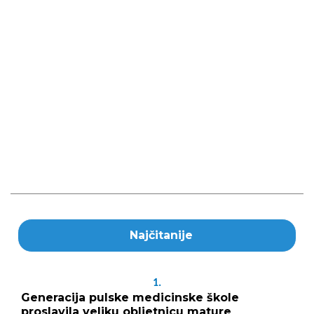
Najčitanije
1.
Generacija pulske medicinske škole
proslavila veliku obljetnicu mature