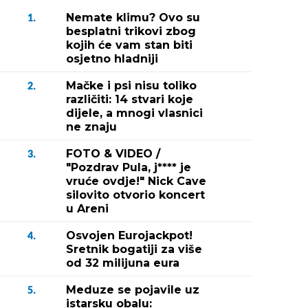
Nemate klimu? Ovo su
1.
besplatni trikovi zbog
kojih će vam stan biti
osjetno hladniji
Mačke i psi nisu toliko
2.
različiti: 14 stvari koje
dijele, a mnogi vlasnici
ne znaju
FOTO & VIDEO /
3.
"Pozdrav Pula, j**** je
vruće ovdje!" Nick Cave
silovito otvorio koncert
u Areni
Osvojen Eurojackpot!
4.
Sretnik bogatiji za više
od 32 milijuna eura
Meduze se pojavile uz
5.
istarsku obalu: