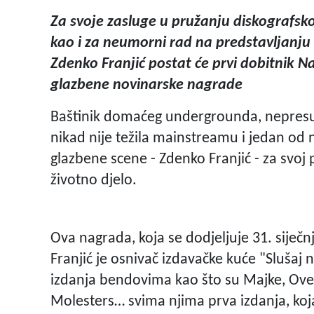
Za svoje zasluge u pružanju diskografsk
kao i za neumorni rad na predstavljanj
Zdenko Franjić postat će prvi dobitnik 
glazbene novinarske nagrade
Baštinik domaćeg undergrounda, nepresu
nikad nije težila mainstreamu i jedan od
glazbene scene - Zdenko Franjić - za svo
životno djelo.
Ova nagrada, koja se dodjeljuje 31. siječn
Franjić je osnivač izdavačke kuće "Slušaj 
izdanja bendovima kao što su Majke, Ove
Molesters… svima njima prva izdanja, koj