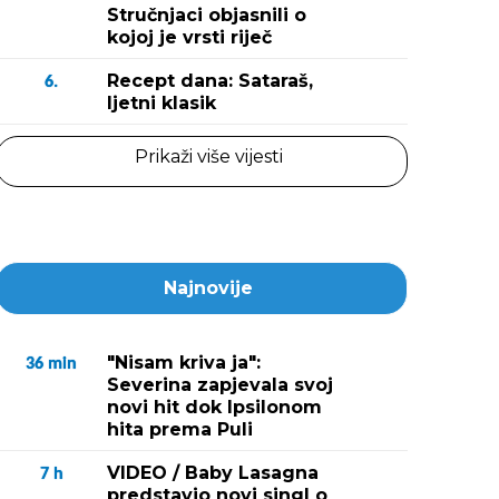
Stručnjaci objasnili o
kojoj je vrsti riječ
Recept dana: Sataraš,
6.
ljetni klasik
Prikaži više vijesti
Najnovije
"Nisam kriva ja":
36
min
Severina zapjevala svoj
novi hit dok Ipsilonom
hita prema Puli
VIDEO / Baby Lasagna
7
h
predstavio novi singl o