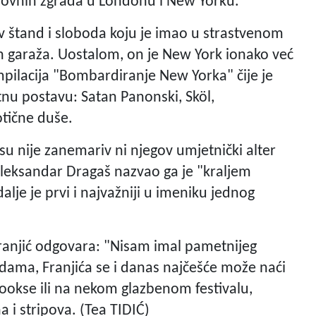
ovnih zgrada u Londonu i New Yorku.
v štand i sloboda koju je imao u strastvenom
ih garaža. Uostalom, on je New York ionako već
ilacija "Bombardiranje New Yorka" čije je
tnu postavu: Satan Panonski, Sköl,
tične duše.
u nije zanemariv ni njegov umjetnički alter
 Aleksandar Dragaš nazvao ga je "kraljem
lje je prvi i najvažniji u imeniku jednog
 Franjić odgovara: "Nisam imal pametnijeg
adama, Franjića se i danas najčešće može naći
ookse ili na nekom glazbenom festivalu,
a i stripova. (Tea TIDIĆ)