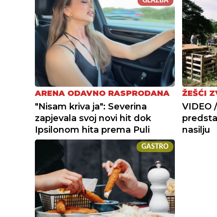
GLAZBA
ARENA ODAVNO RASPRODANA
ŽEŠĆI 
"Nisam kriva ja": Severina
VIDEO 
zapjevala svoj novi hit dok
predstav
Ipsilonom hita prema Puli
nasilju
GASTRO