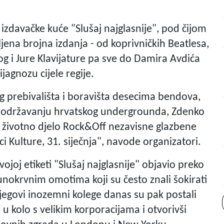
izdavačke kuće "Slušaj najglasnije", pod čijom
ljena brojna izdanja - od koprivničkih Beatlesa,
g i Jure Klavijature pa sve do Damira Avdića
jagnozu cijele regije.
g prebivališta i boravišta desecima bendova,
 i održavanju hrvatskog undergrounda, Zdenko
a životno djelo Rock&Off nezavisne glazbene
 Kulture, 31. siječnja", navode organizatori.
ojoj etiketi "Slušaj najglasnije" objavio preko
unokrvnim omotima koji su često znali šokirati
jegovi inozemni kolege danas su pak postali
i u kolo s velikim korporacijama i otvorivši