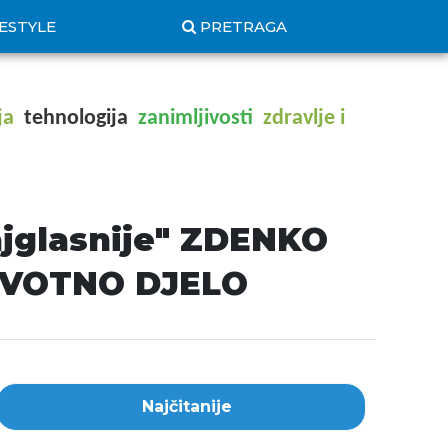
FESTYLE
PRETRAGA
ja
tehnologija
zanimljivosti
zdravlje i
ajglasnije" ZDENKO
IVOTNO DJELO
Najčitanije