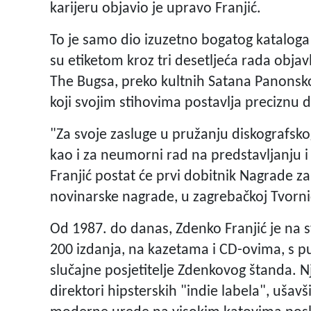
karijeru objavio je upravo Franjić.
To je samo dio izuzetno bogatog kataloga 
su etiketom kroz tri desetljeća rada objav
The Bugsa, preko kultnih Satana Panonsko
koji svojim stihovima postavlja preciznu di
"Za svoje zasluge u pružanju diskografsko
kao i za neumorni rad na predstavljanju
Franjić postat će prvi dobitnik Nagrade z
novinarske nagrade, u zagrebačkoj Tvornici
Od 1987. do danas, Zdenko Franjić je na sv
200 izdanja, na kazetama i CD-ovima, s p
slučajne posjetitelje Zdenkovog štanda. N
direktori hipsterskih "indie labela", ušavš