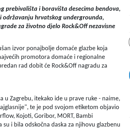
og prebivališta i boravišta desecima bendova,
u i održavanju hrvatskog undergrounda,
Nagrade za životno djelo Rock&Off nezavisne
šan izvor ponajbolje domaće glazbe koja
 najvećih promotora domaće i regionalne
j predan rad dobit će Rock&Off nagradu za
ja u Zagrebu, itekako ide u prave ruke - naime,
najglasnije", te je pod svojom etiketom objavio
rflow, Kojoti, Goribor, MORT, Bambi
a su i bila odskočna daska za njihovu glazbenu