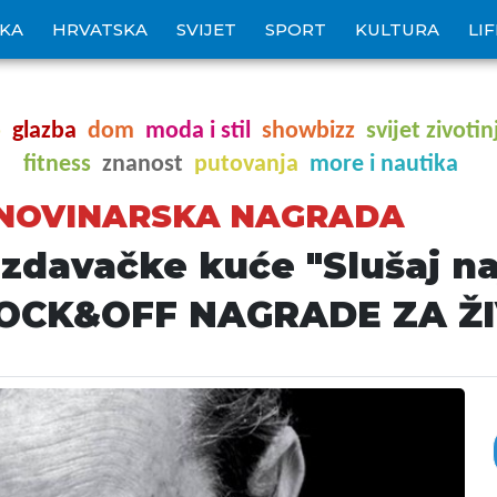
IKA
HRVATSKA
SVIJET
SPORT
KULTURA
LI
o
glazba
dom
moda i stil
showbizz
svijet zivotin
fitness
znanost
putovanja
more i nautika
 NOVINARSKA NAGRADA
izdavačke kuće "Slušaj n
ROCK&OFF NAGRADE ZA Ž