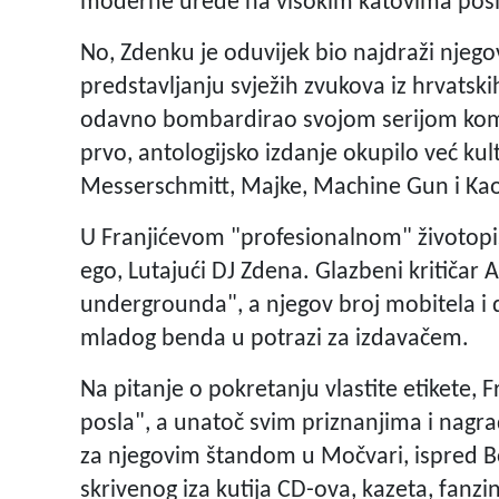
moderne urede na visokim katovima posl
No, Zdenku je oduvijek bio najdraži njego
predstavljanju svježih zvukova iz hrvatsk
odavno bombardirao svojom serijom komp
prvo, antologijsko izdanje okupilo već kul
Messerschmitt, Majke, Machine Gun i Kao
U Franjićevom "profesionalnom" životopis
ego, Lutajući DJ Zdena. Glazbeni kritičar
undergrounda", a njegov broj mobitela i da
mladog benda u potrazi za izdavačem.
Na pitanje o pokretanju vlastite etikete,
posla", a unatoč svim priznanjima i nagr
za njegovim štandom u Močvari, ispred B
skrivenog iza kutija CD-ova, kazeta, fanzin