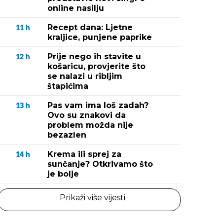
online nasilju
Recept dana: Ljetne
11
h
kraljice, punjene paprike
Prije nego ih stavite u
12
h
košaricu, provjerite što
se nalazi u ribljim
štapićima
Pas vam ima loš zadah?
13
h
Ovo su znakovi da
problem možda nije
bezazlen
Krema ili sprej za
14
h
sunčanje? Otkrivamo što
je bolje
Prikaži više vijesti