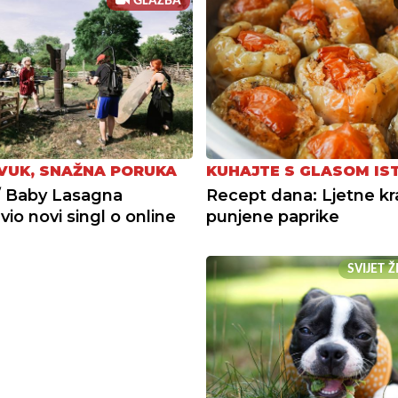
GLAZBA
ZVUK, SNAŽNA PORUKA
KUHAJTE S GLASOM IS
/ Baby Lasagna
Recept dana: Ljetne kra
io novi singl o online
punjene paprike
SVIJET 