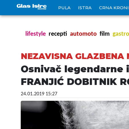
PULA
ISTRA
CRNA KRON
lifestyle
recepti
automoto
film
gastr
NEZAVISNA GLAZBENA
Osnivač legendarne 
FRANJIĆ DOBITNIK 
24.01.2019 15:27