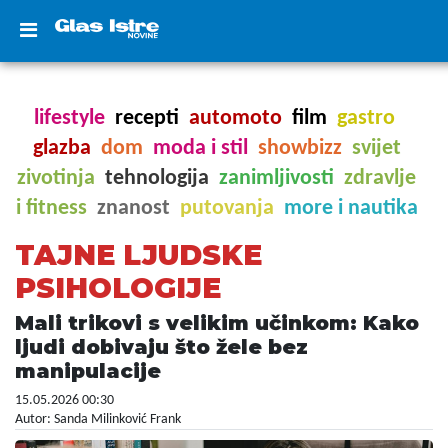
lifestyle
recepti
automoto
film
gastro
glazba
dom
moda i stil
showbizz
svijet
zivotinja
tehnologija
zanimljivosti
zdravlje
i fitness
znanost
putovanja
more i nautika
TAJNE LJUDSKE
PSIHOLOGIJE
Mali trikovi s velikim učinkom: Kako
ljudi dobivaju što žele bez
manipulacije
15.05.2026 00:30
Autor: Sanda Milinković Frank