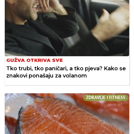
GUŽVA OTKRIVA SVE
Tko trubi, tko paničari, a tko pjeva? Kako se
znakovi ponašaju za volanom
ZDRAVLJE I FITNESS