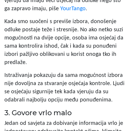
vjeruju da imaju veći utjecaj na odluke nego što
ga zapravo imaju, piše
YourTango
.
Kada smo suočeni s previše izbora, donošenje
odluke postaje teže i stresnije. No ako netko suzi
mogućnosti na dvije opcije, osoba ima osjećaj da
sama kontrolira ishod, čak i kada su ponuđeni
izbori pažljivo oblikovani u korist onoga tko ih
predlaže.
Istraživanja pokazuju da sama mogućnost izbora
nije dovoljna za stvaranje osjećaja kontrole. Ljudi
se osjećaju sigurnije tek kada vjeruju da su
odabrali najbolju opciju među ponuđenima.
3. Govore vrlo malo
Jedan od savjeta za dobivanje informacija vrlo je