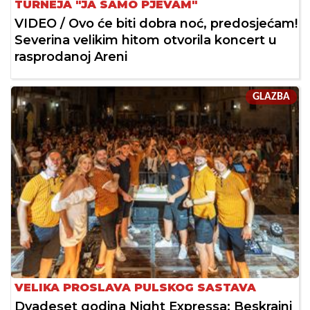
TURNEJA "JA SAMO PJEVAM"
VIDEO / Ovo će biti dobra noć, predosjećam!
Severina velikim hitom otvorila koncert u
rasprodanoj Areni
GLAZBA
VELIKA PROSLAVA PULSKOG SASTAVA
Dvadeset godina Night Expressa: Beskrajni