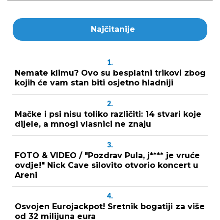
Najčitanije
1.
Nemate klimu? Ovo su besplatni trikovi zbog
kojih će vam stan biti osjetno hladniji
2.
Mačke i psi nisu toliko različiti: 14 stvari koje
dijele, a mnogi vlasnici ne znaju
3.
FOTO & VIDEO / "Pozdrav Pula, j**** je vruće
ovdje!" Nick Cave silovito otvorio koncert u
Areni
4.
Osvojen Eurojackpot! Sretnik bogatiji za više
od 32 milijuna eura