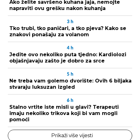
Ako želite savršeno kuhana jaja, nemojte
napraviti ovu grešku nakon kuhanja
3
h
Tko trubi, tko paničari, a tko pjeva? Kako se
znakovi ponašaju za volanom
4
h
Jedite ovo nekoliko puta tjedno: Kardiolozi
objašnjavaju zašto je dobro za srce
5
h
Ne treba vam golemo dvorište: Ovih 6 biljaka
stvaraju luksuzan izgled
6
h
Stalno vrtite iste misli u glavi? Terapeuti
imaju nekoliko trikova koji bi vam mogli
pomoći
Prikaži više vijesti