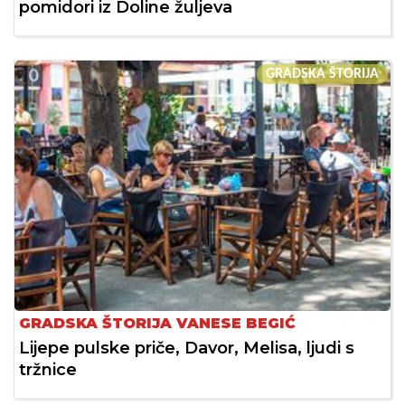
pomidori iz Doline žuljeva
GRADSKA ŠTORIJA
GRADSKA ŠTORIJA VANESE BEGIĆ
Lijepe pulske priče, Davor, Melisa, ljudi s
tržnice