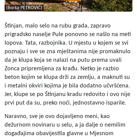
(Borka PETROVIĆ)
Štinjan, malo selo na rubu grada, zapravo
prigradsko naselje Pule ponovno se našlo na meti
lopova. Tata, razbojnika. U mjestu u kojem se svi
poznaju i sve se zna mještanima nije promaknulo
da je klupa koja se nalazi na putu prema uvali
Zonca pripremljena za krađu. Netko je razbio
beton kojim se klupa drži za zemlju, a maknuti su
i metalni okviri kojima je bila dodatno učvršćena.
Jer, klupe se po Štinjanu kradu redovito i ovo nije
prvi put da su, preko noći, jednostavno isparile.
Naravno, sve je ovo dojavljeno meni, kao
dežurnom novinaru u selu, a ja dalje o nemilim
događajima obavijestila glavne u Mjesnom