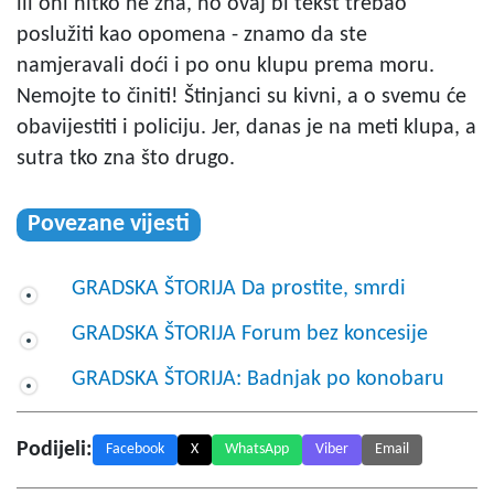
ili oni nitko ne zna, no ovaj bi tekst trebao
poslužiti kao opomena - znamo da ste
namjeravali doći i po onu klupu prema moru.
Nemojte to činiti! Štinjanci su kivni, a o svemu će
obavijestiti i policiju. Jer, danas je na meti klupa, a
sutra tko zna što drugo.
Povezane vijesti
GRADSKA ŠTORIJA Da prostite, smrdi
GRADSKA ŠTORIJA Forum bez koncesije
GRADSKA ŠTORIJA: Badnjak po konobaru
Podijeli:
Facebook
X
WhatsApp
Viber
Email