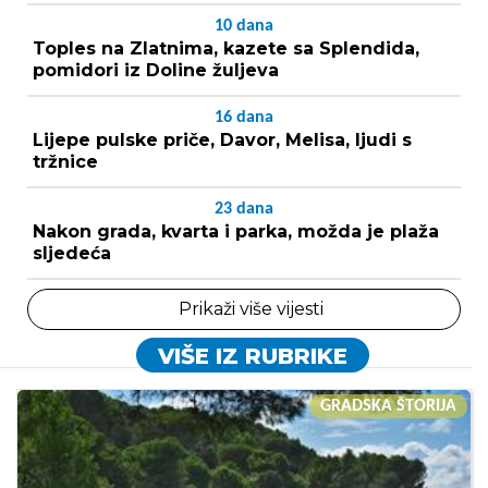
10
dana
Toples na Zlatnima, kazete sa Splendida,
pomidori iz Doline žuljeva
16
dana
Lijepe pulske priče, Davor, Melisa, ljudi s
tržnice
23
dana
Nakon grada, kvarta i parka, možda je plaža
sljedeća
Prikaži više vijesti
VIŠE IZ RUBRIKE
GRADSKA ŠTORIJA