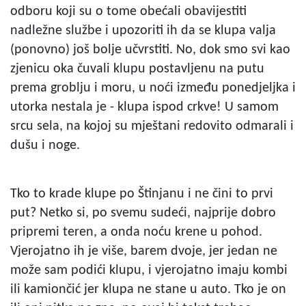
odboru koji su o tome obećali obavijestiti
nadležne službe i upozoriti ih da se klupa valja
(ponovno) još bolje učvrstiti. No, dok smo svi kao
zjenicu oka čuvali klupu postavljenu na putu
prema groblju i moru, u noći između ponedjeljka i
utorka nestala je - klupa ispod crkve! U samom
srcu sela, na kojoj su mještani redovito odmarali i
dušu i noge.
Tko to krade klupe po Štinjanu i ne čini to prvi
put? Netko si, po svemu sudeći, najprije dobro
pripremi teren, a onda noću krene u pohod.
Vjerojatno ih je više, barem dvoje, jer jedan ne
može sam podići klupu, i vjerojatno imaju kombi
ili kamiončić jer klupa ne stane u auto. Tko je on