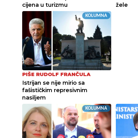
cijena u turizmu
žele
KOLUMNA
PIŠE RUDOLF FRANČULA
Istrijan se nije mirio sa
fašističkim represivnim
nasiljem
KOLUMNA