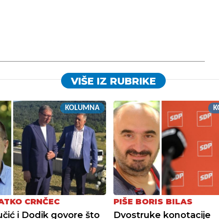
VIŠE IZ RUBRIKE
KOLUMNA
K
LATKO CRNČEC
PIŠE BORIS BILAS
čić i Dodik govore što
Dvostruke konotacije