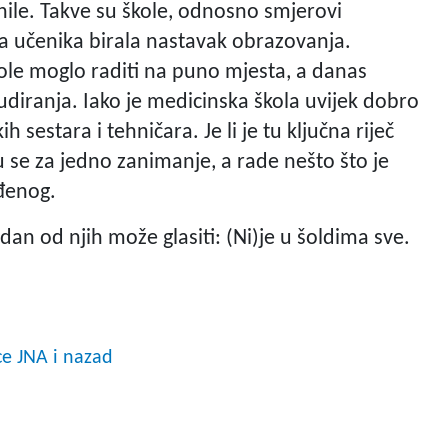
enile. Takve su škole, odnosno smjerovi
ina učenika birala nastavak obrazovanja.
le moglo raditi na puno mjesta, a danas
udiranja. Iako je medicinska škola uvijek dobro
sestara i tehničara. Je li je tu ključna riječ
ju se za jedno zanimanje, a rade nešto što je
ađenog.
dan od njih može glasiti: (Ni)je u šoldima sve.
ce JNA i nazad