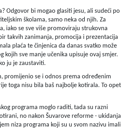
Odgovor bi mogao glasiti jesu, ali sudeći po
teljskim školama, samo neka od njih. Za
ma, iako se sve više promoviraju strukovna
ir takvih zanimanja, promocija i prezentacija
mala plaća te činjenica da danas svatko može
og kojih sve manje učenika upisuje ovaj smjer.
 ju je zaustaviti.
, promijenio se i odnos prema određenim
e toga nisu bila baš najbolje kotirala. To opet
g programa moglo raditi, tada su razni
i kotirani, no nakon Šuvarove reforme - ukidanja
njem niza programa koji su u svom nazivu imali