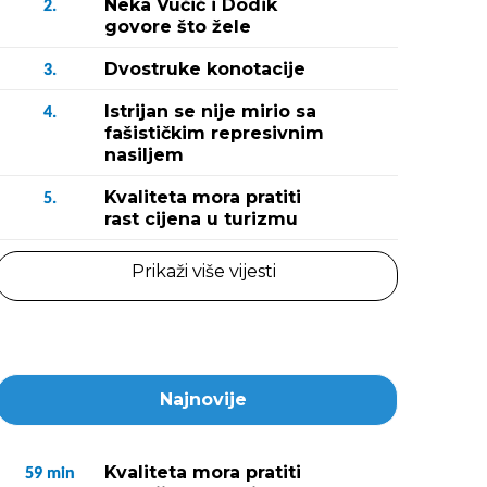
Neka Vučić i Dodik
2.
govore što žele
Dvostruke konotacije
3.
Istrijan se nije mirio sa
4.
fašističkim represivnim
nasiljem
Kvaliteta mora pratiti
5.
rast cijena u turizmu
Prikaži više vijesti
Najnovije
Kvaliteta mora pratiti
59
min