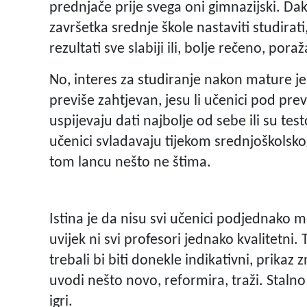
prednjače prije svega oni gimnazijski. Dakl
završetka srednje škole nastaviti studira
rezultati sve slabiji ili, bolje rečeno, poraž
No, interes za studiranje nakon mature je i
previše zahtjevan, jesu li učenici pod pr
uspijevaju dati najbolje od sebe ili su te
učenici svladavaju tijekom srednjoškolskog
tom lancu nešto ne štima.
Istina je da nisu svi učenici podjednako m
uvijek ni svi profesori jednako kvalitetni. 
trebali bi biti donekle indikativni, prikaz
uvodi nešto novo, reformira, traži. Staln
igri.