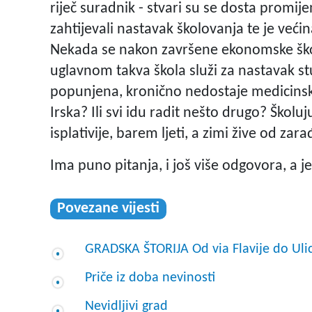
riječ suradnik - stvari su se dosta promij
zahtijevali nastavak školovanja te je već
Nekada se nakon završene ekonomske ško
uglavnom takva škola služi za nastavak st
popunjena, kronično nedostaje medicinskih 
Irska? Ili svi idu radit nešto drugo? Školu
isplativije, barem ljeti, a zimi žive od zar
Ima puno pitanja, i još više odgovora, a je
Povezane vijesti
GRADSKA ŠTORIJA Od via Flavije do Uli
Priče iz doba nevinosti
Nevidljivi grad