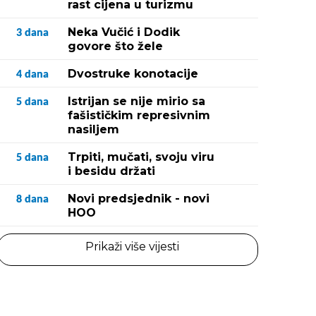
rast cijena u turizmu
Neka Vučić i Dodik
3
dana
govore što žele
Dvostruke konotacije
4
dana
Istrijan se nije mirio sa
5
dana
fašističkim represivnim
nasiljem
Trpiti, mučati, svoju viru
5
dana
i besidu držati
Novi predsjednik - novi
8
dana
HOO
Prikaži više vijesti