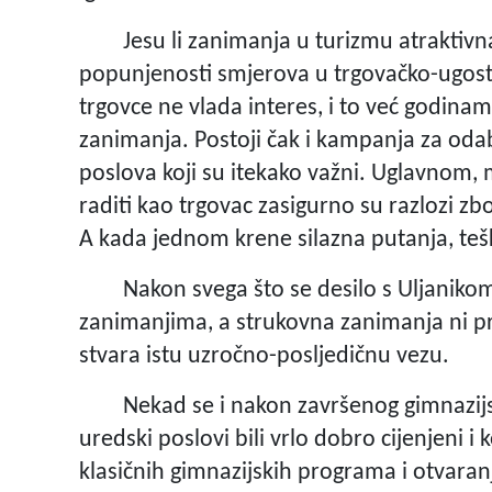
Jesu li zanimanja u turizmu atraktivna? 
popunjenosti smjerova u trgovačko-ugosti
trgovce ne vlada interes, i to već godina
zanimanja. Postoji čak i kampanja za odab
poslova koji su itekako važni. Uglavnom, 
raditi kao trgovac zasigurno su razlozi zb
A kada jednom krene silazna putanja, teško
Nakon svega što se desilo s Uljanikom
zanimanjima, a strukovna zanimanja ni prij
stvara istu uzročno-posljedičnu vezu.
Nekad se i nakon završenog gimnazijsko
uredski poslovi bili vrlo dobro cijenjeni 
klasičnih gimnazijskih programa i otvara