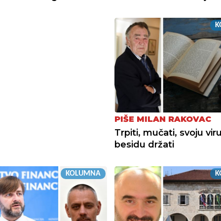
K
PIŠE MILAN RAKOVAC
Trpiti, mučati, svoju viru
besidu držati
KOLUMNA
K