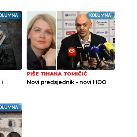
OLUMNA
KOLUMNA
PIŠE TIHANA TOMIČIĆ
 i
Novi predsjednik - novi HOO
OLUMNA