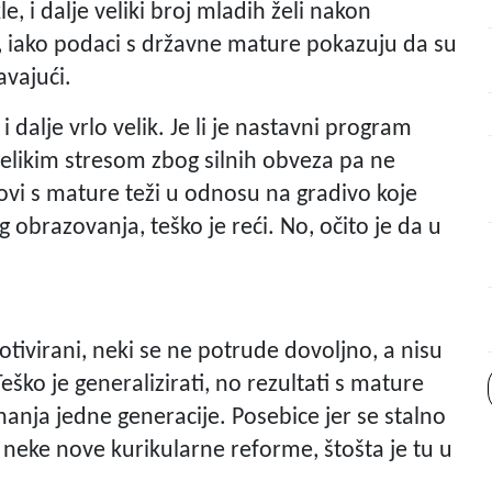
e, i dalje veliki broj mladih želi nakon
ti, iako podaci s državne mature pokazuju da su
avajući.
 dalje vrlo velik. Je li je nastavni program
evelikim stresom zbog silnih obveza pa ne
stovi s mature teži u odnosu na gradivo koje
 obrazovanja, teško je reći. No, očito je da u
otivirani, neki se ne potrude dovoljno, a nisu
Teško je generalizirati, no rezultati s mature
 znanja jedne generacije. Posebice jer se stalno
o neke nove kurikularne reforme, štošta je tu u