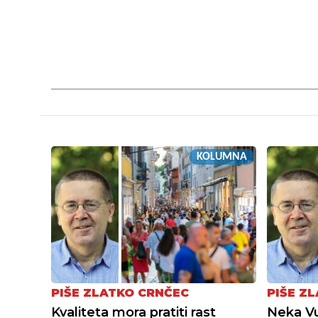
KOLUMNA
PIŠE ZLATKO CRNČEC
PIŠE Z
Kvaliteta mora pratiti rast
Neka Vu