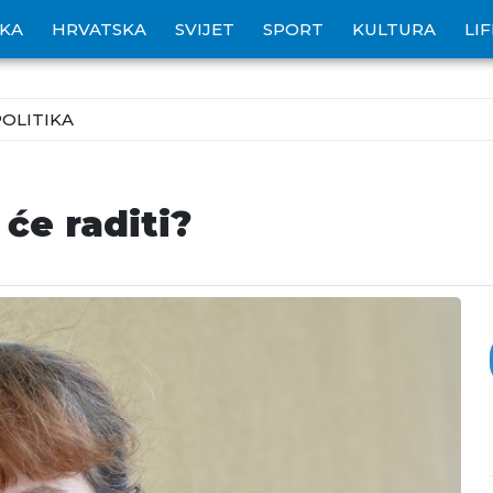
IKA
HRVATSKA
SVIJET
SPORT
KULTURA
LI
POLITIKA
 će raditi?