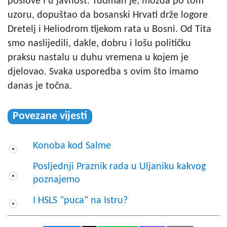
poslove i u javnost. Tuđman je, možda po tom
uzoru, dopuštao da bosanski Hrvati drže logore
Dretelj i Heliodrom tijekom rata u Bosni. Od Tita
smo naslijedili, dakle, dobru i lošu političku
praksu nastalu u duhu vremena u kojem je
djelovao. Svaka usporedba s ovim što imamo
danas je točna.
Povezane vijesti
Konoba kod Salme
Posljednji Praznik rada u Uljaniku kakvog
poznajemo
I HSLS "puca" na Istru?