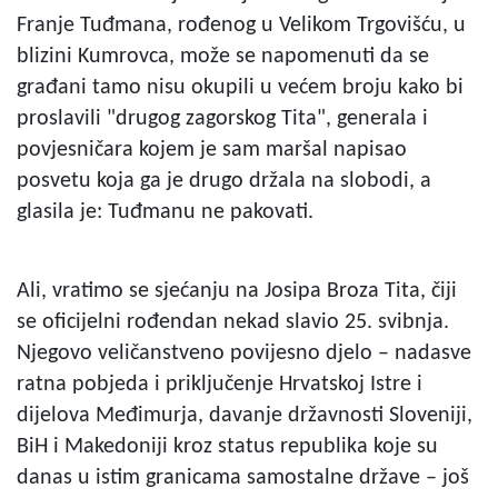
Franje Tuđmana, rođenog u Velikom Trgovišću, u
blizini Kumrovca, može se napomenuti da se
građani tamo nisu okupili u većem broju kako bi
proslavili "drugog zagorskog Tita", generala i
povjesničara kojem je sam maršal napisao
posvetu koja ga je drugo držala na slobodi, a
glasila je: Tuđmanu ne pakovati.
Ali, vratimo se sjećanju na Josipa Broza Tita, čiji
se oficijelni rođendan nekad slavio 25. svibnja.
Njegovo veličanstveno povijesno djelo – nadasve
ratna pobjeda i priključenje Hrvatskoj Istre i
dijelova Međimurja, davanje državnosti Sloveniji,
BiH i Makedoniji kroz status republika koje su
danas u istim granicama samostalne države – još