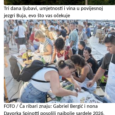
Tri dana ljubavi, umjetnosti i vina u povijesnoj
jezgri Buja, evo što vas očekuje
FOTO / Ča ribari znaju: Gabriel Bergić i nona
Davorka Spinotti posolili najbolje sardele 2026.