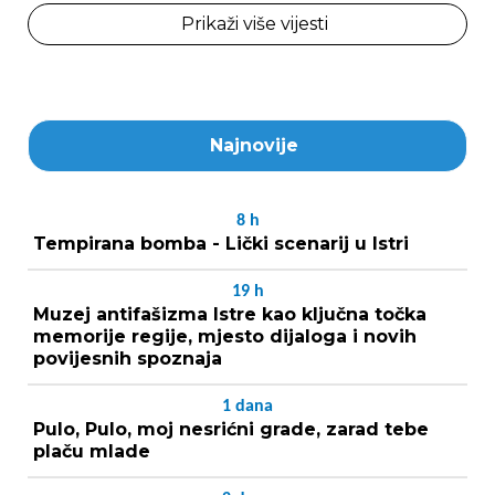
Prikaži više vijesti
Najnovije
8
h
Tempirana bomba - Lički scenarij u Istri
19
h
Muzej antifašizma Istre kao ključna točka
memorije regije, mjesto dijaloga i novih
povijesnih spoznaja
1
dana
Pulo, Pulo, moj nesrićni grade, zarad tebe
plaču mlade