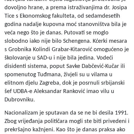
dovoljno hrane, a prema istraživanjima dr. Josipa
Tice s Ekonomskog fakulteta, od sedamdesetih
godina nadalje kupovna moć stanovništva bila je
veća nego što je danas. Putovati se moglo
slobodno iako nije bilo Schengena. Kćerki mesara
s Grobnika Kolindi Grabar-Kitarović omogućeno je
školovanje u SAD-u i nije bila jedina. Vodeći
disidenti sistema, poput Savke Dabčević-Kučar ili
spomenutog Tuđmana, živjeli su u vilama u
elitnom djelu Zagreba, dok je posrnuli srbijanski
šef UDBA-e Aleksandar Ranković imao vilu u
Dubrovniku.
Nacionalizam je sputavan da se ne bi desila 1991.
Zbog vrijeđanja političara mogli ste biti privedeni i
prekršajno kažnjeni. Kao što je danas praksa ako