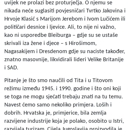
uvijek ne prolazi bez proturječja. O njemu se
nikada neće suglasiti povjesničari Tvrtko Jakovina i
Hrvoje Klasić s Marijom Jerebom i Ivom Lučićem ili
političari desnice i ljevice. Ali, to nije ni važno,
kao ni usporedbe Bleiburga – gdje su se ustaše
skrivali iza žene i djece – s Hirošimom,
Nagasakijem i Dresdenom gdje su naciste također,
znatno masovnije, likvidirali lideri Velike Britanije
i SAD.
Pitanje je što smo naučili od Tita i u Titovom
režimu između 1945. i 1990. godine i što oni koji
se toga ne mogu sjećati trebaju znati na tu temu.
Navest ćemo samo nekoliko primjera. Loših i
dobrih. Hrvatska je, primjerice, bila zemlja
razvijene industrije koja je polako, osobito u Istri,
razvijala turizam. Cijela Jugoslavija proizvodila je