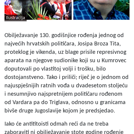
Ilustracija
Obilježavanje 130. godišnjice rođenja jednog od
najvećih hrvatskih političara, Josipa Broza Tita,
proteklog je vikenda, uz blage prisile represivnog
aparata na njegove sudionike koji su u Kumrovec
doputovali po vlastitoj volji i trošku, bilo
dostojanstveno. Tako i priliči; riječ je o jednom od
najuspješnijih ratnih vođa u dvadesetom stoljeću
i nesumnjivo najspretnijem političaru rođenom
od Vardara pa do Triglava, odnosno u granicama
bivše druge Jugoslavije kojom je predsjedao.
Iako će antititoisti odmah reći da ne treba
zaboraviti ni obilježavanje stote godine rođenje