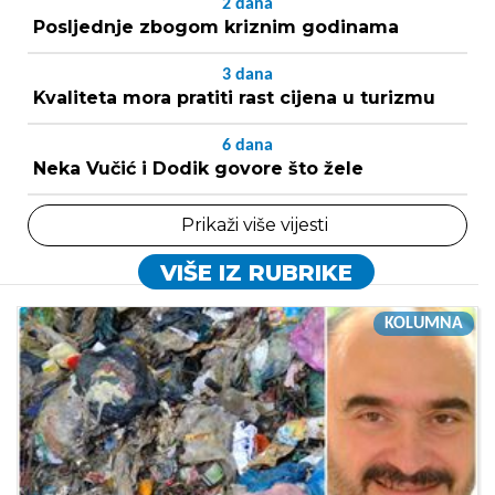
2
dana
Posljednje zbogom kriznim godinama
3
dana
Kvaliteta mora pratiti rast cijena u turizmu
6
dana
Neka Vučić i Dodik govore što žele
Prikaži više vijesti
VIŠE IZ RUBRIKE
KOLUMNA