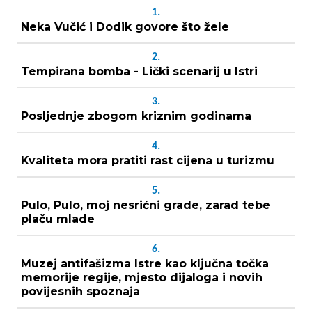
1.
Neka Vučić i Dodik govore što žele
2.
Tempirana bomba - Lički scenarij u Istri
3.
Posljednje zbogom kriznim godinama
4.
Kvaliteta mora pratiti rast cijena u turizmu
5.
Pulo, Pulo, moj nesrićni grade, zarad tebe
plaču mlade
6.
Muzej antifašizma Istre kao ključna točka
memorije regije, mjesto dijaloga i novih
povijesnih spoznaja