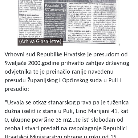
(Arhiva Glasa Istre)
Vrhovni sud Republike Hrvatske je presudom od
9.veljače 2000.godine prihvatio zahtjev državnog
odvjetnika te je preinačio ranije navedenu
presudu Županijskog i Općinskog suda u Puli i
presudio:
"Usvaja se otkaz stanarskog prava pa je tuženica
dužna iseliti iz stana u Puli, Lino Marijani 41, kat
0, ukupne površine 35 m2…te isti slobodan od
osoba i stvari predati na raspolaganje Republici
Hrvatskoj Ministarstvu obrane u roku od 15