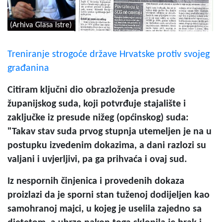
(Arhiva Glasa Istre)
Treniranje strogoće države Hrvatske protiv svojeg
građanina
Citiram ključni dio obrazloženja presude
županijskog suda, koji potvrđuje stajalište i
zaključke iz presude nižeg (općinskog) suda:
"Takav stav suda prvog stupnja utemeljen je na u
postupku izvedenim dokazima, a dani razlozi su
valjani i uvjerljivi, pa ga prihvaća i ovaj sud.
Iz nespornih činjenica i provedenih dokaza
proizlazi da je sporni stan tuženoj dodijeljen kao
samohranoj majci, u kojeg je uselila zajedno sa