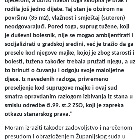
djetetom, a ubrzo nakon toga sklopila je brak i
rodila još jedno dijete. Taj stan je obzirom na
površinu (35 m2), vlažnost i smještaj (suteren)
neodgovarajući. Pored toga, suprug tužene, koji
je duševni bolesnik, nije se mogao ambijentirati i
socijalizirati u gradskoj sredini, već je tražio da ga
presele kod njegove majke, kojoj je zbog starosti i
bolesti, tužena također trebala pružati njegu, a uz
to brinuti o čuvanju i odgoju svoje maloljetne
djece. Iz navedenih razloga, privremeno
preseljenje kod suprugove majke i ovaj sud
smatra opravdanim razlogom izbivanja iz stana u
smislu odredbe čl.99. st.2 ZSO, koji je zapreka
otkazu stanarskog prava."
Moram izraziti također zadovoljstvo i narečenom
presudom i obrazloženjem Županijskog suda u