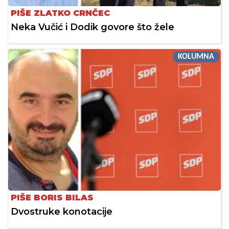
PIŠE ZLATKO CRNČEC
Neka Vučić i Dodik govore što žele
KOLUMNA
PIŠE BORIS BILAS
Dvostruke konotacije