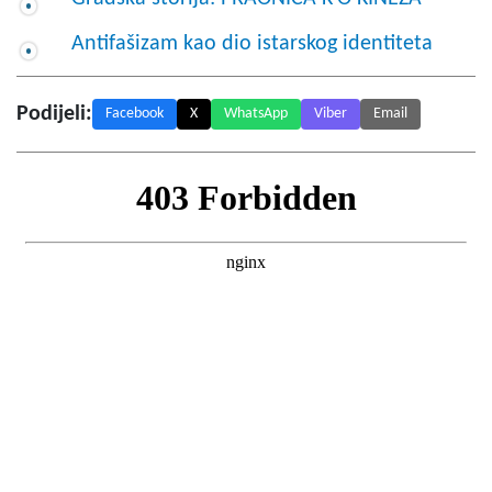
Antifašizam kao dio istarskog identiteta
Podijeli:
Facebook
X
WhatsApp
Viber
Email