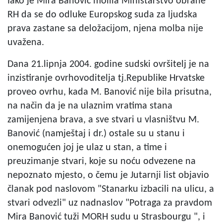
Iako je Mira Banović molila Ministarstvo obrane
RH da se do odluke Europskog suda za ljudska
prava zastane sa deložacijom, njena molba nije
uvažena.
Dana 21.lipnja 2004. godine sudski ovršitelj je na
inzistiranje ovrhovoditelja tj.Republike Hrvatske
proveo ovrhu, kada M. Banović nije bila prisutna,
na način da je na ulaznim vratima stana
zamijenjena brava, a sve stvari u vlasništvu M.
Banović (namještaj i dr.) ostale su u stanu i
onemogućen joj je ulaz u stan, a time i
preuzimanje stvari, koje su noću odvezene na
nepoznato mjesto, o čemu je Jutarnji list objavio
članak pod naslovom "Stanarku izbacili na ulicu, a
stvari odvezli" uz nadnaslov "Potraga za pravdom
Mira Banović tuži MORH sudu u Strasbourgu ", i