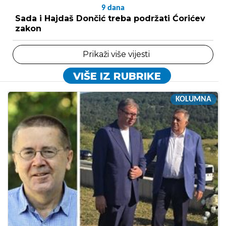
9
dana
Sada i Hajdaš Dončić treba podržati Ćorićev
zakon
Prikaži više vijesti
VIŠE IZ RUBRIKE
KOLUMNA