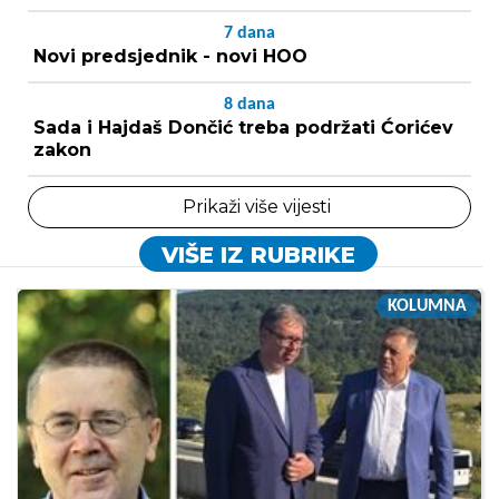
7
dana
Novi predsjednik - novi HOO
8
dana
Sada i Hajdaš Dončić treba podržati Ćorićev
zakon
Prikaži više vijesti
VIŠE IZ RUBRIKE
KOLUMNA