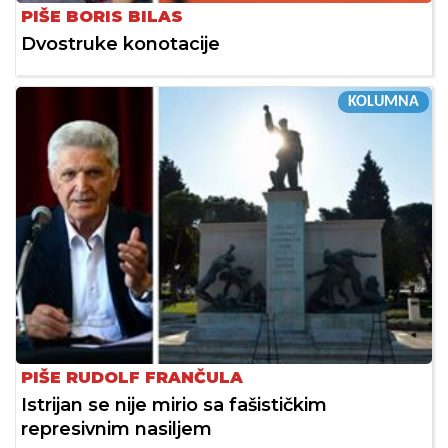
PIŠE BORIS BILAS
Dvostruke konotacije
KOLUMNA
PIŠE RUDOLF FRANČULA
Istrijan se nije mirio sa fašističkim
represivnim nasiljem