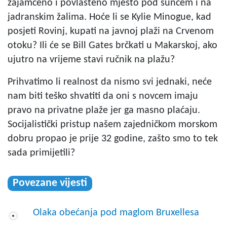
zajamčeno i povlašteno mjesto pod suncem i na
jadranskim žalima. Hoće li se Kylie Minogue, kad
posjeti Rovinj, kupati na javnoj plaži na Crvenom
otoku? Ili će se Bill Gates brčkati u Makarskoj, ako
ujutro na vrijeme stavi ručnik na plažu?
Prihvatimo li realnost da nismo svi jednaki, neće
nam biti teško shvatiti da oni s novcem imaju
pravo na privatne plaže jer ga masno plaćaju.
Socijalistički pristup našem zajedničkom morskom
dobru propao je prije 32 godine, zašto smo to tek
sada primijetili?
Povezane vijesti
Olaka obećanja pod maglom Bruxellesa