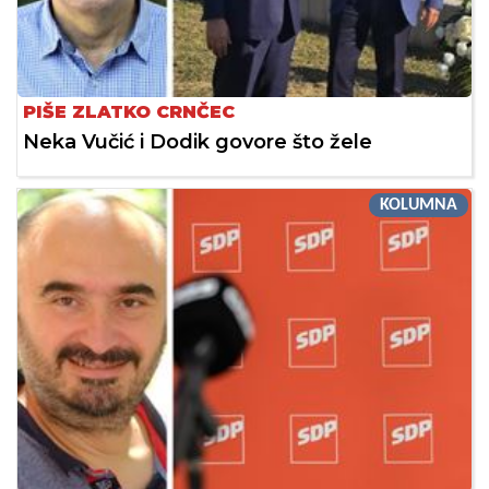
PIŠE ZLATKO CRNČEC
Neka Vučić i Dodik govore što žele
KOLUMNA