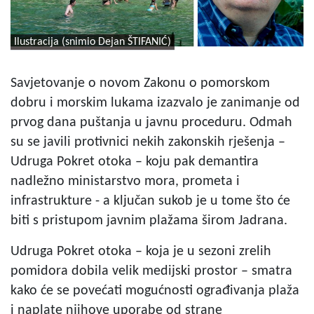
Ilustracija (snimio Dejan ŠTIFANIĆ)
Savjetovanje o novom Zakonu o pomorskom
dobru i morskim lukama izazvalo je zanimanje od
prvog dana puštanja u javnu proceduru. Odmah
su se javili protivnici nekih zakonskih rješenja –
Udruga Pokret otoka – koju pak demantira
nadležno ministarstvo mora, prometa i
infrastrukture - a ključan sukob je u tome što će
biti s pristupom javnim plažama širom Jadrana.
Udruga Pokret otoka – koja je u sezoni zrelih
pomidora dobila velik medijski prostor – smatra
kako će se povećati mogućnosti ograđivanja plaža
i naplate njihove uporabe od strane