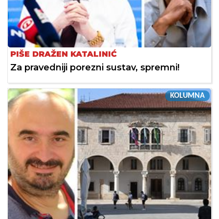
PIŠE DRAŽEN KATALINIĆ
Za pravedniji porezni sustav, spremni!
KOLUMNA