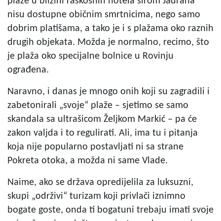
plaže u blizini raskošnih hotela širom Jadrana
nisu dostupne običnim smrtnicima, nego samo
dobrim platišama, a tako je i s plažama oko raznih
drugih objekata. Možda je normalno, recimo, što
je plaža oko specijalne bolnice u Rovinju
ograđena.
Naravno, i danas je mnogo onih koji su zagradili i
zabetonirali „svoje“ plaže – sjetimo se samo
skandala sa ultrašicom Željkom Markić – pa će
zakon valjda i to regulirati. Ali, ima tu i pitanja
koja nije popularno postavljati ni sa strane
Pokreta otoka, a možda ni same Vlade.
Naime, ako se država opredijelila za luksuzni,
skupi „održivi“ turizam koji privlači iznimno
bogate goste, onda ti bogatuni trebaju imati svoje