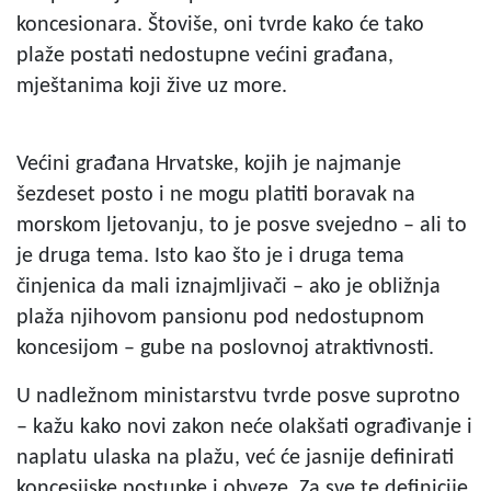
koncesionara. Štoviše, oni tvrde kako će tako
plaže postati nedostupne većini građana,
mještanima koji žive uz more.
Većini građana Hrvatske, kojih je najmanje
šezdeset posto i ne mogu platiti boravak na
morskom ljetovanju, to je posve svejedno – ali to
je druga tema. Isto kao što je i druga tema
činjenica da mali iznajmljivači – ako je obližnja
plaža njihovom pansionu pod nedostupnom
koncesijom – gube na poslovnoj atraktivnosti.
U nadležnom ministarstvu tvrde posve suprotno
– kažu kako novi zakon neće olakšati ograđivanje i
naplatu ulaska na plažu, već će jasnije definirati
koncesijske postupke i obveze. Za sve te definicije