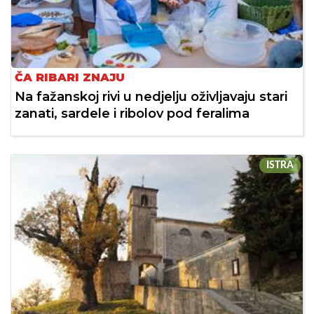
ČA RIBARI ZNAJU
Na fažanskoj rivi u nedjelju oživljavaju stari
zanati, sardele i ribolov pod feralima
ISTRA