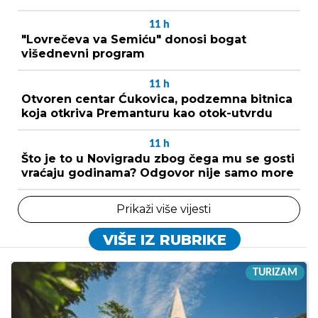
11
h
"Lovrečeva va Semiću" donosi bogat
višednevni program
11
h
Otvoren centar Ćukovica, podzemna bitnica
koja otkriva Premanturu kao otok-utvrdu
11
h
Što je to u Novigradu zbog čega mu se gosti
vraćaju godinama? Odgovor nije samo more
Prikaži više vijesti
VIŠE IZ RUBRIKE
TURIZAM