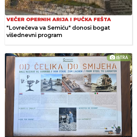
VEČER OPERNIH ARIJA I PUČKA FEŠTA
"Lovrečeva va Semiću" donosi bogat
višednevni program
ISTRA