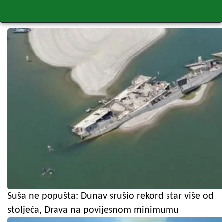
Suša ne popušta: Dunav srušio rekord star više od
stoljeća, Drava na povijesnom minimumu