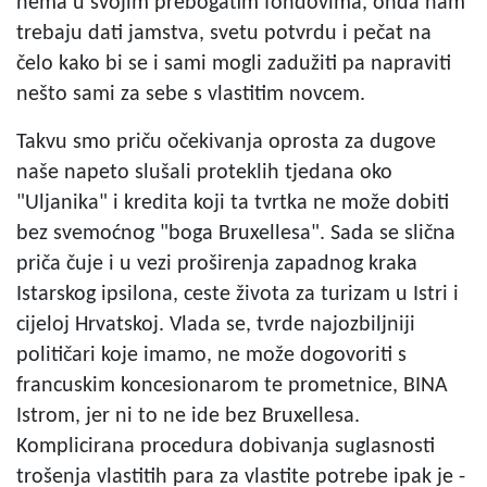
nema u svojim prebogatim fondovima, onda nam
trebaju dati jamstva, svetu potvrdu i pečat na
čelo kako bi se i sami mogli zadužiti pa napraviti
nešto sami za sebe s vlastitim novcem.
Takvu smo priču očekivanja oprosta za dugove
naše napeto slušali proteklih tjedana oko
"Uljanika" i kredita koji ta tvrtka ne može dobiti
bez svemoćnog "boga Bruxellesa". Sada se slična
priča čuje i u vezi proširenja zapadnog kraka
Istarskog ipsilona, ceste života za turizam u Istri i
cijeloj Hrvatskoj. Vlada se, tvrde najozbiljniji
političari koje imamo, ne može dogovoriti s
francuskim koncesionarom te prometnice, BINA
Istrom, jer ni to ne ide bez Bruxellesa.
Komplicirana procedura dobivanja suglasnosti
trošenja vlastitih para za vlastite potrebe ipak je -