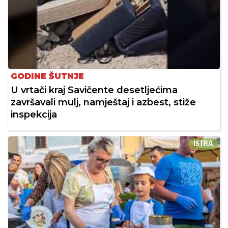
GODINE ŠUTNJE
U vrtači kraj Savičente desetljećima
završavali mulj, namještaj i azbest, stiže
inspekcija
ISTRA