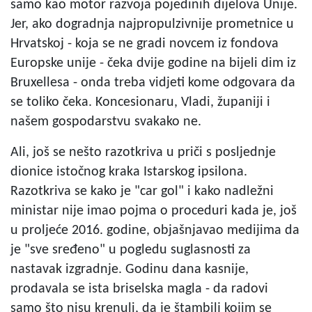
samo kao motor razvoja pojedinih dijelova Unije.
Jer, ako dogradnja najpropulzivnije prometnice u
Hrvatskoj - koja se ne gradi novcem iz fondova
Europske unije - čeka dvije godine na bijeli dim iz
Bruxellesa - onda treba vidjeti kome odgovara da
se toliko čeka. Koncesionaru, Vladi, županiji i
našem gospodarstvu svakako ne.
Ali, još se nešto razotkriva u priči s posljednje
dionice istočnog kraka Istarskog ipsilona.
Razotkriva se kako je "car gol" i kako nadležni
ministar nije imao pojma o proceduri kada je, još
u proljeće 2016. godine, objašnjavao medijima da
je "sve sređeno" u pogledu suglasnosti za
nastavak izgradnje. Godinu dana kasnije,
prodavala se ista briselska magla - da radovi
samo što nisu krenuli, da je štambilj kojim se