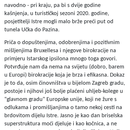
navodno - pri kraju, pa bi s dvije godine
kašnjenja, u turističkoj sezoni 2020. godine,
posjetitelji Istre mogli malo brže preći put od
tunela Učka do Pazina.
Priča o dopuštenjima, odobrenjima i pozitivnim
mišljenjima Bruxellesa i njegove birokracije na
primjeru Istarskog ipsilona mnogo toga govori.
Potvrđuje nam da nema na svijetu (dobro, barem
u Europi) birokracije koja je brza i efikasna. Dokaz
je to da, osim činovništva u bijelom Zagreb gradu,
postoje i njihovi još bolje plaćeni uhljeb-kolege u
"glavnom gradu" Europske unije, koji ne žure s
odlukama i promišljanjima o tamo nekoj cesti na
brdovitom dijelu Istre. Jasno je kao dan briselska
superstruktura moći djeluje i kao kočnica, a ne