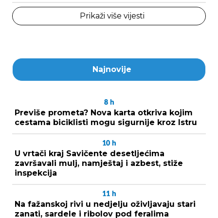
Prikaži više vijesti
Najnovije
8
h
Previše prometa? Nova karta otkriva kojim
cestama biciklisti mogu sigurnije kroz Istru
10
h
U vrtači kraj Savičente desetljećima
završavali mulj, namještaj i azbest, stiže
inspekcija
11
h
Na fažanskoj rivi u nedjelju oživljavaju stari
zanati, sardele i ribolov pod feralima