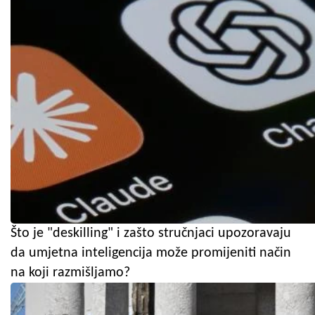
Što je "deskilling" i zašto stručnjaci upozoravaju
da umjetna inteligencija može promijeniti način
na koji razmišljamo?