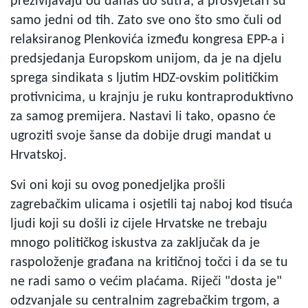
preživljavaju od danas do sutra, a prosvjetari su
samo jedni od tih. Zato sve ono što smo čuli od
relaksiranog Plenkovića između kongresa EPP-a i
predsjedanja Europskom unijom, da je na djelu
sprega sindikata s ljutim HDZ-ovskim političkim
protivnicima, u krajnju je ruku kontraproduktivno
za samog premijera. Nastavi li tako, opasno će
ugroziti svoje šanse da dobije drugi mandat u
Hrvatskoj.
Svi oni koji su ovog ponedjeljka prošli
zagrebačkim ulicama i osjetili taj naboj kod tisuća
ljudi koji su došli iz cijele Hrvatske ne trebaju
mnogo političkog iskustva za zaključak da je
raspoloženje građana na kritičnoj točci i da se tu
ne radi samo o većim plaćama. Riječi "dosta je"
odzvanjale su centralnim zagrebačkim trgom, a