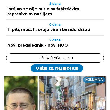
5
dana
Istrijan se nije mirio sa fašističkim
represivnim nasiljem
6
dana
Trpiti, mučati, svoju viru i besidu držati
9
dana
Novi predsjednik - novi HOO
Prikaži više vijesti
VIŠE IZ RUBRIKE
KOLUMNA