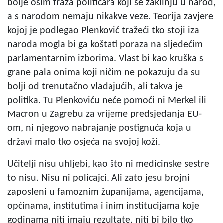
bolje osim fraza političara koji se zaklinju u narod,
a s narodom nemaju nikakve veze. Teorija zavjere
kojoj je podlegao Plenković tražeći tko stoji iza
naroda mogla bi ga koštati poraza na sljedećim
parlamentarnim izborima. Vlast bi kao kruška s
grane pala onima koji ničim ne pokazuju da su
bolji od trenutačno vladajućih, ali takva je
politika. Tu Plenkoviću neće pomoći ni Merkel ili
Macron u Zagrebu za vrijeme predsjedanja EU-
om, ni njegovo nabrajanje postignuća koja u
državi malo tko osjeća na svojoj koži.
Učitelji nisu uhljebi, kao što ni medicinske sestre
to nisu. Nisu ni policajci. Ali zato jesu brojni
zaposleni u famoznim županijama, agencijama,
općinama, institutima i inim institucijama koje
godinama niti imaju rezultate, niti bi bilo tko