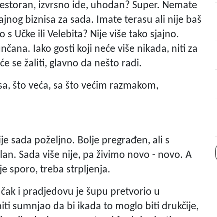
restoran, izvrsno ide, uhodan? Super. Nemate
jajnog biznisa za sada. Imate terasu ali nije baš
s Učke ili Velebita? Nije više tako sjajno.
čana. Iako gosti koji neće više nikada, niti za
će se žaliti, glavno da nešto radi.
sa, što veća, sa što većim razmakom,
ije sada poželjno. Bolje pregrađen, ali s
lan. Sada više nije, pa živimo novo - novo. A
 sporo, treba strpljenja.
 čak i pradjedovu je šupu pretvorio u
niti sumnjao da bi ikada to moglo biti drukčije,