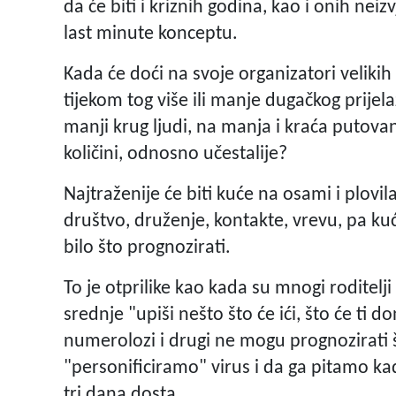
da će biti i kriznih godina, kao i onih nei
last minute konceptu.
Kada će doći na svoje organizatori velikih
tijekom tog više ili manje dugačkog prijel
manji krug ljudi, na manja i kraća putovan
količini, odnosno učestalije?
Najtraženije će biti kuće na osami i plovila?
društvo, druženje, kontakte, vrevu, pa kuć
bilo što prognozirati.
To je otprilike kao kada su mnogi roditelji
srednje "upiši nešto što će ići, što će ti do
numerolozi i drugi ne mogu prognozirati 
"personificiramo" virus i da ga pitamo kad
tri dana dosta.