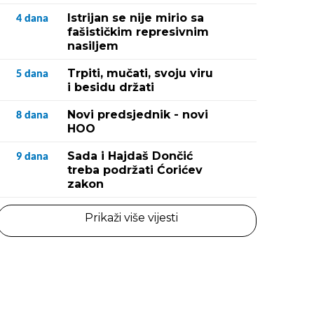
Istrijan se nije mirio sa
4
dana
fašističkim represivnim
nasiljem
Trpiti, mučati, svoju viru
5
dana
i besidu držati
Novi predsjednik - novi
8
dana
HOO
Sada i Hajdaš Dončić
9
dana
treba podržati Ćorićev
zakon
Prikaži više vijesti