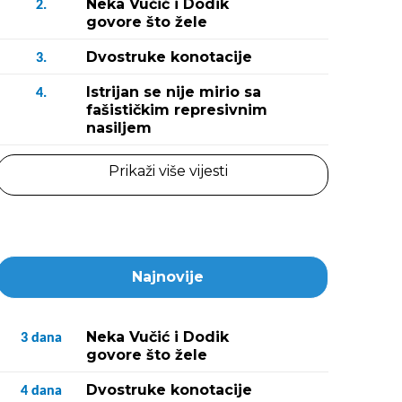
Neka Vučić i Dodik
2.
govore što žele
Dvostruke konotacije
3.
Istrijan se nije mirio sa
4.
fašističkim represivnim
nasiljem
Prikaži više vijesti
Najnovije
Neka Vučić i Dodik
3
dana
govore što žele
Dvostruke konotacije
4
dana