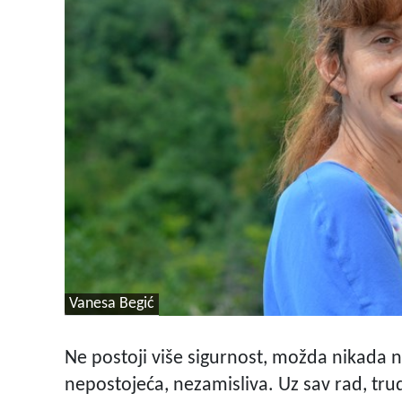
Vanesa Begić
Ne postoji više sigurnost, možda nikada ni
nepostojeća, nezamisliva. Uz sav rad, tru