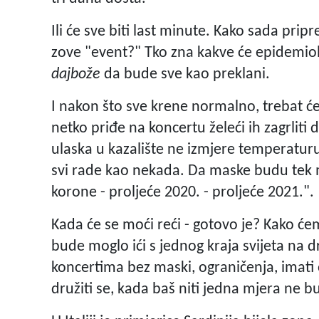
Ili će sve biti last minute. Kako sada pri
zove "event?" Tko zna kakve će epidemiolo
dajbože
da bude sve kao preklani.
I nakon što sve krene normalno, trebat će
netko priđe na koncertu želeći ih zagrliti 
ulaska u kazalište ne izmjere temperaturu
svi rade kao nekada. Da maske budu tek m
korone - proljeće 2020. - proljeće 2021.".
Kada će se moći reći - gotovo je? Kako ćem
bude moglo ići s jednog kraja svijeta na d
koncertima bez maski, ograničenja, imati 
družiti se, kada baš niti jedna mjera ne b