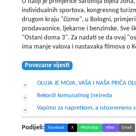
U Italiji je primjerice Sardinija bijela zo
individualnih sportova, kongresnog turizm
drugom kraju "čizme", u Bologni, primjer
prodavaonice, ljekarne i benzinske. Sve šk
"Ostani doma 3". Za nadati se da ovaj "os
ima manje valova i nastavaka filmova o Ke
Povezane vijesti
OLUJA JE MOJA, VAŠA I NAŠA PRIČA OLU
Rekordi komunalnog (ne)reda
Vapimo za napretkom, a istovremeno s
Podijeli:
Facebook
X
WhatsApp
Viber
Email