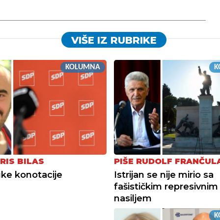
VIŠE IZ RUBRIKE
KOLUMNA
K
RIS BILAS
PIŠE RUDOLF FRANČUL
ke konotacije
Istrijan se nije mirio sa
fašističkim represivnim
nasiljem
K