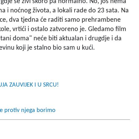
na, gdje se živi skoro pa normalno. No, još nema
a i noćnog života, a lokali rade do 23 sata. Na
ice, dva tjedna će raditi samo prehrambene
ole, vrtići i ostalo zatvoreno je. Gledamo film
tani doma" neće biti aktualan i drugdje i da
vinu koji je stalno bio sam u kući.
JA ZAUVIJEK I U SRCU!
e protiv njega borimo