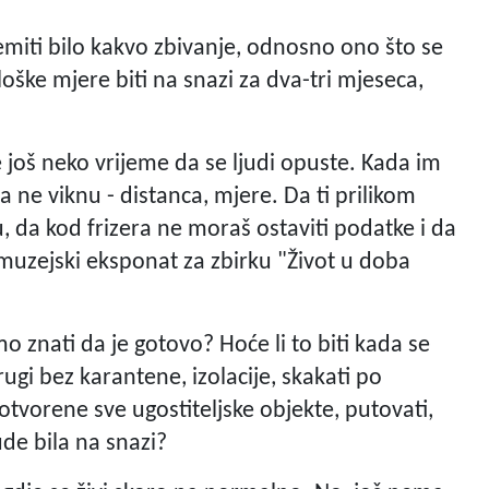
premiti bilo kakvo zbivanje, odnosno ono što se
ške mjere biti na snazi za dva-tri mjeseca,
 još neko vrijeme da se ljudi opuste. Kada im
da ne viknu - distanca, mjere. Da ti prilikom
, da kod frizera ne moraš ostaviti podatke i da
uzejski eksponat za zbirku "Život u doba
o znati da je gotovo? Hoće li to biti kada se
rugi bez karantene, izolacije, skakati po
otvorene sve ugostiteljske objekte, putovati,
ude bila na snazi?