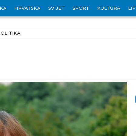
IKA
HRVATSKA
SVIJET
SPORT
KULTURA
LI
POLITIKA