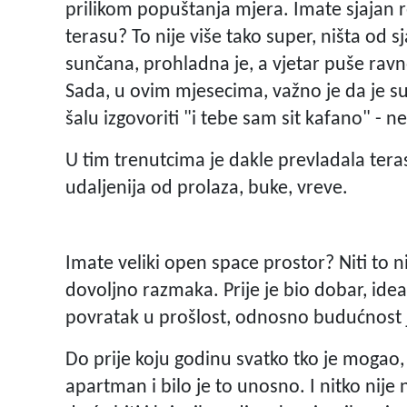
prilikom popuštanja mjera. Imate sjajan 
terasu? To nije više tako super, ništa od s
sunčana, prohladna je, a vjetar puše ravno 
Sada, u ovim mjesecima, važno je da je sun
šalu izgovoriti "i tebe sam sit kafano" - ne
U tim trenutcima je dakle prevladala tera
udaljenija od prolaza, buke, vreve.
Imate veliki open space prostor? Niti to n
dovoljno razmaka. Prije je bio dobar, idea
povratak u prošlost, odnosno budućnost je
Do prije koju godinu svatko tko je mogao,
apartman i bilo je to unosno. I nitko nije 