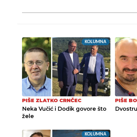
KOLUMNA
PIŠE ZLATKO CRNČEC
PIŠE BO
Neka Vučić i Dodik govore što
Dvostru
žele
KOLUMNA