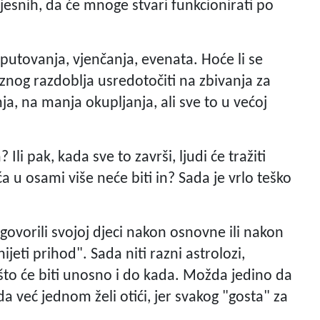
zvjesnih, da će mnoge stvari funkcionirati po
 putovanja, vjenčanja, evenata. Hoće li se
aznog razdoblja usredotočiti na zbivanja za
ja, na manja okupljanja, ali sve to u većoj
 Ili pak, kada sve to završi, ljudi će tražiti
a u osami više neće biti in? Sada je vrlo teško
 govorili svojoj djeci nakon osnovne ili nakon
nijeti prihod". Sada niti razni astrolozi,
što će biti unosno i do kada. Možda jedino da
a već jednom želi otići, jer svakog "gosta" za