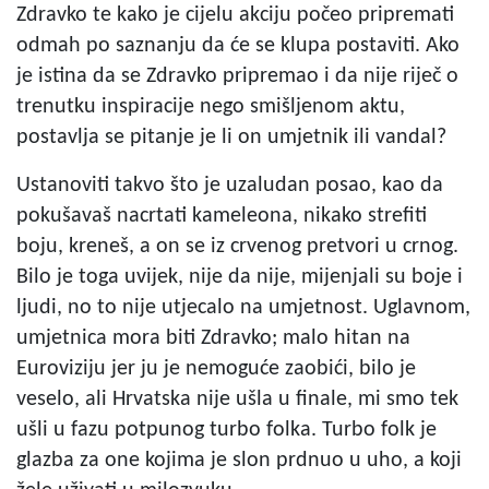
Zdravko te kako je cijelu akciju počeo pripremati
odmah po saznanju da će se klupa postaviti. Ako
je istina da se Zdravko pripremao i da nije riječ o
trenutku inspiracije nego smišljenom aktu,
postavlja se pitanje je li on umjetnik ili vandal?
Ustanoviti takvo što je uzaludan posao, kao da
pokušavaš nacrtati kameleona, nikako strefiti
boju, kreneš, a on se iz crvenog pretvori u crnog.
Bilo je toga uvijek, nije da nije, mijenjali su boje i
ljudi, no to nije utjecalo na umjetnost. Uglavnom,
umjetnica mora biti Zdravko; malo hitan na
Euroviziju jer ju je nemoguće zaobići, bilo je
veselo, ali Hrvatska nije ušla u finale, mi smo tek
ušli u fazu potpunog turbo folka. Turbo folk je
glazba za one kojima je slon prdnuo u uho, a koji