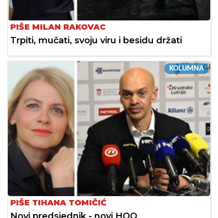
PIŠE MILAN RAKOVAC
Trpiti, mučati, svoju viru i besidu držati
KOLUMNA
PIŠE TIHANA TOMIČIĆ
Novi predsjednik - novi HOO