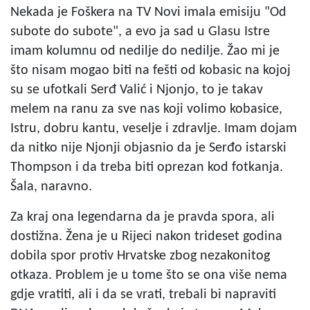
Nekada je Foškera na TV Novi imala emisiju "Od
subote do subote", a evo ja sad u Glasu Istre
imam kolumnu od nedilje do nedilje. Žao mi je
što nisam mogao biti na fešti od kobasic na kojoj
su se ufotkali Serđ Valić i Njonjo, to je takav
melem na ranu za sve nas koji volimo kobasice,
Istru, dobru kantu, veselje i zdravlje. Imam dojam
da nitko nije Njonji objasnio da je Serđo istarski
Thompson i da treba biti oprezan kod fotkanja.
Šala, naravno.
Za kraj ona legendarna da je pravda spora, ali
dostižna. Žena je u Rijeci nakon trideset godina
dobila spor protiv Hrvatske zbog nezakonitog
otkaza. Problem je u tome što se ona više nema
gdje vratiti, ali i da se vrati, trebali bi napraviti