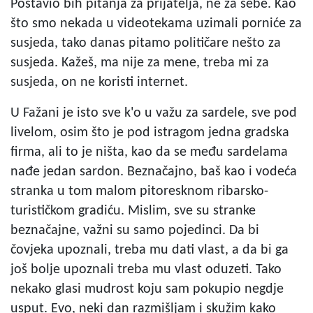
Postavio bih pitanja za prijatelja, ne za sebe. Kao
što smo nekada u videotekama uzimali porniće za
susjeda, tako danas pitamo političare nešto za
susjeda. Kažeš, ma nije za mene, treba mi za
susjeda, on ne koristi internet.
U Fažani je isto sve k'o u važu za sardele, sve pod
livelom, osim što je pod istragom jedna gradska
firma, ali to je ništa, kao da se među sardelama
nađe jedan sardon. Beznačajno, baš kao i vodeća
stranka u tom malom pitoresknom ribarsko-
turističkom gradiću. Mislim, sve su stranke
beznačajne, važni su samo pojedinci. Da bi
čovjeka upoznali, treba mu dati vlast, a da bi ga
još bolje upoznali treba mu vlast oduzeti. Tako
nekako glasi mudrost koju sam pokupio negdje
usput. Evo, neki dan razmišljam i skužim kako