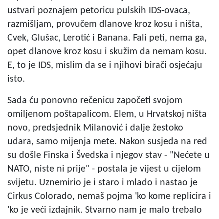
ustvari poznajem petoricu pulskih IDS-ovaca,
razmišljam, provučem dlanove kroz kosu i ništa,
Cvek, Glušac, Lerotić i Banana. Fali peti, nema ga,
opet dlanove kroz kosu i skužim da nemam kosu.
E, to je IDS, mislim da se i njihovi birači osjećaju
isto.
Sada ću ponovno rečenicu započeti svojom
omiljenom poštapalicom. Elem, u Hrvatskoj ništa
novo, predsjednik Milanović i dalje žestoko
udara, samo mijenja mete. Nakon susjeda na red
su došle Finska i Švedska i njegov stav - "Nećete u
NATO, niste ni prije" - postala je vijest u cijelom
svijetu. Uznemirio je i staro i mlado i nastao je
Cirkus Colorado, nemaš pojma 'ko kome replicira i
'ko je veći izdajnik. Stvarno nam je malo trebalo