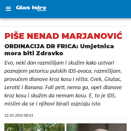
PIŠE NENAD MARJANOVIĆ
ORDINACIJA DR FRICA: Umjetnica
mora biti Zdravko
Evo, neki dan razmišljam i skužim kako ustvari
poznajem petoricu pulskih IDS-ovaca, razmišljam,
provučem dlanove kroz kosu i ništa, Cvek, Glušac,
Lerotić i Banana. Fali peti, nema ga, opet dlanove
kroz kosu i skužim da nemam kosu. E, to je IDS,
mislim da se i njihovi birači osjećaju isto
22.05.2022 06:01