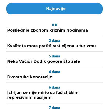
Najnovije
8
h
Posljednje zbogom kriznim godinama
2
dana
Kvaliteta mora pratiti rast cijena u turizmu
5
dana
Neka Vučić i Dodik govore što žele
6
dana
Dvostruke konotacije
6
dana
Istrijan se nije mirio sa fašističkim
represivnim nasiljem
7
dana