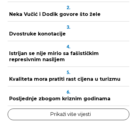
2.
Neka Vučić i Dodik govore što žele
3.
Dvostruke konotacije
4.
Istrijan se nije mirio sa fašističkim
represivnim nasiljem
5.
Kvaliteta mora pratiti rast cijena u turizmu
6.
Posljednje zbogom kriznim godinama
Prikaži više vijesti