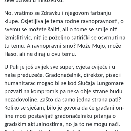
žele uživati u milozvuku.
No, vratimo se Zdravku i njegovom farbanju
klupe. Osjetljiva je tema rodne ravnopravnosti, o
svemu se možete šaliti, ali o tome se smije niti
izmisliti vic, niti je poželjno satirički se osvrnuti na
tu temu. A ravnopravni smo? Može Mujo, može
Haso, ali ne diraj u ovu temu.
U Puli je još uvijek sve super, cvjeta cvijeće i u
naše preduzeće. Gradonačelnik, direktor, pisac i
humanitarac mogao bi se kod Slučaja Lungomare
pozvati na kompromis pa neka obje strane budu
nezadovoljne. Zašto da samo jedna strana pati?
Koliko se sjećam, bilo je govora da će građani on-
line moći postavljati gradonačelniku pitanja o
gradskim aktualnostima, no ja to ne mogu naći.