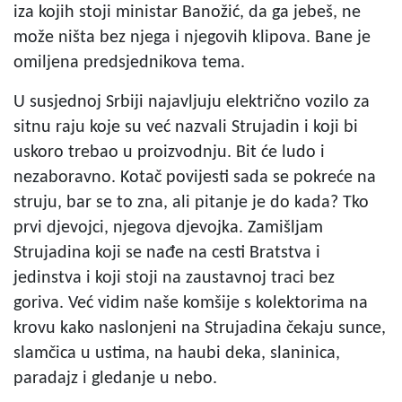
iza kojih stoji ministar Banožić, da ga jebeš, ne
može ništa bez njega i njegovih klipova. Bane je
omiljena predsjednikova tema.
U susjednoj Srbiji najavljuju električno vozilo za
sitnu raju koje su već nazvali Strujadin i koji bi
uskoro trebao u proizvodnju. Bit će ludo i
nezaboravno. Kotač povijesti sada se pokreće na
struju, bar se to zna, ali pitanje je do kada? Tko
prvi djevojci, njegova djevojka. Zamišljam
Strujadina koji se nađe na cesti Bratstva i
jedinstva i koji stoji na zaustavnoj traci bez
goriva. Već vidim naše komšije s kolektorima na
krovu kako naslonjeni na Strujadina čekaju sunce,
slamčica u ustima, na haubi deka, slaninica,
paradajz i gledanje u nebo.