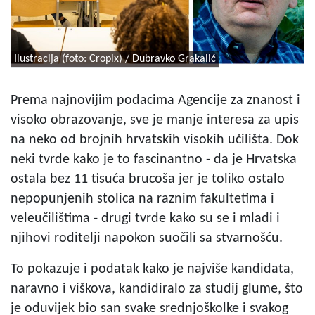
Ilustracija (foto: Cropix) / Dubravko Grakalić
Prema najnovijim podacima Agencije za znanost i
visoko obrazovanje, sve je manje interesa za upis
na neko od brojnih hrvatskih visokih učilišta. Dok
neki tvrde kako je to fascinantno - da je Hrvatska
ostala bez 11 tisuća brucoša jer je toliko ostalo
nepopunjenih stolica na raznim fakultetima i
veleučilištima - drugi tvrde kako su se i mladi i
njihovi roditelji napokon suočili sa stvarnošću.
To pokazuje i podatak kako je najviše kandidata,
naravno i viškova, kandidiralo za studij glume, što
je oduvijek bio san svake srednjoškolke i svakog