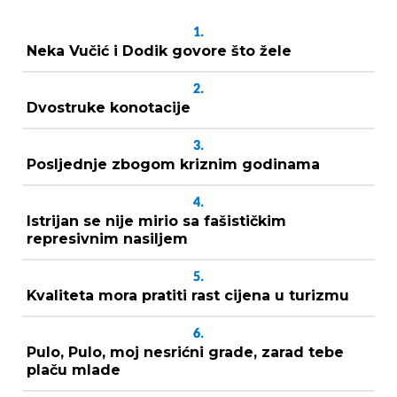
1.
Neka Vučić i Dodik govore što žele
2.
Dvostruke konotacije
3.
Posljednje zbogom kriznim godinama
4.
Istrijan se nije mirio sa fašističkim
represivnim nasiljem
5.
Kvaliteta mora pratiti rast cijena u turizmu
6.
Pulo, Pulo, moj nesrićni grade, zarad tebe
plaču mlade