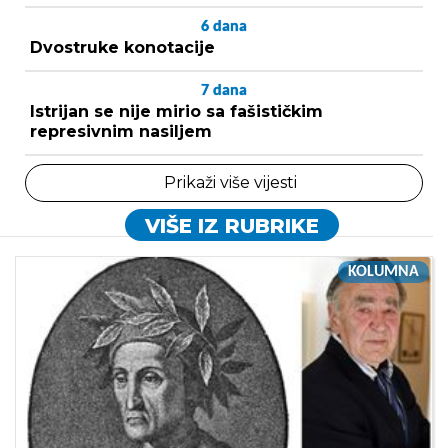
6
dana
Dvostruke konotacije
7
dana
Istrijan se nije mirio sa fašističkim
represivnim nasiljem
Prikaži više vijesti
VIŠE IZ RUBRIKE
KOLUMNA