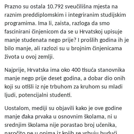
Prazno su ostala 10.792 sveučilišna mjesta na
raznim preddiplomskim i integriranim studijskim
programima. Ima li, zaista, razloga da smo
fascinirani činjenicom da se u Hrvatskoj upisuje
manje studenata nego prije? I prošlih godina ih je
bilo manje, ali razlozi su u brojnim činjenicama
života u ovoj zemlji.
Najprije, Hrvatska ima oko 400 tisuća stanovnika
manje nego prije deset godina, a dobar dio onih
koji su otišli iz nje trbuhom za kruhom su mladi
ljudi, potencijalni studenti.
Uostalom, mediji su objavili kako je ove godine
manje đaka prvaka u osnovnim školama, ni u
srednjim školama nije porastao broj učenika,
naročito ne u onima iz kojih se vrbuju budući