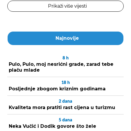
Prikaži više vijesti
Najnovije
8
h
Pulo, Pulo, moj nesrićni grade, zarad tebe
plaču mlade
18
h
Posljednje zbogom kriznim godinama
2
dana
Kvaliteta mora pratiti rast cijena u turizmu
5
dana
Neka Vučić i Dodik govore što žele