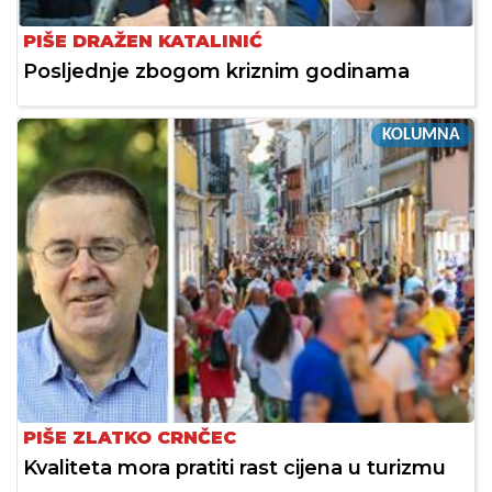
PIŠE DRAŽEN KATALINIĆ
Posljednje zbogom kriznim godinama
KOLUMNA
PIŠE ZLATKO CRNČEC
Kvaliteta mora pratiti rast cijena u turizmu