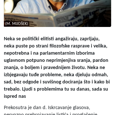
(M. MIJOŠEK)
Neka se politički elitisti angažiraju, zaprljaju,
neka puste po strani filozofske rasprave i velika,
nepotrebna i na parlamentarnim izborima
uglavnom potpuno neprimjenjiva sranja, pardon
znanja, o boljem i pravednijem životu. Neka ne
izbjegavaju tuđe probleme, neka djeluju odmah,
sad, bez odgode i suvišnog dociranja što i kako bi
trebalo. Ljudi s problemima tu su danas, sada su
ispred nas
Prekosutra je dan d. Iskrcavanje glasova,
nervozno prebrojavanje listića i proglašenje