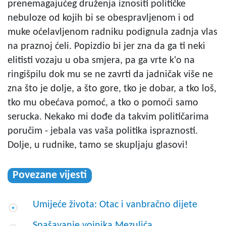
prenemagajućeg druženja iznositi političke
nebuloze od kojih bi se obespravljenom i od
muke oćelavljenom radniku podignula zadnja vlas
na praznoj ćeli. Popizdio bi jer zna da ga ti neki
elitisti vozaju u oba smjera, pa ga vrte k'o na
ringišpilu dok mu se ne zavrti da jadničak više ne
zna što je dolje, a što gore, tko je dobar, a tko loš,
tko mu obećava pomoć, a tko o pomoći samo
serucka. Nekako mi dođe da takvim političarima
poručim - jebala vas vaša politika ispraznosti.
Dolje, u rudnike, tamo se skupljaju glasovi!
Povezane vijesti
Umijeće života: Otac i vanbračno dijete
Spašavanje vojnika Mezulića