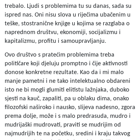
trebalo. Ljudi s problemima tu su danas, sada su
ispred nas. Oni nisu slova u riječima ubačenim u
teške, stostranične knjige u kojima se razglaba o
naprednom društvu, ekonomiji, socijalizmu i
kapitalizmu, profitu i samoupravljanju.
Ovo društvo s pratećim problemima treba
političare koji djeluju promptno i čije aktivnosti
donose konkretne rezultate. Kao da i mi malo
manje pametni i ne tako intelektualno obdareni
isto ne bi mogli glumiti elitistu lažnjaka, duboko
sjesti na kauč, zapaliti, pa u oblaku dima, onako
filozofski naširoko i nausko, slijeva nadesno, zgora
prema dolje, može i s malo predrasuda, mudro i
mudrijaški mudrovati, praviti se mudrijim od
najmudrijih te na početku, sredini i kraju takvog