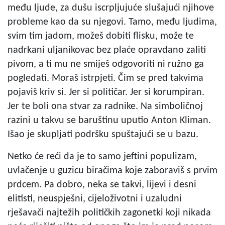
među ljude, za dušu iscrpljujuće slušajući njihove
probleme kao da su njegovi. Tamo, među ljudima,
svim tim jadom, možeš dobiti flisku, može te
nadrkani uljanikovac bez plaće opravdano zaliti
pivom, a ti mu ne smiješ odgovoriti ni ružno ga
pogledati. Moraš istrpjeti. Čim se pred takvima
pojaviš kriv si. Jer si političar. Jer si korumpiran.
Jer te boli ona stvar za radnike. Na simboličnoj
razini u takvu se baruštinu uputio Anton Kliman.
Išao je skupljati podršku spuštajući se u bazu.
Netko će reći da je to samo jeftini populizam,
uvlačenje u guzicu biračima koje zaboraviš s prvim
prdcem. Pa dobro, neka se takvi, lijevi i desni
elitisti, neuspješni, cijeloživotni i uzaludni
rješavači najtežih političkih zagonetki koji nikada