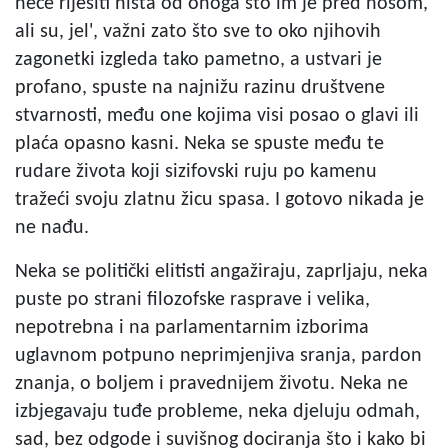
neće riješiti ništa od onoga što im je pred nosom,
ali su, jel', važni zato što sve to oko njihovih
zagonetki izgleda tako pametno, a ustvari je
profano, spuste na najnižu razinu društvene
stvarnosti, među one kojima visi posao o glavi ili
plaća opasno kasni. Neka se spuste među te
rudare života koji sizifovski ruju po kamenu
tražeći svoju zlatnu žicu spasa. I gotovo nikada je
ne nađu.
Neka se politički elitisti angažiraju, zaprljaju, neka
puste po strani filozofske rasprave i velika,
nepotrebna i na parlamentarnim izborima
uglavnom potpuno neprimjenjiva sranja, pardon
znanja, o boljem i pravednijem životu. Neka ne
izbjegavaju tuđe probleme, neka djeluju odmah,
sad, bez odgode i suvišnog dociranja što i kako bi