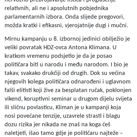
relativnih, ali ne i apsolutnih pobjednika
parlamentarnih izbora. Onda slijede pregovori,
možda kratki i efikasni, vjerojatnije dugi i mučni.
Mirnu kampanju u 8. izbornoj jedinici obilježio je
veliki povratak HDZ-ovca Antona Klimana. U
kratkom vremenu podsjetio je da je posao
političara biti u narodu i među narodom. I bio je
takav, svakako drukčiji od drugih. Dok su većina
njegovih kolega političara odnarođeni i uglavnom
falši elitisti koji žive za besplatan ručak, poklonjen
vikend, koruptivni seminar u drugom dijelu svijeta
ili sličnu povlasticu, Kliman je u kampanji koja
nosi povećane tenzije, uzavrele strasti i blagu
dozu rizika jer nikada ne znaš na koga ćeš
naletjeti, išao tamo gdje je političaru najteže –