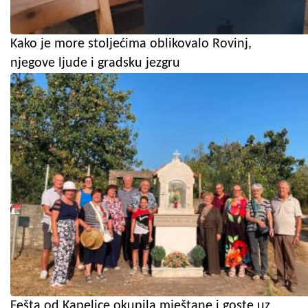
Kako je more stoljećima oblikovalo Rovinj,
njegove ljude i gradsku jezgru
Fešta od Kapelice okupila mještane i goste uz