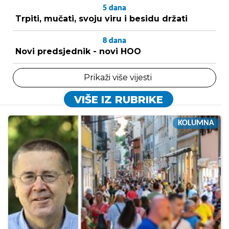
5
dana
Trpiti, mučati, svoju viru i besidu držati
8
dana
Novi predsjednik - novi HOO
Prikaži više vijesti
VIŠE IZ RUBRIKE
KOLUMNA