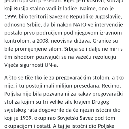
jedan opasan presedan. Riječ je o Kosovu, slučaju
koji Rusija stalno vadi iz ladice. Naime, ono je
1999. bilo teritorij Savezne Republike Jugoslavije,
odnosno Srbije, da bi nakon NATO-ve intervencije
postalo prvo područjem pod njegovom izravnom
kontrolom, a 2008. neovisna država. Granice su
bile promijenjene silom. Srbija se i dalje ne miri s
tim ishodom pozivajući se na važeću rezoluciju
Vijeća sigurnosti UN-a.
A što se tiče tko je za pregovaračkim stolom, a tko
nije, i tu postoji mali milijun presedana. Recimo,
Poljska nije bila pozvana ni za kakav pregovarački
stol za kojim su tri velike sile krajem Drugog
svjetskog rata dogovorile da će njezin istočni dio
koji je 1939. okupirao Sovjetski Savez pod tom
okupacijom i ostati. A taj je istočni dio Poljske