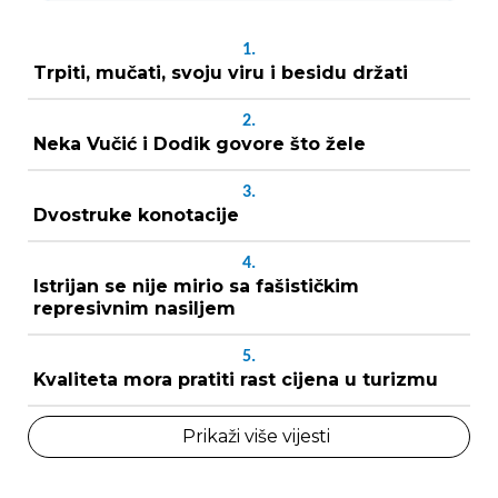
1.
Trpiti, mučati, svoju viru i besidu držati
2.
Neka Vučić i Dodik govore što žele
3.
Dvostruke konotacije
4.
Istrijan se nije mirio sa fašističkim
represivnim nasiljem
5.
Kvaliteta mora pratiti rast cijena u turizmu
Prikaži više vijesti