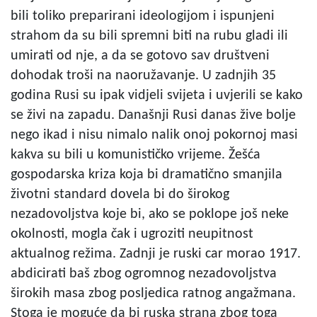
bili toliko preparirani ideologijom i ispunjeni
strahom da su bili spremni biti na rubu gladi ili
umirati od nje, a da se gotovo sav društveni
dohodak troši na naoružavanje. U zadnjih 35
godina Rusi su ipak vidjeli svijeta i uvjerili se kako
se živi na zapadu. Današnji Rusi danas žive bolje
nego ikad i nisu nimalo nalik onoj pokornoj masi
kakva su bili u komunističko vrijeme. Žešća
gospodarska kriza koja bi dramatično smanjila
životni standard dovela bi do širokog
nezadovoljstva koje bi, ako se poklope još neke
okolnosti, mogla čak i ugroziti neupitnost
aktualnog režima. Zadnji je ruski car morao 1917.
abdicirati baš zbog ogromnog nezadovoljstva
širokih masa zbog posljedica ratnog angažmana.
Stoga je moguće da bi ruska strana zbog toga