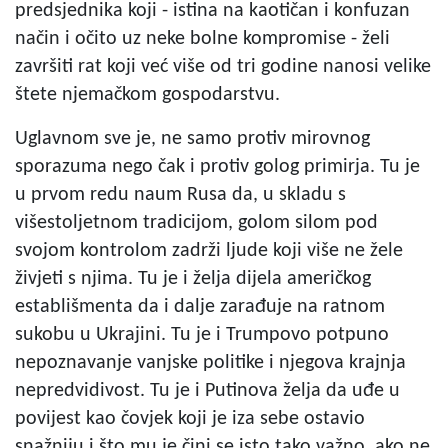
predsjednika koji - istina na kaotičan i konfuzan
način i očito uz neke bolne kompromise - želi
završiti rat koji već više od tri godine nanosi velike
štete njemačkom gospodarstvu.
Uglavnom sve je, ne samo protiv mirovnog
sporazuma nego čak i protiv golog primirja. Tu je
u prvom redu naum Rusa da, u skladu s
višestoljetnom tradicijom, golom silom pod
svojom kontrolom zadrži ljude koji više ne žele
živjeti s njima. Tu je i želja dijela američkog
establišmenta da i dalje zarađuje na ratnom
sukobu u Ukrajini. Tu je i Trumpovo potpuno
nepoznavanje vanjske politike i njegova krajnja
nepredvidivost. Tu je i Putinova želja da uđe u
povijest kao čovjek koji je iza sebe ostavio
snažniju i što mu je čini se isto tako važno, ako ne