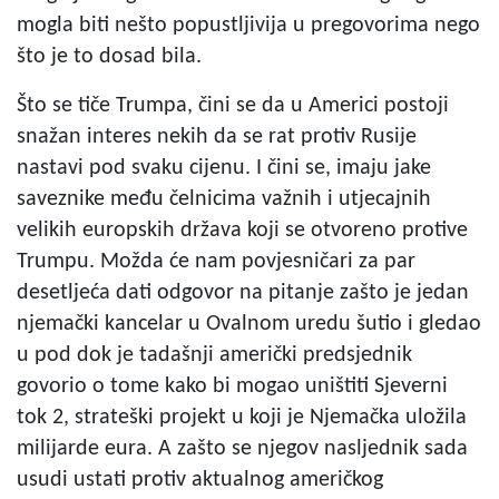
mogla biti nešto popustljivija u pregovorima nego
što je to dosad bila.
Što se tiče Trumpa, čini se da u Americi postoji
snažan interes nekih da se rat protiv Rusije
nastavi pod svaku cijenu. I čini se, imaju jake
saveznike među čelnicima važnih i utjecajnih
velikih europskih država koji se otvoreno protive
Trumpu. Možda će nam povjesničari za par
desetljeća dati odgovor na pitanje zašto je jedan
njemački kancelar u Ovalnom uredu šutio i gledao
u pod dok je tadašnji američki predsjednik
govorio o tome kako bi mogao uništiti Sjeverni
tok 2, strateški projekt u koji je Njemačka uložila
milijarde eura. A zašto se njegov nasljednik sada
usudi ustati protiv aktualnog američkog