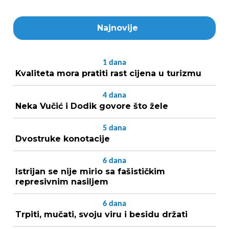
Najnovije
1
dana
Kvaliteta mora pratiti rast cijena u turizmu
4
dana
Neka Vučić i Dodik govore što žele
5
dana
Dvostruke konotacije
6
dana
Istrijan se nije mirio sa fašističkim
represivnim nasiljem
6
dana
Trpiti, mučati, svoju viru i besidu držati