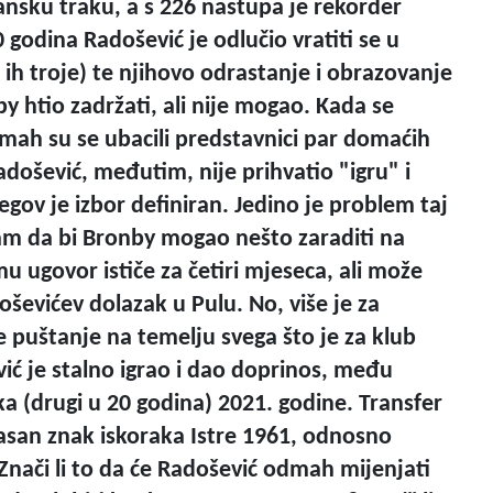
ansku traku, a s 226 nastupa je rekorder
godina Radošević je odlučio vratiti se u
ih troje) te njihovo odrastanje i obrazovanje
by htio zadržati, ali nije mogao. Kada se
dmah su se ubacili predstavnici par domaćih
došević, međutim, nije prihvatio "igru" i
jegov je izbor definiran. Jedino je problem taj
ojam da bi Bronby mogao nešto zaraditi na
mu ugovor ističe za četiri mjeseca, ali može
ševićev dolazak u Pulu. No, više je za
ije puštanje na temelju svega što je za klub
ić je stalno igrao i dao doprinos, među
a (drugi u 20 godina) 2021. godine. Transfer
o jasan znak iskoraka Istre 1961, odnosno
Znači li to da će Radošević odmah mijenjati