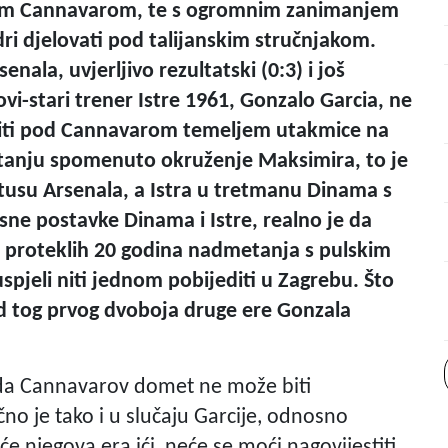
iom Cannavarom, te s ogromnim zanimanjem
ri djelovati pod talijanskim stručnjakom.
ala, uvjerljivo rezultatski (0:3) i još
ovi-stari trener Istre 1961, Gonzalo Garcia, ne
biti pod Cannavarom temeljem utakmice na
pitanju spomenuto okruženje Maksimira, to je
tusu Arsenala, a Istra u tretmanu Dinama s
ne postavke Dinama i Istre, realno je da
u proteklih 20 godina nadmetanja s pulskim
spjeli niti jednom pobijediti u Zagrebu. Što
od tog prvog dvoboja druge ere Gonzala
u da Cannavarov domet ne može biti
no je tako i u slučaju Garcije, odnosno
e njegova era ići, neće se moći nagovijestiti