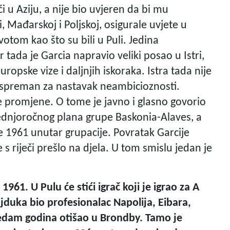
ći u Aziju, a nije bio uvjeren da bi mu
ini, Mađarskoj i Poljskoj, osigurale uvjete u
ivotom kao što su bili u Puli. Jedina
 tada je Garcia napravio veliki posao u Istri,
uropske vize i daljnjih iskoraka. Istra tada nije
io spreman za nastavak neambicioznosti.
e promjene. O tome je javno i glasno govorio
ednjoročnog plana grupe Baskonia-Alaves, a
re 1961 unutar grupacije. Povratak Garcije
 s riječi prešlo na djela. U tom smislu jedan je
961. U Pulu će stići igrač koji je igrao za A
jduka bio profesionalac Napolija, Eibara,
e sedam godina otišao u Brondby. Tamo je