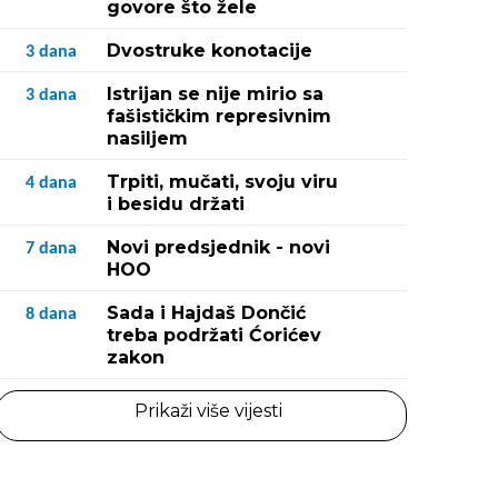
govore što žele
Dvostruke konotacije
3
dana
Istrijan se nije mirio sa
3
dana
fašističkim represivnim
nasiljem
Trpiti, mučati, svoju viru
4
dana
i besidu držati
Novi predsjednik - novi
7
dana
HOO
Sada i Hajdaš Dončić
8
dana
treba podržati Ćorićev
zakon
Prikaži više vijesti