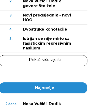
Neka Vučić i Dodik
2.
govore što žele
Novi predsjednik - novi
3.
HOO
Dvostruke konotacije
4.
Istrijan se nije mirio sa
5.
fašističkim represivnim
nasiljem
Prikaži više vijesti
Najnovije
Neka Vučić i Dodik
2
dana