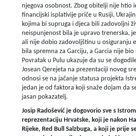
njegova osobnost. Zbog obitelji nije htio i
financijski isplativije priče u Rusiji, Ukraj
kojima bi supruga i djeca bili zadovoljni ž
neispunjenost bila je upravo trenerska, jer
ali nije dobio zadovoljštinu u osiguranju e
bila spremna za Garciju, a Garcia nije b
Povratak u Pulu ukazuje da su se dogodil
Josean Qerejeta na prezentaciji novog sr
odnosi se na jačanje statusa projekta Ist
jedan je od faktora koji snaže dojam da se
jasan pokazatelj.
Josip Radošević je dogovorio sve s Istrom 1
reprezentaciju Hrvatske, koji je nakon Ha
Rijeke, Red Bull Salzbuga, a koji je prij