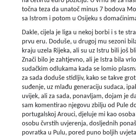
na četvrtu euro poziciju. U vrhu se za nas
točna teza da unatoč minus 7 bodova Modri 
sa Istrom i potom u Osijeku s domaćinim
Dakle, cijela je liga u nekoj borbi i s te 
prvu eru. Doduše, u drugoj mu sezoni bila j
kraju uzela Rijeka, ali su uz Istru bili još
Znači bilo je zahtjevno, ali je Istra bila 
sudačkim odlukama kada se lomio plasman.
za sada doduše stidljiv, kako se takve gr
suđenje, uz mlađu generaciju sudaca, ipak
uvijek, ali za sada, ponavljam, dojam je 
sam komentirao njegovu zbilju od Pule do
portugalskoj Arouci, djeluje mi kao osoba "
osobu čvrstih uvjerenja, dosljednih ponaša
povratka u Pulu, pored puno boljih uvjeta 