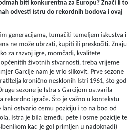
 odmah biti konkurentna za Europu? Znači li to
dmah odvesti Istru do rekordnih bodova i ovaj
m generacijama, tumačiti temeljem iskustva i
ena ne može ubrzati, kupiti ili preskočiti. Znaju
o za razvoj igre, momčadi, kvalitete
h općenitih životnih stvarnosti, treba vrijeme
imjer Garcije nam je vrlo slikovit. Prve sezone
ratitelja kronično nesklonih Istri 1961, što god
 Druge sezone je Istra s Garcijom ostvarila
 rekordno igrače. Što je važno u kontekstu
e lani ostvario osmu poziciju i to na bod od
a, Istra je bila između pete i osme pozicije te
ibenikom kad je gol primljen u nadoknadi)