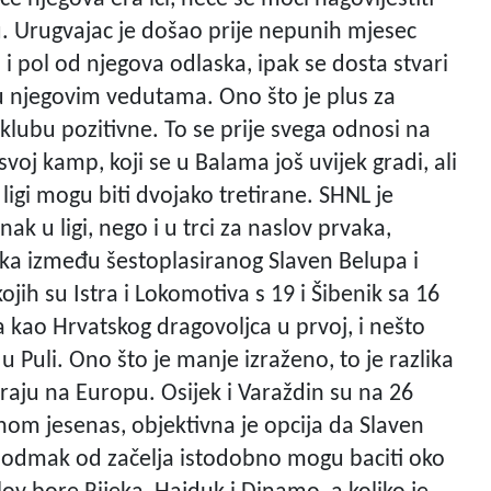
 Urugvajac je došao prije nepunih mjesec
 i pol od njegova odlaska, ipak se dosta stvari
no u njegovim vedutama. Ono što je plus za
klubu pozitivne. To se prije svega odnosi na
svoj kamp, koji se u Balama još uvijek gradi, ali
ligi mogu biti dvojako tretirane. SHNL je
ak u ligi, nego i u trci za naslov prvaka,
ika između šestoplasiranog Slaven Belupa i
jih su Istra i Lokomotiva s 19 i Šibenik sa 16
kao Hrvatskog dragovoljca u prvoj, i nešto
u Puli. Ono što je manje izraženo, to je razlika
riraju na Europu. Osijek i Varaždin su na 26
enom jesenas, objektivna je opcija da Slaven
uz odmak od začelja istodobno mogu baciti oko