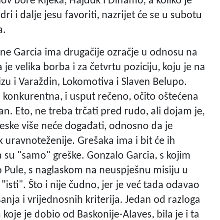
lov bore Rijeka, Hajduk i Dinamo, a koliko je
i dalje jesu favoriti, nazrijet će se u subotu
a.
strane Garcia ima drugačije ozračje u odnosu na
e velika borba i za četvrtu poziciju, koju je na
 blizu i Varaždin, Lokomotiva i Slaven Belupo.
vrlo konkurentna, i usput rečeno, očito oštećena
 Eto, ne treba trčati pred rudo, ali dojam je,
oteske više neće događati, odnosno da je
 uravnoteženije. Grešaka ima i bit će ih
da su "samo" greške. Gonzalo Garcia, s kojim
 Pule, s naglaskom na neuspješnu misiju u
isti". Što i nije čudno, jer je već tada odavao
nja i vrijednosnih kriterija. Jedan od razloga
koje je dobio od Baskonije-Alaves, bila je i ta