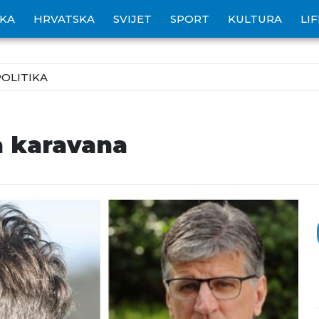
IKA
HRVATSKA
SVIJET
SPORT
KULTURA
LI
POLITIKA
a karavana