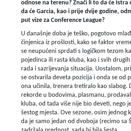
odnose na terenu? Znači li to da će Istra
da će Garcia, kao i prije dvije godine, o
put vize za Conference League?
U današnje doba je teško, pogotovo mlađi
činjenica iz prošlosti, kako se faktor vrem
se neupućeni sprdati s logičkom tezom kak
pojedinca ili rasta kluba, kao i svih drugi
rada i sazrijevanja situacija. Uostalom, pr
se ostvarila deveta pozicija i onda se od p
ona učinila, trenera tretiralo kao slabog.
rekorde u bodovima, plasmanu, prodavala
kluba, od tada više nije bio deveti, nego j
šestog mjesta. Ove sezone, osim jednog kol
da je samo jedan od dvoboja (recimo sa Š
zadržala prednost, sada bi bila šesta.