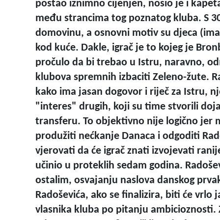
postao iznimno cijenjen, nosio je i kapet
među strancima tog poznatog kluba. S 30 
domovinu, a osnovni motiv su djeca (ima 
kod kuće. Dakle, igrač je to kojeg je Bron
pročulo da bi trebao u Istru, naravno, o
klubova spremnih izbaciti Zeleno-žute. Ra
kako ima jasan dogovor i riječ za Istru, n
"interes" drugih, koji su time stvorili d
transferu. To objektivno nije logično jer 
produžiti nećkanje Danaca i odgoditi Rado
vjerovati da će igrač znati izvojevati ran
učinio u proteklih sedam godina. Radošev
ostalim, osvajanju naslova danskog prvak
Radoševića, ako se finalizira, biti će vrl
vlasnika kluba po pitanju ambicioznosti. 