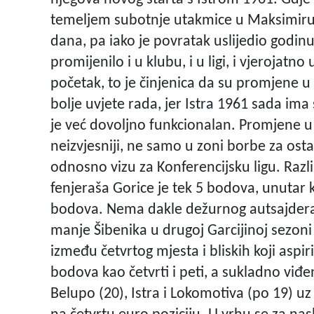
temeljem subotnje utakmice u Maksimiru.
dana, pa iako je povratak uslijedio godinu
promijenilo i u klubu, i u ligi, i vjerojat
početak, to je činjenica da su promjene u 
bolje uvjete rada, jer Istra 1961 sada ima 
je već dovoljno funkcionalan. Promjene u 
neizvjesniji, ne samo u zoni borbe za ostan
odnosno vizu za Konferencijsku ligu. Razl
fenjeraša Gorice je tek 5 bodova, unutar ko
bodova. Nema dakle dežurnog autsajdera 
manje Šibenika u drugoj Garcijinoj sezoni 
između četvrtog mjesta i bliskih koji aspi
bodova kao četvrti i peti, a sukladno viđ
Belupo (20), Istra i Lokomotiva (po 19) 