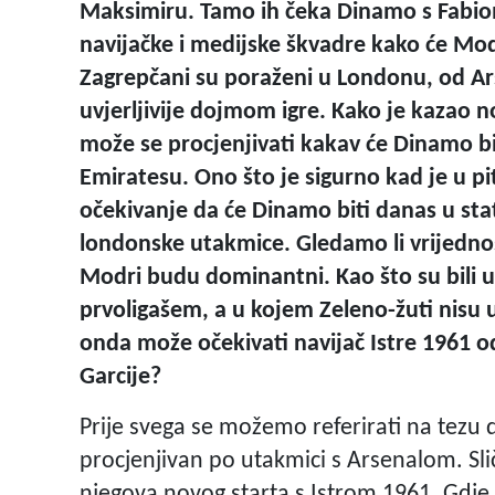
Maksimiru. Tamo ih čeka Dinamo s Fab
navijačke i medijske škvadre kako će Mod
Zagrepčani su poraženi u Londonu, od Arsen
uvjerljivije dojmom igre. Kako je kazao n
može se procjenjivati kakav će Dinamo 
Emiratesu. Ono što je sigurno kad je u 
očekivanje da će Dinamo biti danas u sta
londonske utakmice. Gledamo li vrijednos
Modri budu dominantni. Kao što su bili 
prvoligašem, a u kojem Zeleno-žuti nisu u
onda može očekivati navijač Istre 1961 
Garcije?
Prije svega se možemo referirati na tez
procjenjivan po utakmici s Arsenalom. Slič
njegova novog starta s Istrom 1961. Gdje ć