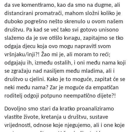
da sve komentiramo, kao da smo na dugme, ali
distancirani promatrači, mahom složni koliko je
duboko pogrešno nešto skrenulo u ovom našem
društvu. Pa kad se već tako svi gotovo unisono
slažemo da je sve otišlo kvragu, zapitajmo se tko
odgaja djecu koja ovo mogu napraviti svom
vršnjaku/inji?! Žao mi je, ali moram to reći;
odgajaju ih, između ostalih, i oni među nama koji
se zgražaju nad nasiljem među mladima, ali i
društvo u cjelini. Kako je to moguće, zapitat će se
neki među nama? Zar je moguće da empatičan
roditelj odgoji potpuno neempatično dijete?!
Dovoljno smo stari da kratko proanaliziramo
vlastite živote, kretanja u društvu, sustave
vrijednosti, odnose koje njegujemo, ali i one koje