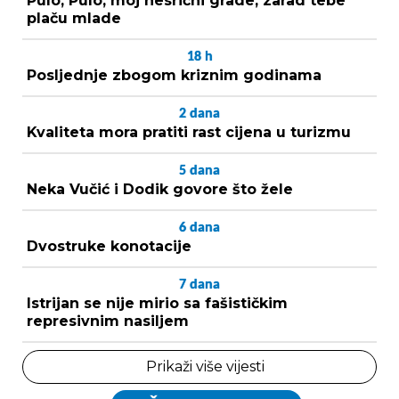
Pulo, Pulo, moj nesrićni grade, zarad tebe
plaču mlade
18
h
Posljednje zbogom kriznim godinama
2
dana
Kvaliteta mora pratiti rast cijena u turizmu
5
dana
Neka Vučić i Dodik govore što žele
6
dana
Dvostruke konotacije
7
dana
Istrijan se nije mirio sa fašističkim
represivnim nasiljem
Prikaži više vijesti