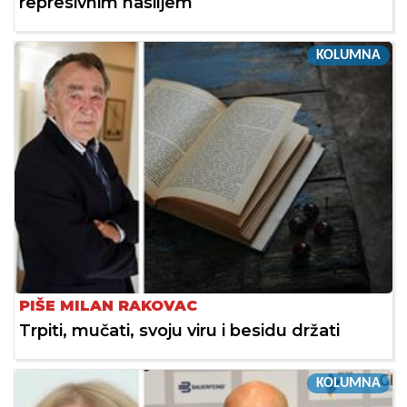
represivnim nasiljem
KOLUMNA
PIŠE MILAN RAKOVAC
Trpiti, mučati, svoju viru i besidu držati
KOLUMNA