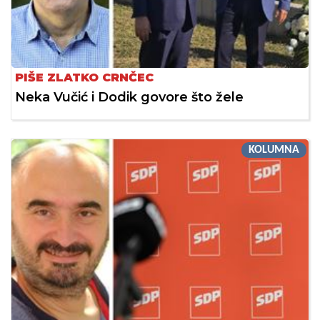
PIŠE ZLATKO CRNČEC
Neka Vučić i Dodik govore što žele
KOLUMNA