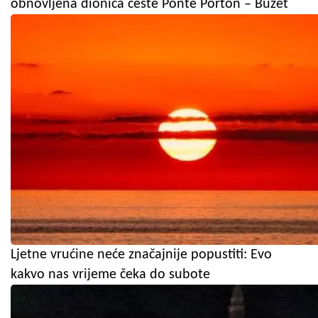
obnovljena dionica ceste Ponte Porton – Buzet
Ljetne vrućine neće značajnije popustiti: Evo
kakvo nas vrijeme čeka do subote