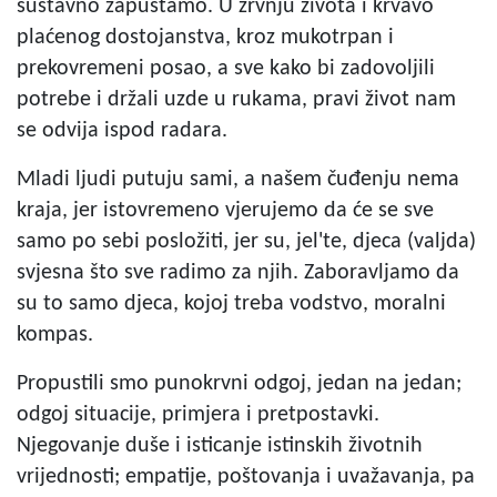
sustavno zapuštamo. U žrvnju života i krvavo
plaćenog dostojanstva, kroz mukotrpan i
prekovremeni posao, a sve kako bi zadovoljili
potrebe i držali uzde u rukama, pravi život nam
se odvija ispod radara.
Mladi ljudi putuju sami, a našem čuđenju nema
kraja, jer istovremeno vjerujemo da će se sve
samo po sebi posložiti, jer su, jel'te, djeca (valjda)
svjesna što sve radimo za njih. Zaboravljamo da
su to samo djeca, kojoj treba vodstvo, moralni
kompas.
Propustili smo punokrvni odgoj, jedan na jedan;
odgoj situacije, primjera i pretpostavki.
Njegovanje duše i isticanje istinskih životnih
vrijednosti; empatije, poštovanja i uvažavanja, pa