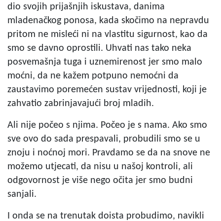
dio svojih prijašnjih iskustava, danima
mladenačkog ponosa, kada skočimo na nepravdu
pritom ne misleći ni na vlastitu sigurnost, kao da
smo se davno oprostili. Uhvati nas tako neka
posvemašnja tuga i uznemirenost jer smo malo
moćni, da ne kažem potpuno nemoćni da
zaustavimo poremećen sustav vrijednosti, koji je
zahvatio zabrinjavajući broj mladih.
Ali nije počeo s njima. Počeo je s nama. Ako smo
sve ovo do sada prespavali, probudili smo se u
znoju i noćnoj mori. Pravdamo se da na snove ne
možemo utjecati, da nisu u našoj kontroli, ali
odgovornost je više nego očita jer smo budni
sanjali.
I onda se na trenutak doista probudimo, navikli