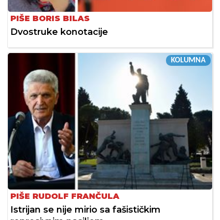
PIŠE BORIS BILAS
Dvostruke konotacije
KOLUMNA
PIŠE RUDOLF FRANČULA
Istrijan se nije mirio sa fašističkim