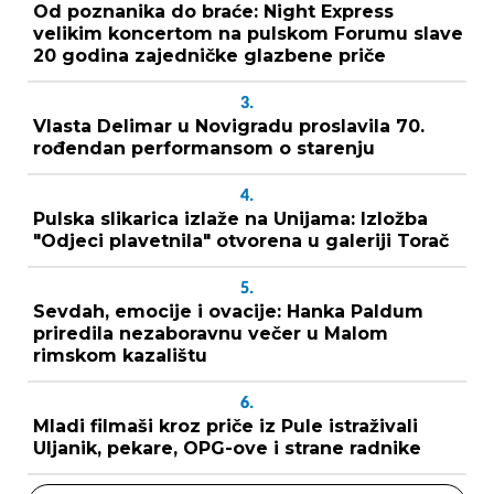
Od poznanika do braće: Night Express
velikim koncertom na pulskom Forumu slave
20 godina zajedničke glazbene priče
3.
Vlasta Delimar u Novigradu proslavila 70.
rođendan performansom o starenju
4.
Pulska slikarica izlaže na Unijama: Izložba
"Odjeci plavetnila" otvorena u galeriji Torač
5.
Sevdah, emocije i ovacije: Hanka Paldum
priredila nezaboravnu večer u Malom
rimskom kazalištu
6.
Mladi filmaši kroz priče iz Pule istraživali
Uljanik, pekare, OPG-ove i strane radnike