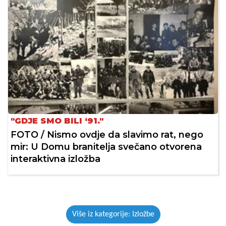
"GDJE SMO BILI ‘91."
FOTO / Nismo ovdje da slavimo rat, nego
mir: U Domu branitelja svečano otvorena
interaktivna izložba
Više iz kategorije: Izložbe