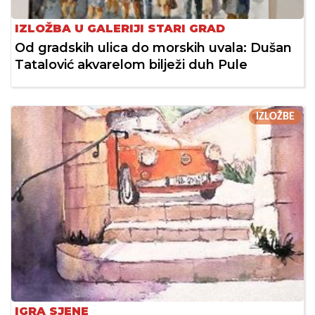
IZLOŽBA U GALERIJI STARI GRAD
Od gradskih ulica do morskih uvala: Dušan
Tatalović akvarelom bilježi duh Pule
IZLOŽBE
IGRA SJENE