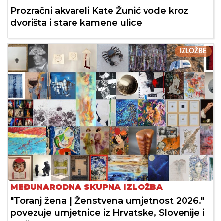
Prozračni akvareli Kate Žunić vode kroz
dvorišta i stare kamene ulice
IZLOŽBE
MEĐUNARODNA SKUPNA IZLOŽBA
"Toranj žena | Ženstvena umjetnost 2026."
povezuje umjetnice iz Hrvatske, Slovenije i