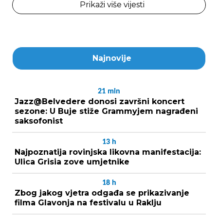
Prikaži više vijesti
Najnovije
21
min
Jazz@Belvedere donosi završni koncert
sezone: U Buje stiže Grammyjem nagrađeni
saksofonist
13
h
Najpoznatija rovinjska likovna manifestacija:
Ulica Grisia zove umjetnike
18
h
Zbog jakog vjetra odgađa se prikazivanje
filma Glavonja na festivalu u Raklju