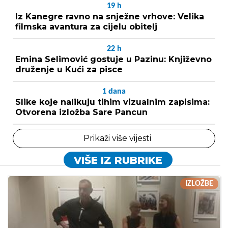
19
h
Iz Kanegre ravno na snježne vrhove: Velika
filmska avantura za cijelu obitelj
22
h
Emina Selimović gostuje u Pazinu: Književno
druženje u Kući za pisce
1
dana
Slike koje nalikuju tihim vizualnim zapisima:
Otvorena izložba Sare Pancun
Prikaži više vijesti
VIŠE IZ RUBRIKE
IZLOŽBE