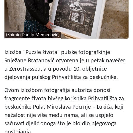
(Snimio Danilo Memedović)
Izložba "Puzzle života" pulske fotografkinje
Snježane Bratanović otvorena je u petak navečer
u Zerostrasseu, a u povodu 10. obljetnice
djelovanja pulskog Prihvatilišta za beskućnike.
Ovom izložbom fotografija autorica donosi
fragmente života bivšeg korisnika Prihvatilišta za
beskućnike Pula, Miroslava Pocrnje – Lukića, koji
nažalost nije više među nama, ali se uspjelo
sačuvati djelić onoga što je bio dio njegovoga
postojanja.