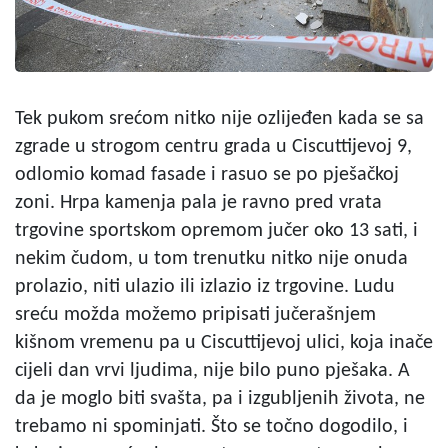
Tek pukom srećom nitko nije ozlijeđen kada se sa
zgrade u strogom centru grada u Ciscuttijevoj 9,
odlomio komad fasade i rasuo se po pješačkoj
zoni. Hrpa kamenja pala je ravno pred vrata
trgovine sportskom opremom jučer oko 13 sati, i
nekim čudom, u tom trenutku nitko nije onuda
prolazio, niti ulazio ili izlazio iz trgovine. Ludu
sreću možda možemo pripisati jučerašnjem
kišnom vremenu pa u Ciscuttijevoj ulici, koja inače
cijeli dan vrvi ljudima, nije bilo puno pješaka. A
da je moglo biti svašta, pa i izgubljenih života, ne
trebamo ni spominjati. Što se točno dogodilo, i