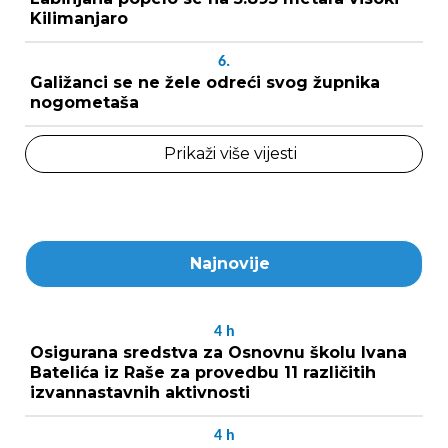
Kilimanjaro
6.
Galižanci se ne žele odreći svog župnika
nogometaša
Prikaži više vijesti
Najnovije
4
h
Osigurana sredstva za Osnovnu školu Ivana
Batelića iz Raše za provedbu 11 različitih
izvannastavnih aktivnosti
4
h