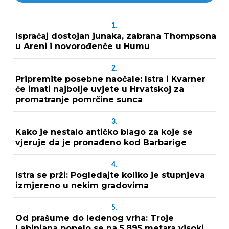
1.
Ispraćaj dostojan junaka, zabrana Thompsona
u Areni i novorođenče u Humu
2.
Pripremite posebne naočale: Istra i Kvarner
će imati najbolje uvjete u Hrvatskoj za
promatranje pomrčine sunca
3.
Kako je nestalo antičko blago za koje se
vjeruje da je pronađeno kod Barbarige
4.
Istra se prži: Pogledajte koliko je stupnjeva
izmjereno u nekim gradovima
5.
Od prašume do ledenog vrha: Troje
Labinjana popelo se na 5.895 metara visoki