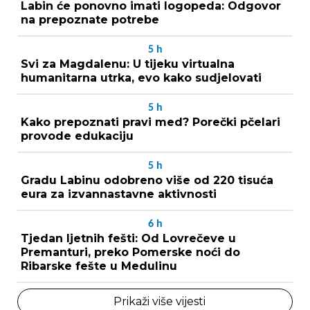
Labin će ponovno imati logopeda: Odgovor
na prepoznate potrebe
5
h
Svi za Magdalenu: U tijeku virtualna
humanitarna utrka, evo kako sudjelovati
5
h
Kako prepoznati pravi med? Porečki pčelari
provode edukaciju
5
h
Gradu Labinu odobreno više od 220 tisuća
eura za izvannastavne aktivnosti
6
h
Tjedan ljetnih fešti: Od Lovrečeve u
Premanturi, preko Pomerske noći do
Ribarske fešte u Medulinu
Prikaži više vijesti