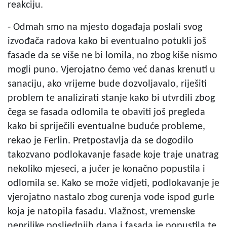
reakciju.
- Odmah smo na mjesto događaja poslali svog
izvođača radova kako bi eventualno potukli još
fasade da se više ne bi lomila, no zbog kiše nismo
mogli puno. Vjerojatno ćemo već danas krenuti u
sanaciju, ako vrijeme bude dozvoljavalo, riješiti
problem te analizirati stanje kako bi utvrdili zbog
čega se fasada odlomila te obaviti još pregleda
kako bi spriječili eventualne buduće probleme,
rekao je Ferlin. Pretpostavlja da se dogodilo
takozvano podlokavanje fasade koje traje unatrag
nekoliko mjeseci, a jučer je konačno popustila i
odlomila se. Kako se može vidjeti, podlokavanje je
vjerojatno nastalo zbog curenja vode ispod gurle
koja je natopila fasadu. Vlažnost, vremenske
neprilike posljednjih dana i fasada je popustila te