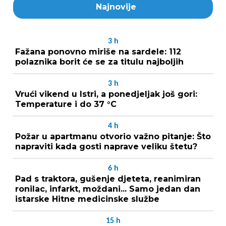
Najnovije
3
h
Fažana ponovno miriše na sardele: 112
polaznika borit će se za titulu najboljih
3
h
Vrući vikend u Istri, a ponedjeljak još gori:
Temperature i do 37 °C
4
h
Požar u apartmanu otvorio važno pitanje: Što
napraviti kada gosti naprave veliku štetu?
6
h
Pad s traktora, gušenje djeteta, reanimiran
ronilac, infarkt, moždani... Samo jedan dan
istarske Hitne medicinske službe
15
h