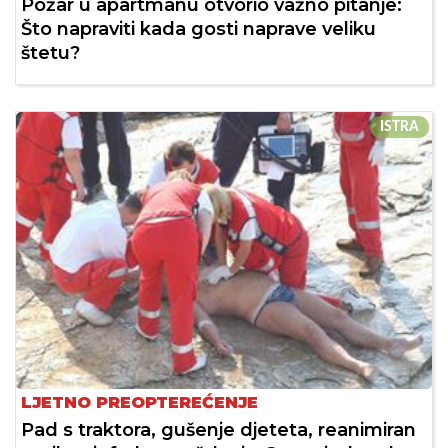
Požar u apartmanu otvorio važno pitanje:
Što napraviti kada gosti naprave veliku
štetu?
ISTRA
LJETNO PREOPTEREĆENJE
Pad s traktora, gušenje djeteta, reanimiran