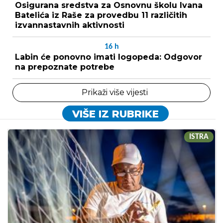
Osigurana sredstva za Osnovnu školu Ivana
Batelića iz Raše za provedbu 11 različitih
izvannastavnih aktivnosti
16
h
Labin će ponovno imati logopeda: Odgovor
na prepoznate potrebe
Prikaži više vijesti
VIŠE IZ RUBRIKE
ISTRA