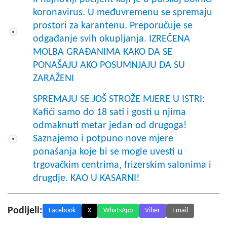
koronavirus. U međuvremenu se spremaju
prostori za karantenu. Preporučuje se
odgađanje svih okupljanja. IZREČENA
MOLBA GRAĐANIMA KAKO DA SE
PONAŠAJU AKO POSUMNJAJU DA SU
ZARAŽENI
SPREMAJU SE JOŠ STROŽE MJERE U ISTRI:
Kafići samo do 18 sati i gosti u njima
odmaknuti metar jedan od drugoga!
Saznajemo i potpuno nove mjere
ponašanja koje bi se mogle uvesti u
trgovačkim centrima, frizerskim salonima i
drugdje. KAO U KASARNI!
Podijeli:
Facebook
X
WhatsApp
Viber
Email