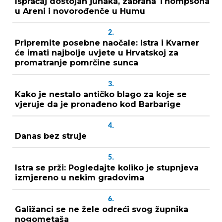
Ispraćaj dostojan junaka, zabrana Thompsona
u Areni i novorođenče u Humu
2.
Pripremite posebne naočale: Istra i Kvarner
će imati najbolje uvjete u Hrvatskoj za
promatranje pomrčine sunca
3.
Kako je nestalo antičko blago za koje se
vjeruje da je pronađeno kod Barbarige
4.
Danas bez struje
5.
Istra se prži: Pogledajte koliko je stupnjeva
izmjereno u nekim gradovima
6.
Galižanci se ne žele odreći svog župnika
nogometaša