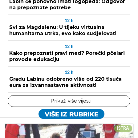
Labin će ponovno imati logopeda: Odgovor
na prepoznate potrebe
12
h
Svi za Magdalenu: U tijeku virtualna
humanitarna utrka, evo kako sudjelovati
12
h
Kako prepoznati pravi med? Porečki pčelari
provode edukaciju
12
h
Gradu Labinu odobreno više od 220 tisuća
eura za izvannastavne aktivnosti
Prikaži više vijesti
VIŠE IZ RUBRIKE
ISTRA