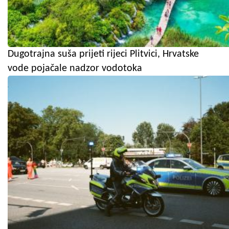
Dugotrajna suša prijeti rijeci Plitvici, Hrvatske
vode pojačale nadzor vodotoka