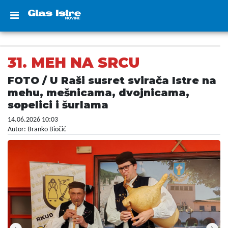
31. MEH NA SRCU
FOTO / U Raši susret svirača Istre na
mehu, mešnicama, dvojnicama,
sopelici i šurlama
14.06.2026 10:03
Autor: Branko Biočić