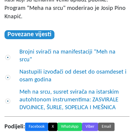
Raši koji su izmamili veliki aplauz publike.
Program "Meha na srcu" moderirao je Josip Pino
Knapić.
Povezane vijesti
Brojni svirači na manifestaciji "Meh na
srcu"
Nastupili izvođači od deset do osamdeset i
osam godina
Meh na srcu, susret svirača na istarskim
autohtonom instrumentima: ZASVIRALE
DVOJNICE, ŠURLE, SOPELICA I MEŠNICA
Podijeli:
Facebook
X
WhatsApp
Viber
Email