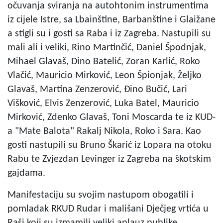
očuvanja sviranja na autohtonim instrumentima
iz cijele Istre, sa Lbainštine, Barbanštine i Glaižane
a stigli su i gosti sa Raba i iz Zagreba. Nastupili su
mali ali i veliki, Rino Martinčić, Daniel Špodnjak,
Mihael Glavaš, Dino Batelić, Zoran Karlić, Roko
Vlačić, Mauricio Mirković, Leon Špionjak, Željko
Glavaš, Martina Zenzerović, Đino Bučić, Lari
Višković, Elvis Zenzerović, Luka Batel, Mauricio
Mirković, Zdenko Glavaš, Toni Moscarda te iz KUD-
a "Mate Balota" Rakalj Nikola, Roko i Sara. Kao
gosti nastupili su Bruno Škarić iz Lopara na otoku
Rabu te Zvjezdan Levinger iz Zagreba na škotskim
gajdama.
Manifestaciju su svojim nastupom obogatili i
pomladak RKUD Rudar i mališani Dječjeg vrtića u