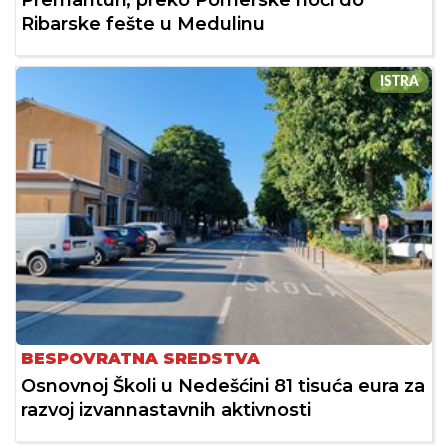
Premanturi, preko Pomerske noći do
Ribarske fešte u Medulinu
ISTRA
BESPOVRATNA SREDSTVA
Osnovnoj Školi u Nedešćini 81 tisuća eura za
razvoj izvannastavnih aktivnosti