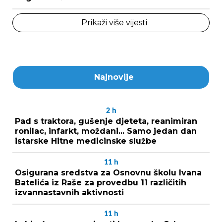
Prikaži više vijesti
Najnovije
2
h
Pad s traktora, gušenje djeteta, reanimiran
ronilac, infarkt, moždani... Samo jedan dan
istarske Hitne medicinske službe
11
h
Osigurana sredstva za Osnovnu školu Ivana
Batelića iz Raše za provedbu 11 različitih
izvannastavnih aktivnosti
11
h