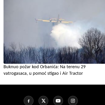
Buknuo požar kod Orbanića: Na terenu 29
vatrogasaca, u pomoć stigao i Air Tractor