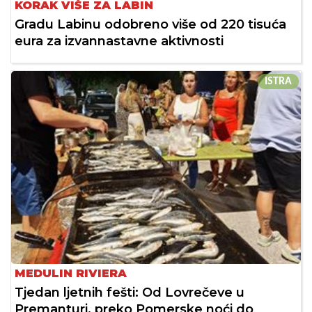
KORAK VIŠE ZA LABIN
Gradu Labinu odobreno više od 220 tisuća
eura za izvannastavne aktivnosti
ISTRA
MEDULIN RIVIERA
Tjedan ljetnih fešti: Od Lovrečeve u
Premanturi, preko Pomerske noći do