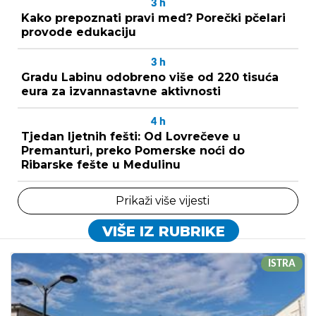
3
h
Kako prepoznati pravi med? Porečki pčelari
provode edukaciju
3
h
Gradu Labinu odobreno više od 220 tisuća
eura za izvannastavne aktivnosti
4
h
Tjedan ljetnih fešti: Od Lovrečeve u
Premanturi, preko Pomerske noći do
Ribarske fešte u Medulinu
Prikaži više vijesti
VIŠE IZ RUBRIKE
ISTRA