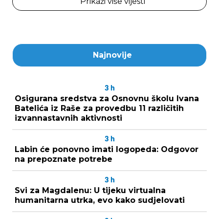
Prikaži više vijesti
Najnovije
3
h
Osigurana sredstva za Osnovnu školu Ivana
Batelića iz Raše za provedbu 11 različitih
izvannastavnih aktivnosti
3
h
Labin će ponovno imati logopeda: Odgovor
na prepoznate potrebe
3
h
Svi za Magdalenu: U tijeku virtualna
humanitarna utrka, evo kako sudjelovati