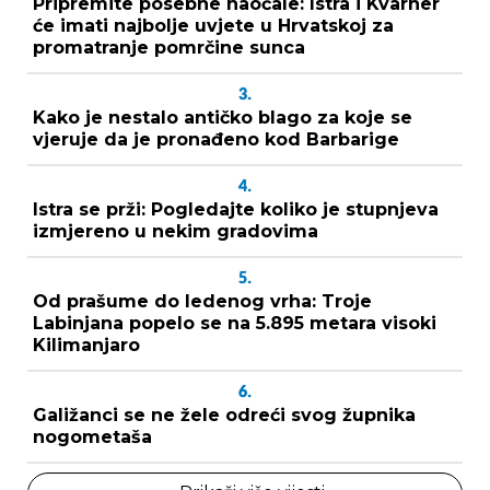
Pripremite posebne naočale: Istra i Kvarner
će imati najbolje uvjete u Hrvatskoj za
promatranje pomrčine sunca
3.
Kako je nestalo antičko blago za koje se
vjeruje da je pronađeno kod Barbarige
4.
Istra se prži: Pogledajte koliko je stupnjeva
izmjereno u nekim gradovima
5.
Od prašume do ledenog vrha: Troje
Labinjana popelo se na 5.895 metara visoki
Kilimanjaro
6.
Galižanci se ne žele odreći svog župnika
nogometaša