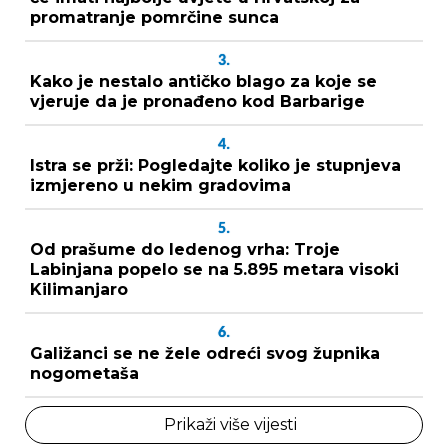
promatranje pomrčine sunca
3.
Kako je nestalo antičko blago za koje se
vjeruje da je pronađeno kod Barbarige
4.
Istra se prži: Pogledajte koliko je stupnjeva
izmjereno u nekim gradovima
5.
Od prašume do ledenog vrha: Troje
Labinjana popelo se na 5.895 metara visoki
Kilimanjaro
6.
Galižanci se ne žele odreći svog župnika
nogometaša
Prikaži više vijesti