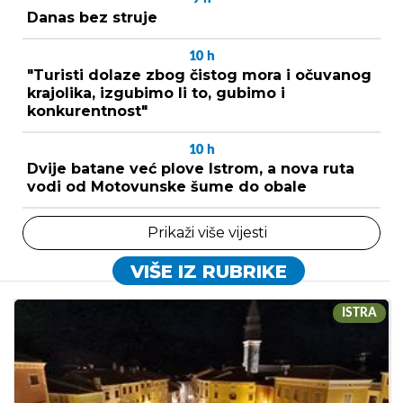
Danas bez struje
10
h
"Turisti dolaze zbog čistog mora i očuvanog
krajolika, izgubimo li to, gubimo i
konkurentnost"
10
h
Dvije batane već plove Istrom, a nova ruta
vodi od Motovunske šume do obale
Prikaži više vijesti
VIŠE IZ RUBRIKE
ISTRA