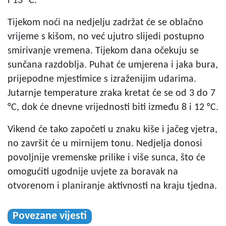
i 13 °C.
Tijekom noći na nedjelju zadržat će se oblačno
vrijeme s kišom, no već ujutro slijedi postupno
smirivanje vremena. Tijekom dana očekuju se
sunčana razdoblja. Puhat će umjerena i jaka bura,
prijepodne mjestimice s izraženijim udarima.
Jutarnje temperature zraka kretat će se od 3 do 7
°C, dok će dnevne vrijednosti biti između 8 i 12 °C.
Vikend će tako započeti u znaku kiše i jačeg vjetra,
no završit će u mirnijem tonu. Nedjelja donosi
povoljnije vremenske prilike i više sunca, što će
omogućiti ugodnije uvjete za boravak na
otvorenom i planiranje aktivnosti na kraju tjedna.
Povezane vijesti