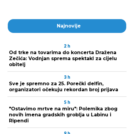
Najnovije
2
h
Od trke na tovarima do koncerta Dražena
Zečića: Vodnjan sprema spektakl za cijelu
obitelj
3
h
Sve je spremno za 25. Porečki delfin,
organizatori očekuju rekordan broj prijava
5
h
"Ostavimo mrtve na miru": Polemika zbog
novih imena gradskih groblja u Labinu i
Ripendi
9
h