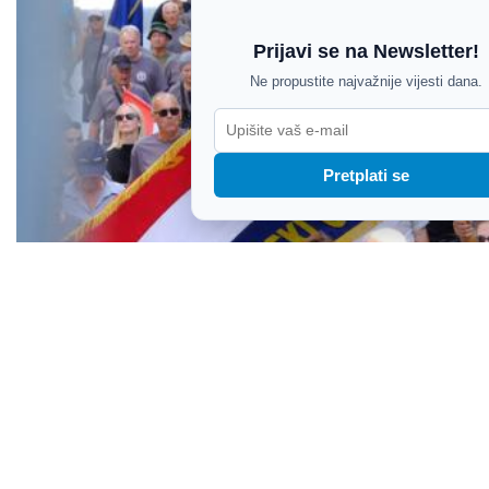
Prijavi se na Newsletter!
Ne propustite najvažnije vijesti dana.
Pretplati se
FOTO / Dan pobjede i Dan hrvatskih branitelja
obilježeni u Puli: Mimohodom, vijencima i
riječima zahvale odana počast braniteljima