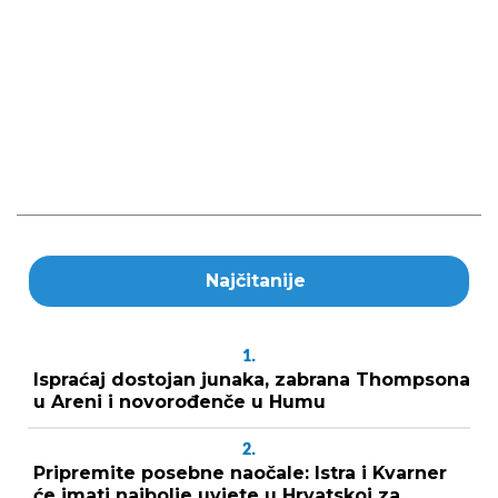
Najčitanije
1.
Ispraćaj dostojan junaka, zabrana Thompsona
u Areni i novorođenče u Humu
2.
Pripremite posebne naočale: Istra i Kvarner
će imati najbolje uvjete u Hrvatskoj za