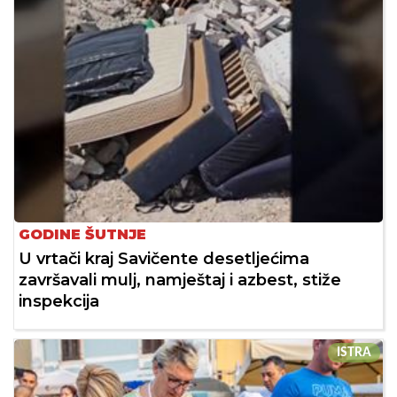
GODINE ŠUTNJE
U vrtači kraj Savičente desetljećima
završavali mulj, namještaj i azbest, stiže
inspekcija
ISTRA